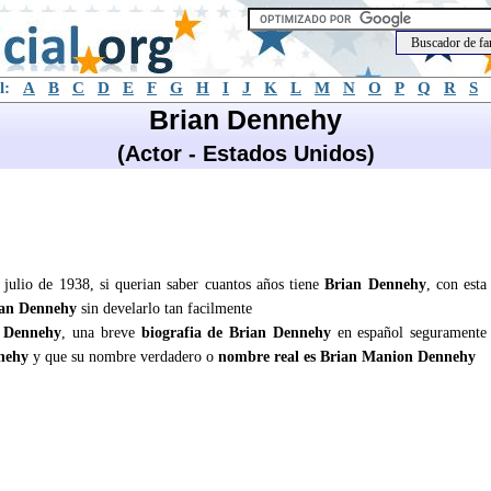
l:
A
B
C
D
E
F
G
H
I
J
K
L
M
N
O
P
Q
R
S
Brian Dennehy
(Actor - Estados Unidos)
 julio de 1938, si querian saber cuantos años tiene
Brian Dennehy
, con esta
an Dennehy
sin develarlo tan facilmente
 Dennehy
, una breve
biografia de Brian Dennehy
en español seguramente
nehy
y que su nombre verdadero o
nombre real es Brian Manion Dennehy