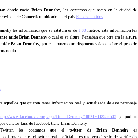
untan donde nacio
Brian Dennehy
, les contamos que nacio en la ciudad de
 provincia de Connecticut ubicado en el pais
Estados Unidos
Dennehy les informamos que su estatura es de
1.88
metros, esta información les
anto mide Brian Dennehy
o cual es su altura. Pensaban que otra era la
altura
 mide Brian Dennehy
, por el momento no disponemos datos sobre el peso de
ormandolo
hy
a aquellos que quieren tener informacion real y actualizada de este personaje
http://www.facebook.com/pages/Brian-Dennehy/108219332532503
y podran
 por cunatos fans de facebook tiene Brian Dennehy.
e Twitter, les contamos que el
twitter de Brian Dennehy
es
confirmar que es el twitter real u oficial si es que ven el sello de verificado