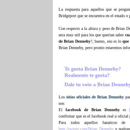
La respuesta para aquellos que se preg
Bridgeport que se encuentra en el estado o
Con respecto a la altura y peso de Brian 
sera muy util para los que querian saber
cu
de Brian Dennehy
?, bueno, eso es lo
que
Brian Dennehy, pero pronto estaremos inf
Te gusta Brian Dennehy?
Realmente te gusta?
Dale tu voto a Brian Denne
Los
sitios oficiales de Brian Dennehy
par
son:
El
facebook de Brian Dennehy
es
confirmar que es el facebook real u oficial
Para todos aquellos fanaticos d
http://twitter.com/Brian_Dennehy
y podran 