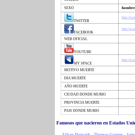
hombre
SEXO
http://t
TWITTER
http://w
FACEBOOK
WEB OFICIAL
YOUTUBE
http://w
MY SPACE
MOTIVO MUERTE
DIA MUERTE
AÑO MUERTE
CIUDAD DONDE MURIO
PROVINCIA MUERTE
PAIS DONDE MURIO
Famosos que nacieron en Estados Un
,
,
Ethan Horvath
Thomas Garner
Jame