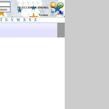
SELECCIONAR IDIOMA:
Version:
|
T
U
V
W
X
Y
Z