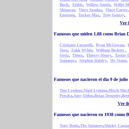
,
,
,
Buck
Xzibit
Willow Smith
Willie M
,
,
Shiancoe
Vince Spadea
Vince Carter
,
,
,
Emerson
Tucker Max
Troy Gentry
Ver 
Famosos que miden 1.88 como Brian 
,
,
Cristiano Lucarelli
Ryan McGowan
,
,
,
Toro
Zakk Wylde
William Beckett
,
,
,
Ortiz
Tiësto
Thierry Henry
Taylor 
,
,
Sommers
Stephen Daldry
Sly Stone
Famosos que nacieron el dia 9 de jul
,
,
Tim Credeur
Nigel Lythgoe
Mitch Mitch
,
,
,
Peralta
Amy Eldon
Brian Dennehy
Bre
Ver l
Famosos que nacieron en 1938 como 
,
,
Tony Renis
The Spinners
Shirley Caesa