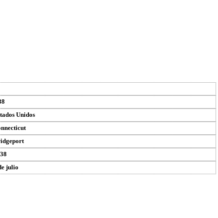
88
tados Unidos
nnecticut
idgeport
38
de julio