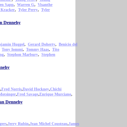
,
,
en Sapp
Warren G
Visanthe
,
,
 Kracker
Tyler Perry
Tyler
an Dennehy
,
,
njamin Huggel
Gerard Doherty
Benicio del
,
,
,
Tony Iommi
Tommy Haas
Tito
,
,
ng
Stephon Marbury
Stephen
nnehy
,
,
,
s
Fred Norris
David Hockney
Chichi
,
,
,
Motsinger
Fred Savage
Enrique Murciano
rian Dennehy
,
,
,
gers
Jerry Rubin
Jean Michel Cousteau
James