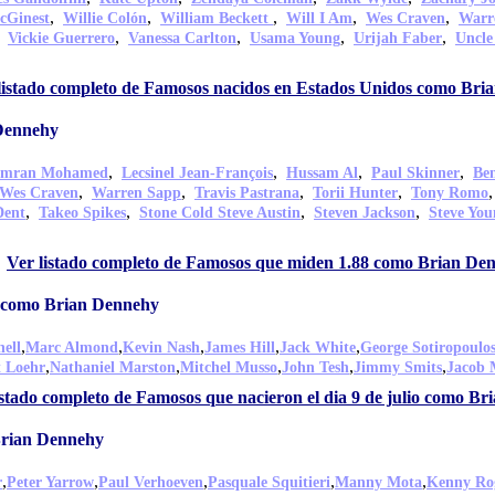
,
,
,
,
,
cGinest
Willie Colón
William Beckett
Will I Am
Wes Craven
Warr
,
,
,
,
,
Vickie Guerrero
Vanessa Carlton
Usama Young
Urijah Faber
Uncle
listado completo de Famosos nacidos en Estados Unidos como Bri
Dennehy
,
,
,
,
Imran Mohamed
Lecsinel Jean-François
Hussam Al
Paul Skinner
Be
,
,
,
,
Wes Craven
Warren Sapp
Travis Pastrana
Torii Hunter
Tony Romo
,
,
,
,
Dent
Takeo Spikes
Stone Cold Steve Austin
Steven Jackson
Steve You
,
Ver listado completo de Famosos que miden 1.88 como Brian De
io como Brian Dennehy
,
,
,
,
,
ell
Marc Almond
Kevin Nash
James Hill
Jack White
George Sotiropoulo
,
,
,
,
,
t Loehr
Nathaniel Marston
Mitchel Musso
John Tesh
Jimmy Smits
Jacob 
istado completo de Famosos que nacieron el dia 9 de julio como B
Brian Dennehy
,
,
,
,
,
r
Peter Yarrow
Paul Verhoeven
Pasquale Squitieri
Manny Mota
Kenny Ro