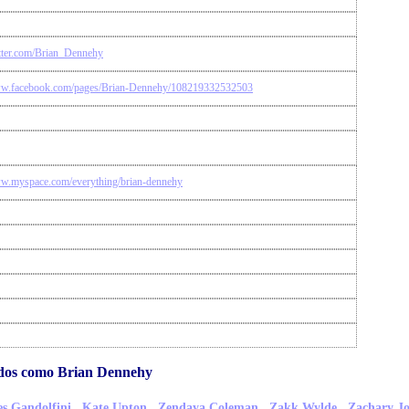
witter.com/Brian_Dennehy
ww.facebook.com/pages/Brian-Dennehy/108219332532503
ww.myspace.com/everything/brian-dennehy
idos como Brian Dennehy
,
,
,
,
s Gandolfini
Kate Upton
Zendaya Coleman
Zakk Wylde
Zachary J