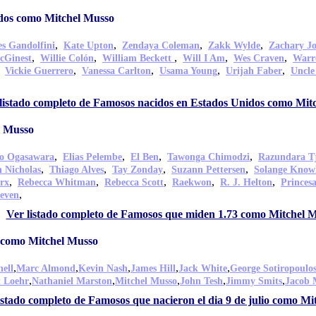
dos como Mitchel Musso
,
,
,
,
s Gandolfini
Kate Upton
Zendaya Coleman
Zakk Wylde
Zachary J
,
,
,
,
,
cGinest
Willie Colón
William Beckett
Will I Am
Wes Craven
Warr
,
,
,
,
,
Vickie Guerrero
Vanessa Carlton
Usama Young
Urijah Faber
Uncle
listado completo de Famosos nacidos en Estados Unidos como Mit
l Musso
,
,
,
,
o Ogasawara
Elias Pelembe
El Ben
Tawonga Chimodzi
Razundara T
,
,
,
,
 Nicholas
Thiago Alves
Tay Zonday
Suzann Pettersen
Solange Know
,
,
,
,
,
rx
Rebecca Whitman
Rebecca Scott
Raekwon
R. J. Helton
Princes
,
even
Ver listado completo de Famosos que miden 1.73 como Mitchel 
o como Mitchel Musso
,
,
,
,
,
ell
Marc Almond
Kevin Nash
James Hill
Jack White
George Sotiropoulo
,
,
,
,
,
t Loehr
Nathaniel Marston
Mitchel Musso
John Tesh
Jimmy Smits
Jacob 
istado completo de Famosos que nacieron el dia 9 de julio como M