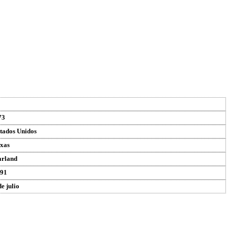
73
tados Unidos
xas
rland
91
de julio