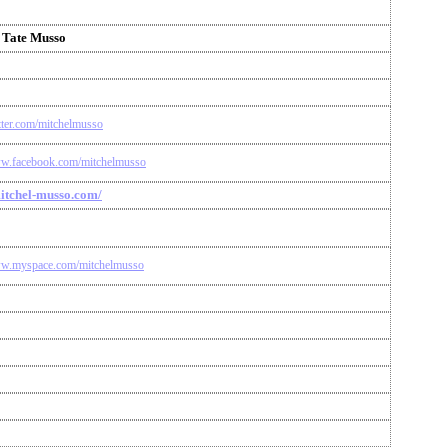
 Tate Musso
itter.com/mitchelmusso
ww.facebook.com/mitchelmusso
mitchel-musso.com/
ww.myspace.com/mitchelmusso