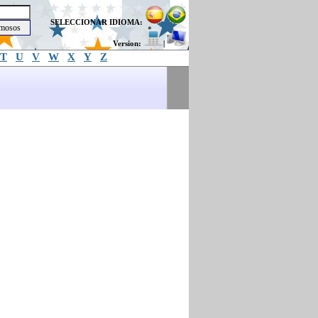
SELECCIONAR IDIOMA:
Version:
|
T
U
V
W
X
Y
Z