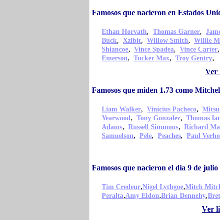
Famosos que nacieron en Estados Uni
,
,
Ethan Horvath
Thomas Garner
Jame
,
,
,
Buck
Xzibit
Willow Smith
Willie M
,
,
Shiancoe
Vince Spadea
Vince Carter
,
,
,
Emerson
Tucker Max
Troy Gentry
Ver 
Famosos que miden 1.73 como Mitche
,
,
Liam Walker
Vinícius Pacheco
Mitsu
,
,
Yearwood
Tony Gonzalez
Thomas Ian
,
,
Adams
Russell Simmons
Richard Ma
,
,
,
Samuelson
Pele
Peaches
Paul Verho
Famosos que nacieron el dia 9 de juli
,
,
Tim Credeur
Nigel Lythgoe
Mitch Mitch
,
,
,
Peralta
Amy Eldon
Brian Dennehy
Bre
Ver l