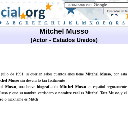
l:
A
B
C
D
E
F
G
H
I
J
K
L
M
N
O
P
Q
R
S
Mitchel Musso
(Actor - Estados Unidos)
 julio de 1991, si querian saber cuantos años tiene
Mitchel Musso
, con esta
chel Musso
sin develarlo tan facilmente
hel Musso
, una breve
biografia de Mitchel Musso
en español seguramente
usso
y que su nombre verdadero o
nombre real es Mitchel Tate Musso
,y el
so
o nickname es Mitch