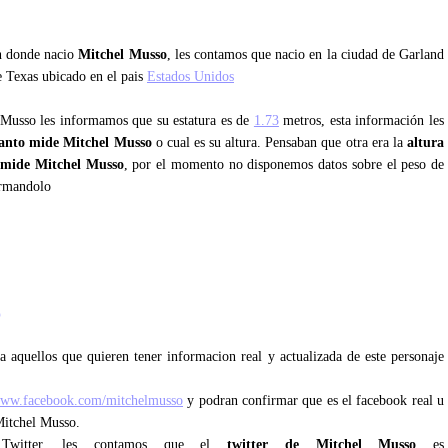
an donde nacio
Mitchel Musso
, les contamos que nacio en la ciudad de Garland
e Texas ubicado en el pais
Estados Unidos
l Musso les informamos que su estatura es de
1.73
metros, esta información les
anto mide Mitchel Musso
o cual es su altura. Pensaban que otra era la
altura
 mide Mitchel Musso
, por el momento no disponemos datos sobre el peso de
ormandolo
o
 aquellos que quieren tener informacion real y actualizada de este personaje
/www.facebook.com/mitchelmusso
y podran confirmar que es el facebook real u
Mitchel Musso.
e Twitter, les contamos que el
twitter de Mitchel Musso
es