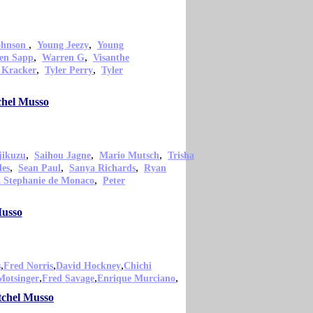
,
,
ohnson
Young Jeezy
Young
,
,
en Sapp
Warren G
Visanthe
,
,
 Kracker
Tyler Perry
Tyler
chel Musso
,
,
,
jikuzu
Saihou Jagne
Mario Mutsch
Trisha
,
,
,
les
Sean Paul
Sanya Richards
Ryan
,
a Stephanie de Monaco
Peter
Musso
,
,
,
s
Fred Norris
David Hockney
Chichi
,
,
,
Motsinger
Fred Savage
Enrique Murciano
itchel Musso