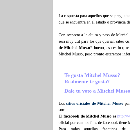
La respuesta para aquellos que se pregunt
que se encuentra en el estado o provincia d
Con respecto a la altura y peso de Mitche
sera muy util para los que querian saber
cu
de Mitchel Musso
?, bueno, eso es lo
que
Mitchel Musso, pero pronto estaremos inf
Te gusta Mitchel Musso?
Realmente te gusta?
Dale tu voto a Mitchel Muss
Los
sitios oficiales de Mitchel Musso
para
son:
El
facebook de Mitchel Musso
es
http:/
oficial por cunatos fans de facebook tiene 
Para todos aquellos fanaticos d