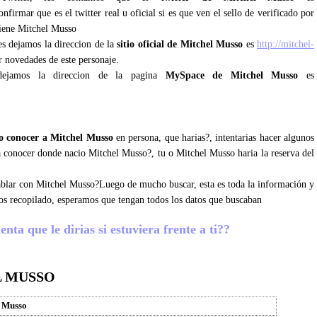
firmar que es el twitter real u oficial si es que ven el sello de verificado por
tiene Mitchel Musso
les dejamos la direccion de la
sitio oficial de Mitchel Musso
es
http://mitchel-
r novedades de este personaje.
dejamos la direccion de la pagina
MySpace de Mitchel Musso
es
 conocer a Mitchel Musso
en persona, que harias?, intentarias hacer algunos
ra conocer donde nacio Mitchel Musso?, tu o Mitchel Musso haria la reserva del
 hablar con Mitchel Musso?Luego de mucho buscar, esta es toda la información y
os recopilado, esperamos que tengan todos los datos que buscaban
ta que le dirias si estuviera frente a ti??
L MUSSO
l Musso