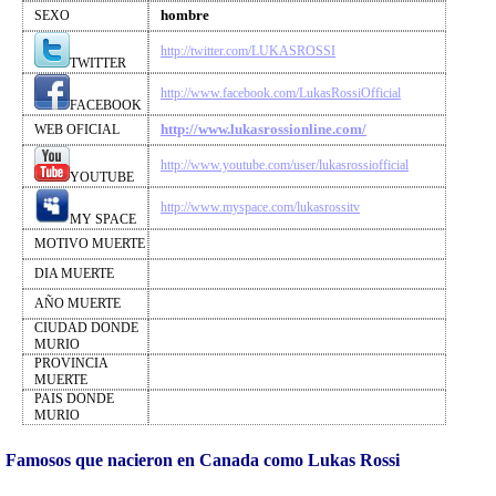
hombre
SEXO
http://twitter.com/LUKASROSSI
TWITTER
http://www.facebook.com/LukasRossiOfficial
FACEBOOK
http://www.lukasrossionline.com/
WEB OFICIAL
http://www.youtube.com/user/lukasrossiofficial
YOUTUBE
http://www.myspace.com/lukasrossitv
MY SPACE
MOTIVO MUERTE
DIA MUERTE
AÑO MUERTE
CIUDAD DONDE
MURIO
PROVINCIA
MUERTE
PAIS DONDE
MURIO
Famosos que nacieron en Canada como Lukas Rossi