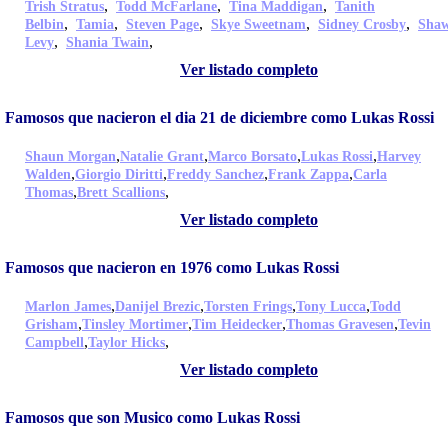
,
,
,
Trish Stratus
Todd McFarlane
Tina Maddigan
Tanith
,
,
,
,
,
Belbin
Tamia
Steven Page
Skye Sweetnam
Sidney Crosby
Sha
,
,
Levy
Shania Twain
Ver listado completo
Famosos que nacieron el dia 21 de diciembre como Lukas Rossi
,
,
,
,
Shaun Morgan
Natalie Grant
Marco Borsato
Lukas Rossi
Harvey
,
,
,
,
Walden
Giorgio Diritti
Freddy Sanchez
Frank Zappa
Carla
,
,
Thomas
Brett Scallions
Ver listado completo
Famosos que nacieron en 1976 como Lukas Rossi
,
,
,
,
Marlon James
Danijel Brezic
Torsten Frings
Tony Lucca
Todd
,
,
,
,
Grisham
Tinsley Mortimer
Tim Heidecker
Thomas Gravesen
Tevin
,
,
Campbell
Taylor Hicks
Ver listado completo
Famosos que son Musico como Lukas Rossi