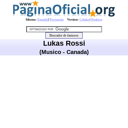
Idioma:
Español
|
Português
Version:
Celular
|
Desktop
Lukas Rossi
(Musico - Canada)