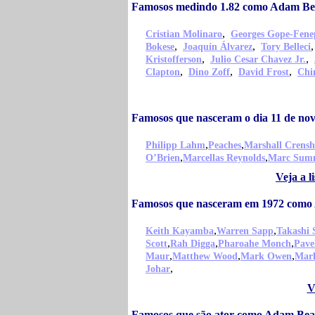
Famosos medindo 1.82 como Adam B
,
Cristian Molinaro
Georges Gope-Fene
,
,
Bokese
Joaquín Álvarez
Tory Belleci
,
,
Kristofferson
Julio Cesar Chavez Jr.
,
,
,
Clapton
Dino Zoff
David Frost
Chi
Famosos que nasceram o dia 11 de n
,
,
Philipp Lahm
Peaches
Marshall Crens
,
,
O’Brien
Marcellas Reynolds
Marc Sum
Veja a 
Famosos que nasceram em 1972 como
,
,
Keith Kayamba
Warren Sapp
Takashi 
,
,
,
Scott
Rah Digga
Pharoahe Monch
Pave
,
,
,
Maur
Matthew Wood
Mark Owen
Mar
,
Johar
V
Famosos que são ator como Adam Be