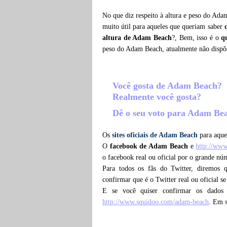
No que diz respeito à altura e peso do Ada
muito útil para aqueles que queriam saber
altura de Adam Beach
?, Bem, isso é o
q
peso do Adam Beach, atualmente não dispõ
Você gosta de Adam Beach?
Realmente você gosta?
Dê o seu voto para Adam Be
Os
sites oficiais de Adam Beach
para aquel
O
facebook de Adam Beach
e
http://ww
o facebook real ou oficial por o grande n
Para todos os fãs do Twitter, diremos
confirmar que é o Twitter real ou oficial s
E se você quiser confirmar os dados
http://www.squidoo.com/adam-beach
. Em s