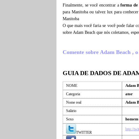
Finalmente, se você encontrar a
forma de
para Manitoba ou talvez lux para conhece
Manitoba
O que mais você faria se você pode falar c
sobre Adam Beach que nós coletamos, espe
Comente sobre Adam Beach , o qu
GUIA DE DADOS DE ADA
Adam B
NOME
ator
Categoria
Adam B
Nome real
Salário
homem
Sexo
http://t
TWITTER