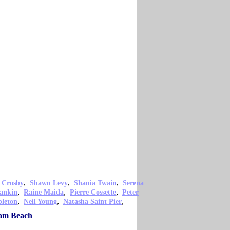
,
,
,
 Crosby
Shawn Levy
Shania Twain
Serena
,
,
,
ankin
Raine Maida
Pierre Cossette
Peter
,
,
,
pleton
Neil Young
Natasha Saint Pier
dam Beach