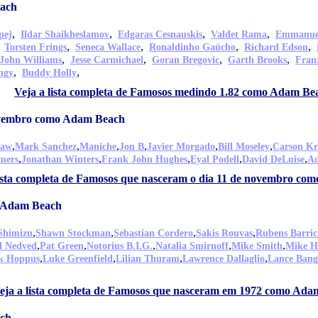
each
,
,
,
,
pej
Ildar Shaikheslamov
Edgaras Cesnauskis
Valdet Rama
Emmanuel
,
,
,
,
,
Torsten Frings
Seneca Wallace
Ronaldinho Gaúcho
Richard Edson
,
,
,
,
John Williams
Jesse Carmichael
Goran Bregovic
Garth Brooks
Fran
,
,
ngy
Buddy Holly
Veja a lista completa de Famosos medindo 1.82 como Adam Be
ovembro como Adam Beach
,
,
,
,
,
,
haw
Mark Sanchez
Maniche
Jon B
Javier Morgado
Bill Moseley
Carson Kr
,
,
,
,
,
mers
Jonathan Winters
Frank John Hughes
Eyal Podell
David DeLuise
A
lista completa de Famosos que nasceram o dia 11 de novembro c
 Adam Beach
,
,
,
,
Shimizu
Shawn Stockman
Sebastian Cordero
Sakis Rouvas
Rubens Barric
,
,
,
,
,
l Nedved
Pat Green
Notorius B.I.G.
Natalia Smirnoff
Mike Smith
Mike Ho
,
,
,
,
k Hoppus
Luke Greenfield
Lilian Thuram
Lawrence Dallaglio
Lance Bang
eja a lista completa de Famosos que nasceram em 1972 como Ada
ach