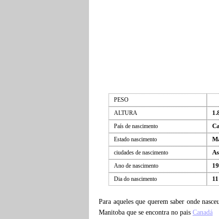
PESO
1.
ALTURA
C
País de nascimento
Ma
Estado nascimento
As
ciudades de nascimento
19
Ano de nascimento
11
Dia do nascimento
Para aqueles que querem saber onde nasc
Manitoba que se encontra no pais
Canadá