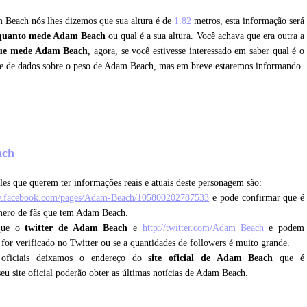
m Beach nós lhes dizemos que sua altura é de
1.82
metros, esta informação será
quanto mede Adam Beach
ou qual é a sua altura. Você achava que era outra a
ue mede Adam Beach
, agora, se você estivesse interessado em saber qual é o
e de dados sobre o peso de Adam Beach, mas em breve estaremos informando
ach
es que querem ter informações reais e atuais deste personagem são:
w.facebook.com/pages/Adam-Beach/105800202787533
e pode confirmar que é
úmero de fãs que tem Adam Beach.
 que o
twitter de Adam Beach
e
http://twitter.com/Adam_Beach
e podem
e for verificado no Twitter ou se a quantidades de followers é muito grande.
 oficiais deixamos o endereço do
site oficial de Adam Beach
que é
eu site oficial poderão obter as últimas notícias de Adam Beach.