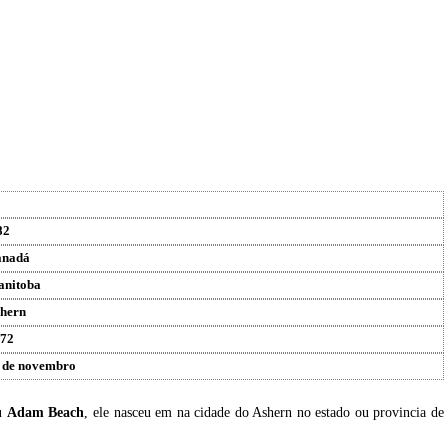
82
anadá
nitoba
hern
72
 de novembro
eu
Adam Beach
, ele nasceu em na cidade do Ashern no estado ou provincia de