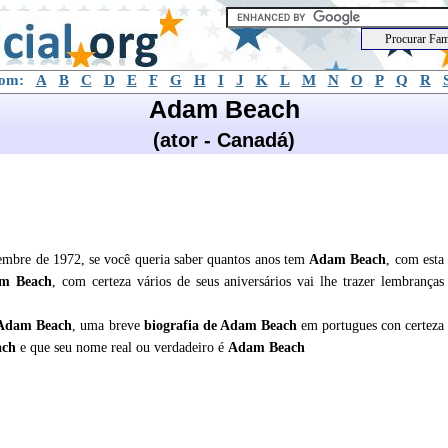
com:
A
B
C
D
E
F
G
H
I
J
K
L
M
N
O
P
Q
R
Adam Beach
(ator - Canadá)
mbre de 1972, se você queria saber quantos anos tem
Adam Beach
, com esta
m Beach
, com certeza vários de seus aniversários vai lhe trazer lembranças
Adam Beach
, uma breve
biografia de
Adam Beach
em portugues con certeza
ach
e que seu nome real ou verdadeiro é
Adam Beach