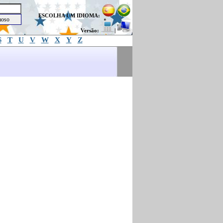
ESCOLHA UM IDIOMA:
Versão:
|
S
T
U
V
W
X
Y
Z