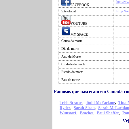
http://
FACEBOOK
http://
Site oficial
YOUTUBE
MY SPACE
Causa da morte
Dia da morte
Ano da Morte
Ciudade da morte
Estado da morte
Pais da morte
Famosos que nasceram em Canadá c
,
,
Trish Stratus
Todd McFarlane
Tina 
,
,
Ryder
Sarah Slean
Sarah McLachla
,
,
,
Wunstorf
Peaches
Paul Shaffer
Pau
Ve