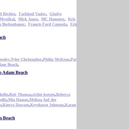
,
,
 Rivière
Farkhod Vasiev
Gladys
,
,
,
Mystikal
Mick Jones
MC Hammer
Kris
,
,
z Beckenbauer
Francis Ford Coppola
Eric
ach
,
,
,
essley
Tyler Christopher
Philip McKeon
Pat
,
dam Beach
omo Adam Beach
,
,
,
hello
Rob Thomas
richie kotzen
Rebecca
,
,
llis
Mia Hamm
Melissa Auf der
,
,
,
s
Kimya Dawson
Keyshawn Johnson
Karan
m Beach