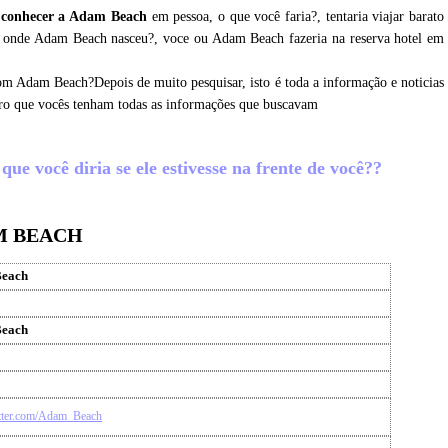
 conhecer a Adam Beach
em pessoa, o que você faria?, tentaria viajar barato
r onde Adam Beach nasceu?, voce ou Adam Beach fazeria na reserva hotel em
om Adam Beach?Depois de muito pesquisar, isto é toda a informação e noticias
ro que vocês tenham todas as informações que buscavam
e você diria se ele estivesse na frente de você??
M BEACH
each
each
witter.com/Adam_Beach