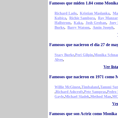
Famosos que miden 1.84 como Monika
,
,
Richard Lado
Kristian Maslanka
Ma
,
,
Kubica
Richie Sambora
Ray Manzar
,
,
,
Hallstrom
Kaka
Josh Groban
Joey
,
,
,
Burke
Barry Watson
Amin Joseph
Famosos que nacieron el dia 27 de m
,
,
Stacy Burke
Peri Gilpin
Monika Schna
,
Alves
Ver lis
Famosos que nacieron en 1971 como 
,
,
Willie McGinest
Timbaland
Tammi Sut
,
,
,
Richard Ashcroft
Pete Sampras
Pedro 
,
,
,
Gayle
Michael Sladek
Method Man
MC
Ver
Famosos que son Actriz como Monika