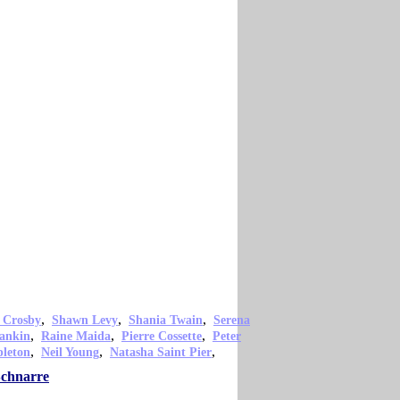
,
,
,
 Crosby
Shawn Levy
Shania Twain
Serena
,
,
,
ankin
Raine Maida
Pierre Cossette
Peter
,
,
,
pleton
Neil Young
Natasha Saint Pier
Schnarre