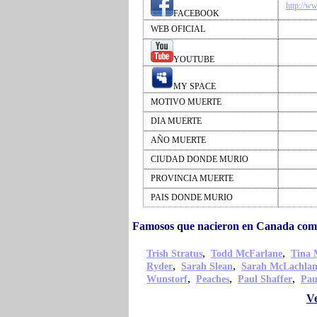
http://w
FACEBOOK
WEB OFICIAL
YOUTUBE
MY SPACE
MOTIVO MUERTE
DIA MUERTE
AÑO MUERTE
CIUDAD DONDE MURIO
PROVINCIA MUERTE
PAIS DONDE MURIO
Famosos que nacieron en Canada co
,
,
Trish Stratus
Todd McFarlane
Tina 
,
,
Ryder
Sarah Slean
Sarah McLachla
,
,
,
Wunstorf
Peaches
Paul Shaffer
Pau
Ve