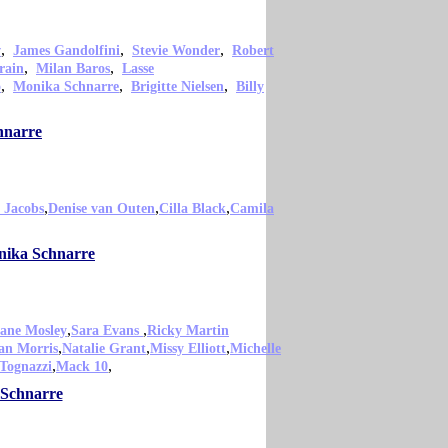
,
,
,
w
James Gandolfini
Stevie Wonder
Robert
,
,
rain
Milan Baros
Lasse
,
,
,
o
Monika Schnarre
Brigitte Nielsen
Billy
hnarre
,
,
,
 Jacobs
Denise van Outen
Cilla Black
Camila
onika Schnarre
,
,
ane Mosley
Sara Evans
Ricky Martin
,
,
,
an Morris
Natalie Grant
Missy Elliott
Michelle
,
,
 Tognazzi
Mack 10
 Schnarre