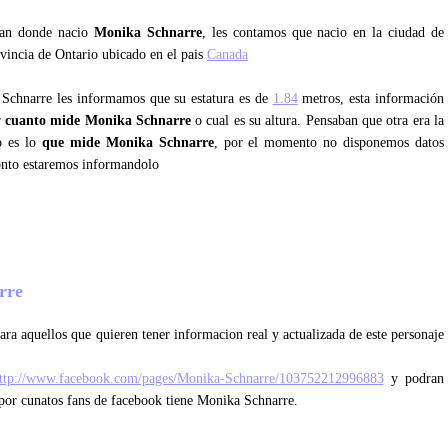
ntan donde nacio
Monika Schnarre
, les contamos que nacio en la ciudad de
ovincia de Ontario ubicado en el pais
Canada
 Schnarre les informamos que su estatura es de
1.84
metros, esta información
r
cuanto mide Monika Schnarre
o cual es su altura. Pensaban que otra era la
o es lo
que mide Monika Schnarre
, por el momento no disponemos datos
onto estaremos informandolo
arre
ara aquellos que quieren tener informacion real y actualizada de este personaje
ttp://www.facebook.com/pages/Monika-Schnarre/103752212996883
y podran
l por cunatos fans de facebook tiene Monika Schnarre.