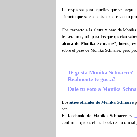
La respuesta para aquellos que se pregu
Toronto que se encuentra en el estado o pr
Con respecto a la altura y peso de Monika
les sera muy util para los que querian sabe
altura de Monika Schnarre
?, bueno, es
sobre el peso de Monika Schnarre, pero pr
Te gusta Monika Schnarre?
Realmente te gusta?
Dale tu voto a Monika Schn
Los
sitios oficiales de Monika Schnarre
p
son:
El
facebook de Monika Schnarre
es
h
confirmar que es el facebook real u oficia