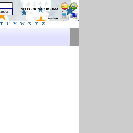
SELECCIONAR IDIOMA:
Version:
|
T
U
V
W
X
Y
Z