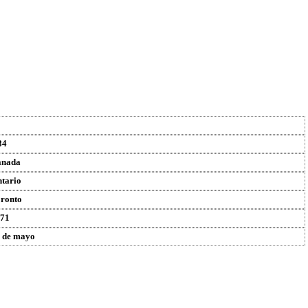
84
anada
tario
ronto
71
 de mayo