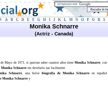
l:
A
B
C
D
E
F
G
H
I
J
K
L
M
N
O
P
Q
R
S
Monika Schnarre
(Actriz - Canada)
 de Mayo de 1971, si querian saber cuantos años tiene
Monika Schnarre
, con
e
Monika Schnarre
sin develarlo tan facilmente
nika Schnarre
, una breve
biografia de Monika Schnarre
en español
s Monika Schnarre
y