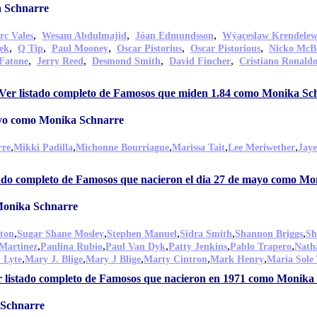
 Schnarre
,
,
,
rc Vales
Wesam Abdulmajid
Jóan Edmundsson
Wýaçeslaw Krendele
,
,
,
,
,
ek
Q Tip
Paul Mooney
Oscar Pistorius
Oscar Pistorious
Nicko McB
,
,
,
,
 Fatone
Jerry Reed
Desmond Smith
David Fincher
Cristiano Ronald
Ver listado completo de Famosos que miden 1.84 como Monika Sc
ayo como Monika Schnarre
,
,
,
,
,
rre
Mikki Padilla
Michonne Bourriague
Marissa Tait
Lee Meriwether
Jaye
tado completo de Famosos que nacieron el dia 27 de mayo como M
Monika Schnarre
,
,
,
,
,
ton
Sugar Shane Mosley
Stephen Manuel
Sidra Smith
Shannon Briggs
Sh
,
,
,
,
,
Martinez
Paulina Rubio
Paul Van Dyk
Patty Jenkins
Pablo Trapero
Nath
,
,
,
,
,
 Lyte
Mary J. Blige
Mary J Blige
Marty Cintron
Mark Henry
Maria Sole
 listado completo de Famosos que nacieron en 1971 como Monika
 Schnarre