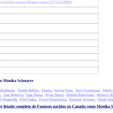
ww.facebook.com/pages/Monika-Schnarre/103752212996883
mo Monika Schnarre
,
,
,
,
,
Maddigan
Tanith Belbin
Tamia
Steven Page
Skye Sweetnam
Sidney
,
,
,
,
,
n
Sam Roberts
Sam Dunn
Ryan Shore
Robbie Robertson
Rebecca R
,
,
,
,
l Quantrill
Paul Anka
Owen Hargreaves
Norman Jewison
Nicole Ap
r listado completo de Famosos nacidos en Canada como Monika 