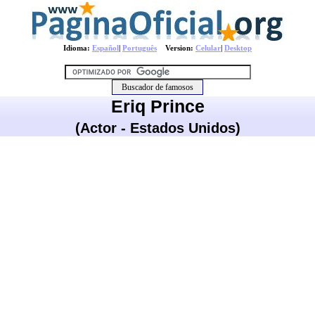
Idioma:
Español
|
Português
Version:
Celular
|
Desktop
Eriq Prince
(Actor - Estados Unidos)