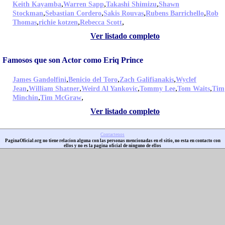
,
,
,
Keith Kayamba
Warren Sapp
Takashi Shimizu
Shawn
,
,
,
,
Stockman
Sebastian Cordero
Sakis Rouvas
Rubens Barrichello
Rob
,
,
,
Thomas
richie kotzen
Rebecca Scott
Ver listado completo
Famosos que son Actor como Eriq Prince
,
,
,
James Gandolfini
Benicio del Toro
Zach Galifianakis
Wyclef
,
,
,
,
,
Jean
William Shatner
Weird Al Yankovic
Tommy Lee
Tom Waits
Tim
,
,
Minchin
Tim McGraw
Ver listado completo
Contactenos
PaginaOficial.org no tiene relacion alguna con las personas mencionadas en el sitio, no esta en contacto con
ellos y no es la pagina oficial de ninguno de ellos