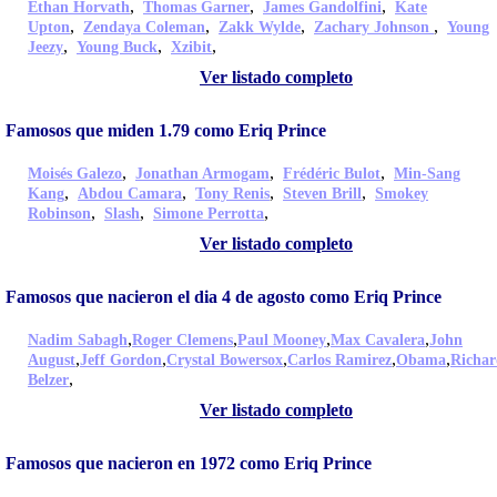
,
,
,
Ethan Horvath
Thomas Garner
James Gandolfini
Kate
,
,
,
,
Upton
Zendaya Coleman
Zakk Wylde
Zachary Johnson
Young
,
,
,
Jeezy
Young Buck
Xzibit
Ver listado completo
Famosos que miden 1.79 como Eriq Prince
,
,
,
Moisés Galezo
Jonathan Armogam
Frédéric Bulot
Min-Sang
,
,
,
,
Kang
Abdou Camara
Tony Renis
Steven Brill
Smokey
,
,
,
Robinson
Slash
Simone Perrotta
Ver listado completo
Famosos que nacieron el dia 4 de agosto como Eriq Prince
,
,
,
,
Nadim Sabagh
Roger Clemens
Paul Mooney
Max Cavalera
John
,
,
,
,
,
August
Jeff Gordon
Crystal Bowersox
Carlos Ramirez
Obama
Richar
,
Belzer
Ver listado completo
Famosos que nacieron en 1972 como Eriq Prince