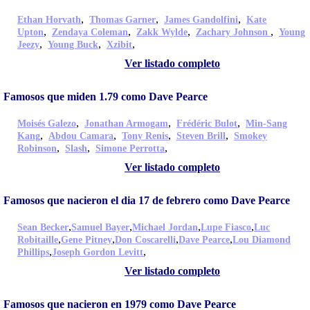
,
,
,
Ethan Horvath
Thomas Garner
James Gandolfini
Kate
,
,
,
,
Upton
Zendaya Coleman
Zakk Wylde
Zachary Johnson
Young
,
,
,
Jeezy
Young Buck
Xzibit
Ver listado completo
Famosos que miden 1.79 como Dave Pearce
,
,
,
Moisés Galezo
Jonathan Armogam
Frédéric Bulot
Min-Sang
,
,
,
,
Kang
Abdou Camara
Tony Renis
Steven Brill
Smokey
,
,
,
Robinson
Slash
Simone Perrotta
Ver listado completo
Famosos que nacieron el dia 17 de febrero como Dave Pearce
,
,
,
,
Sean Becker
Samuel Bayer
Michael Jordan
Lupe Fiasco
Luc
,
,
,
,
Robitaille
Gene Pitney
Don Coscarelli
Dave Pearce
Lou Diamond
,
,
Phillips
Joseph Gordon Levitt
Ver listado completo
Famosos que nacieron en 1979 como Dave Pearce