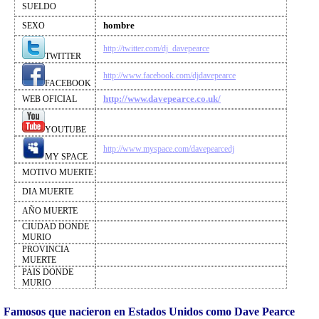
SUELDO
hombre
SEXO
http://twitter.com/dj_davepearce
TWITTER
http://www.facebook.com/djdavepearce
FACEBOOK
http://www.davepearce.co.uk/
WEB OFICIAL
YOUTUBE
http://www.myspace.com/davepearcedj
MY SPACE
MOTIVO MUERTE
DIA MUERTE
AÑO MUERTE
CIUDAD DONDE
MURIO
PROVINCIA
MUERTE
PAIS DONDE
MURIO
Famosos que nacieron en Estados Unidos como Dave Pearce