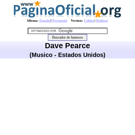
Idioma:
Español
|
Português
Version:
Celular
|
Desktop
Dave Pearce
(Musico - Estados Unidos)