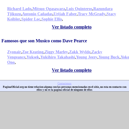
,
,
,
Richard Lado
Mitsuo Ogasawara
Luis Quinteros
Razundara
,
,
,
,
Tjikuzu
Antonio Cañadas
Urijah Faber
Tracy McGrady
Stacy
,
,
,
Keibler
Spider Loc
Sophie Ellis
Ver listado completo
Famosos que son Musico como Dave Pearce
,
,
,
,
Zyonair
Zoe Keating
Ziggy Marley
Zakk Wylde
Zacky
,
,
,
,
,
Vengeance
Yuksek
Yukihiro Takahashi
Young Jeezy
Young Buck
Yok
,
Ono
Ver listado completo
Contactenos
PaginaOficial.org no tiene relacion alguna con las personas mencionadas en el sitio, no esta en contacto con
ellos y no es la pagina oficial de ninguno de ellos