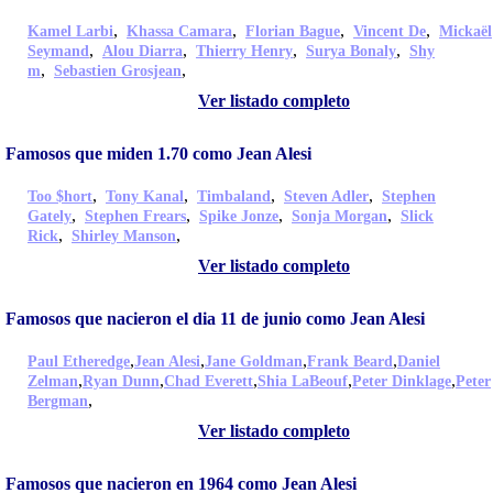
,
,
,
,
Kamel Larbi
Khassa Camara
Florian Bague
Vincent De
Mickaël
,
,
,
,
Seymand
Alou Diarra
Thierry Henry
Surya Bonaly
Shy
,
,
m
Sebastien Grosjean
Ver listado completo
Famosos que miden 1.70 como Jean Alesi
,
,
,
,
Too $hort
Tony Kanal
Timbaland
Steven Adler
Stephen
,
,
,
,
Gately
Stephen Frears
Spike Jonze
Sonja Morgan
Slick
,
,
Rick
Shirley Manson
Ver listado completo
Famosos que nacieron el dia 11 de junio como Jean Alesi
,
,
,
,
Paul Etheredge
Jean Alesi
Jane Goldman
Frank Beard
Daniel
,
,
,
,
,
Zelman
Ryan Dunn
Chad Everett
Shia LaBeouf
Peter Dinklage
Peter
,
Bergman
Ver listado completo
Famosos que nacieron en 1964 como Jean Alesi