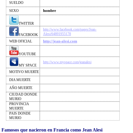
SUELDO
hombre
SEXO
TWITTER
http://www.facebook.com/pages/Jean-
Alesi/64891955178
FACEBOOK
http://jean-alesi.com
WEB OFICIAL
YOUTUBE
http://www.myspace.com/jeanalesi
MY SPACE
MOTIVO MUERTE
DIA MUERTE
AÑO MUERTE
CIUDAD DONDE
MURIO
PROVINCIA
MUERTE
PAIS DONDE
MURIO
Famosos que nacieron en Francia como Jean Alesi