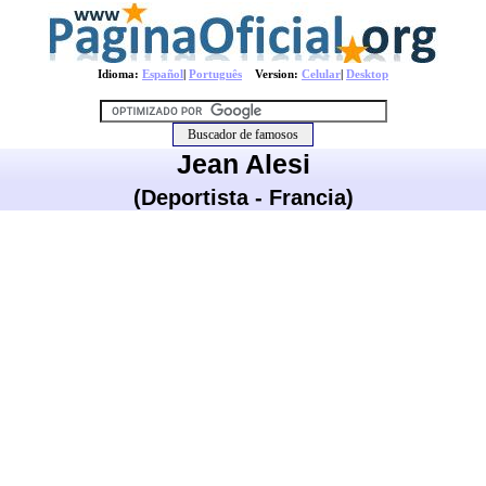
Idioma:
Español
|
Português
Version:
Celular
|
Desktop
Jean Alesi
(Deportista - Francia)