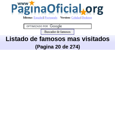
Idioma:
Español
|
Português
Version:
Celular
|
Desktop
Listado de famosos mas visitados
(Pagina 20 de 274)