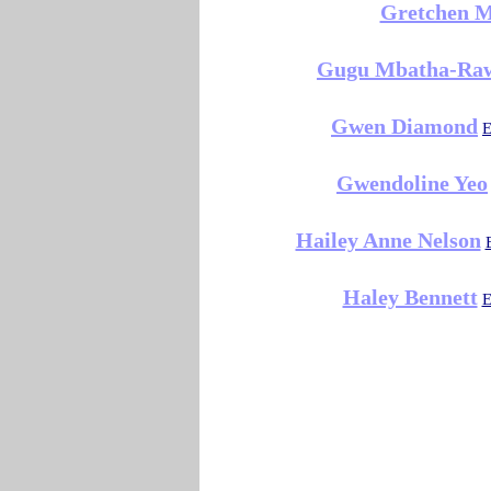
Gretchen M
Gugu Mbatha-Ra
Gwen Diamond
E
Gwendoline Yeo
Hailey Anne Nelson
Haley Bennett
E