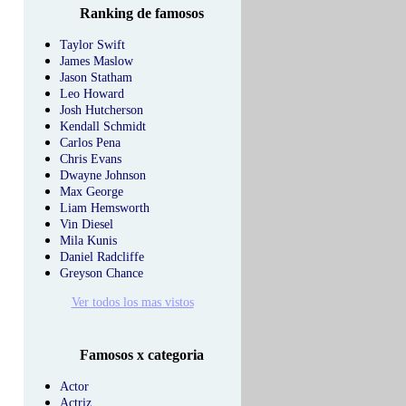
Ranking de famosos
Taylor Swift
James Maslow
Jason Statham
Leo Howard
Josh Hutcherson
Kendall Schmidt
Carlos Pena
Chris Evans
Dwayne Johnson
Max George
Liam Hemsworth
Vin Diesel
Mila Kunis
Daniel Radcliffe
Greyson Chance
Ver todos los mas vistos
Famosos x categoria
Actor
Actriz