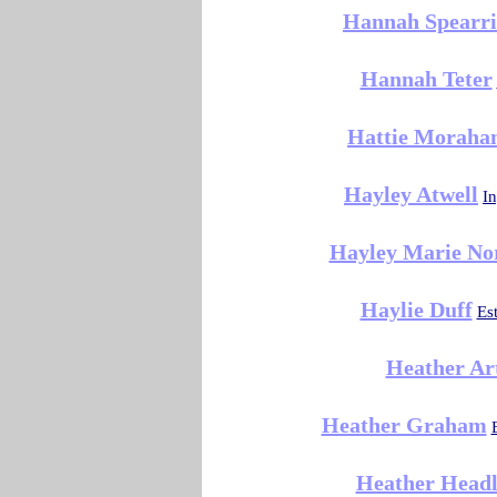
Hannah Spearri
Hannah Teter
Hattie Moraha
Hayley Atwell
In
Hayley Marie N
Haylie Duff
Es
Heather Ar
Heather Graham
Heather Headl