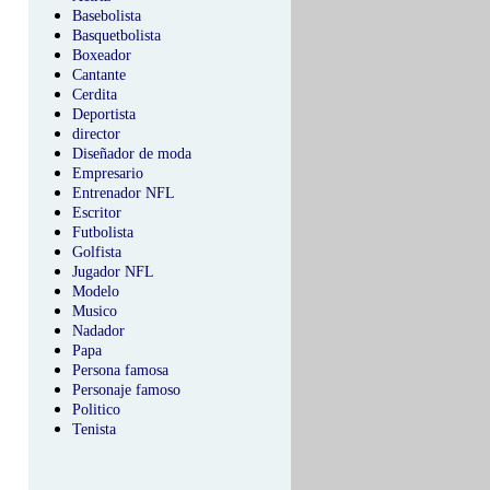
Basebolista
Basquetbolista
Boxeador
Cantante
Cerdita
Deportista
director
Diseñador de moda
Empresario
Entrenador NFL
Escritor
Futbolista
Golfista
Jugador NFL
Modelo
Musico
Nadador
Papa
Persona famosa
Personaje famoso
Politico
Tenista