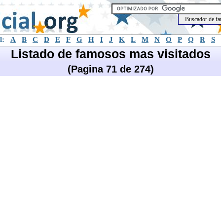
l:
A
B
C
D
E
F
G
H
I
J
K
L
M
N
O
P
Q
R
S
Listado de famosos mas visitados
(Pagina 71 de 274)