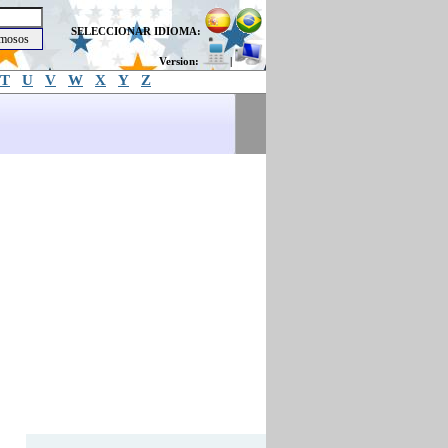
SELECCIONAR IDIOMA:
Version:
|
T
U
V
W
X
Y
Z