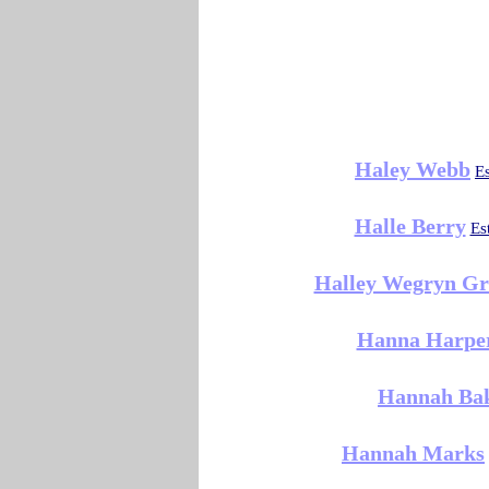
Haley Webb
E
Halle Berry
Es
Halley Wegryn Gr
Hanna Harpe
Hannah Ba
Hannah Marks