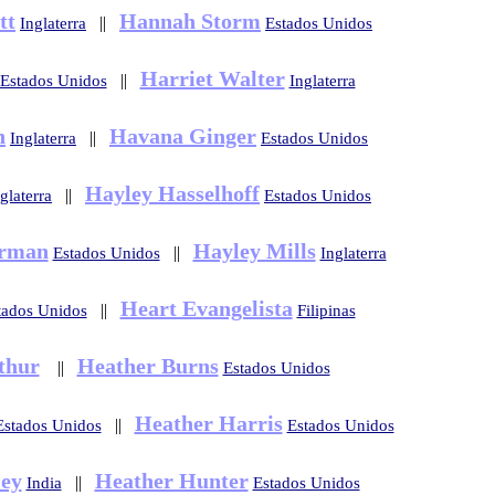
tt
Hannah Storm
||
Inglaterra
Estados Unidos
Harriet Walter
||
Estados Unidos
Inglaterra
n
Havana Ginger
||
Inglaterra
Estados Unidos
Hayley Hasselhoff
||
glaterra
Estados Unidos
orman
Hayley Mills
||
Estados Unidos
Inglaterra
Heart Evangelista
||
tados Unidos
Filipinas
thur
Heather Burns
||
Estados Unidos
Heather Harris
||
Estados Unidos
Estados Unidos
ey
Heather Hunter
||
India
Estados Unidos