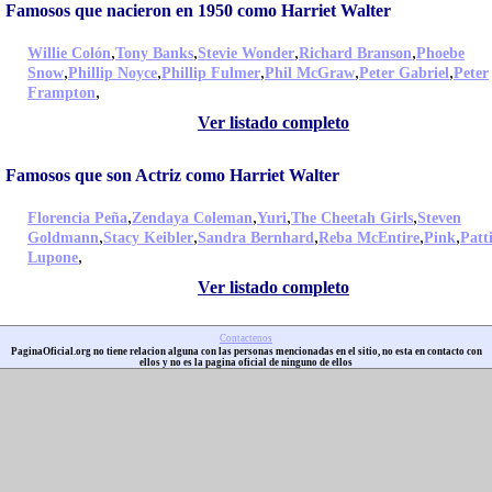
Famosos que nacieron en 1950 como Harriet Walter
,
,
,
,
Willie Colón
Tony Banks
Stevie Wonder
Richard Branson
Phoebe
,
,
,
,
,
Snow
Phillip Noyce
Phillip Fulmer
Phil McGraw
Peter Gabriel
Peter
,
Frampton
Ver listado completo
Famosos que son Actriz como Harriet Walter
,
,
,
,
Florencia Peña
Zendaya Coleman
Yuri
The Cheetah Girls
Steven
,
,
,
,
,
Goldmann
Stacy Keibler
Sandra Bernhard
Reba McEntire
Pink
Patt
,
Lupone
Ver listado completo
Contactenos
PaginaOficial.org no tiene relacion alguna con las personas mencionadas en el sitio, no esta en contacto con
ellos y no es la pagina oficial de ninguno de ellos