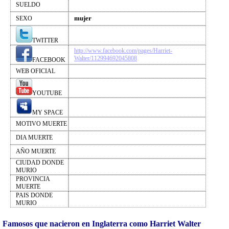
SUELDO
mujer
SEXO
TWITTER
http://www.facebook.com/pages/Harriet-
Walter/112994692045808
FACEBOOK
WEB OFICIAL
YOUTUBE
MY SPACE
MOTIVO MUERTE
DIA MUERTE
AÑO MUERTE
CIUDAD DONDE
MURIO
PROVINCIA
MUERTE
PAIS DONDE
MURIO
Famosos que nacieron en Inglaterra como Harriet Walter