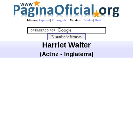
Idioma:
Español
|
Português
Version:
Celular
|
Desktop
Harriet Walter
(Actriz - Inglaterra)