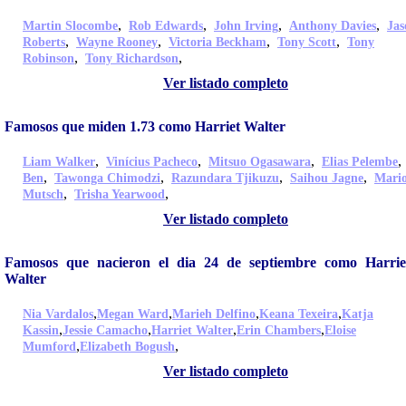
,
,
,
,
Martin Slocombe
Rob Edwards
John Irving
Anthony Davies
Jas
,
,
,
,
Roberts
Wayne Rooney
Victoria Beckham
Tony Scott
Tony
,
,
Robinson
Tony Richardson
Ver listado completo
Famosos que miden 1.73 como Harriet Walter
,
,
,
Liam Walker
Vinícius Pacheco
Mitsuo Ogasawara
Elias Pelembe
,
,
,
,
Ben
Tawonga Chimodzi
Razundara Tjikuzu
Saihou Jagne
Mari
,
,
Mutsch
Trisha Yearwood
Ver listado completo
Famosos que nacieron el dia 24 de septiembre como Harrie
Walter
,
,
,
,
Nia Vardalos
Megan Ward
Marieh Delfino
Keana Texeira
Katja
,
,
,
,
Kassin
Jessie Camacho
Harriet Walter
Erin Chambers
Eloise
,
,
Mumford
Elizabeth Bogush
Ver listado completo