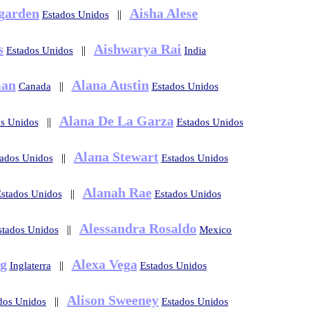
garden
Aisha Alese
||
Estados Unidos
s
Aishwarya Rai
||
Estados Unidos
India
man
Alana Austin
||
Canada
Estados Unidos
Alana De La Garza
||
os Unidos
Estados Unidos
Alana Stewart
||
tados Unidos
Estados Unidos
Alanah Rae
||
stados Unidos
Estados Unidos
Alessandra Rosaldo
||
stados Unidos
Mexico
g
Alexa Vega
||
Inglaterra
Estados Unidos
Alison Sweeney
||
dos Unidos
Estados Unidos