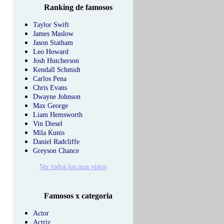
Ranking de famosos
Taylor Swift
James Maslow
Jason Statham
Leo Howard
Josh Hutcherson
Kendall Schmidt
Carlos Pena
Chris Evans
Dwayne Johnson
Max George
Liam Hemsworth
Vin Diesel
Mila Kunis
Daniel Radcliffe
Greyson Chance
Ver todos los mas vistos
Famosos x categoria
Actor
Actriz