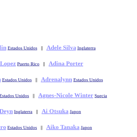
lin
Adele Silva
||
Estados Unidos
Inglaterra
 Lopez
Adina Porter
||
Puerto Rico
n
Adrenalynn
||
Estados Unidos
Estados Unidos
Agnes-Nicole Winter
||
Estados Unidos
Suecia
 Deyn
Ai Otsuka
||
Inglaterra
Japon
rro
Aiko Tanaka
||
Estados Unidos
Japon