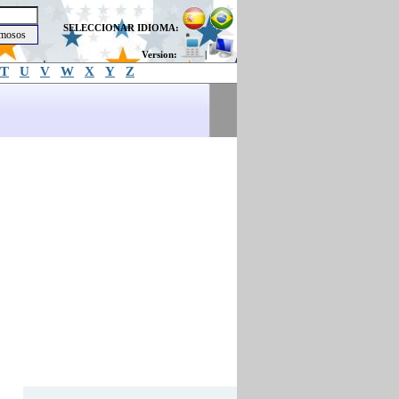
SELECCIONAR IDIOMA:
Version:
|
T
U
V
W
X
Y
Z