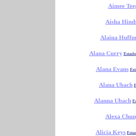
Aimee Tee
Aisha Hind
Alaina Huff
Alana Curry
Estad
Alana Evans
Es
Alana Ubach
E
Alanna Ubach
E
Alexa Chun
Alicia Keys
Esta