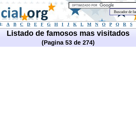
l:
A
B
C
D
E
F
G
H
I
J
K
L
M
N
O
P
Q
R
S
Listado de famosos mas visitados
(Pagina 53 de 274)