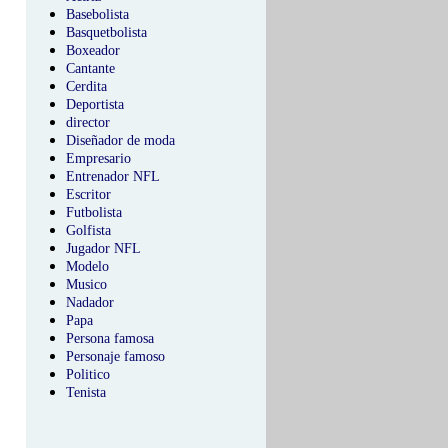
Basebolista
Basquetbolista
Boxeador
Cantante
Cerdita
Deportista
director
Diseñador de moda
Empresario
Entrenador NFL
Escritor
Futbolista
Golfista
Jugador NFL
Modelo
Musico
Nadador
Papa
Persona famosa
Personaje famoso
Politico
Tenista