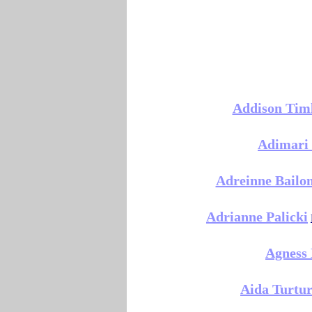
Addison Tim
Adimari
Adreinne Bailo
Adrianne Palicki
Agness
Aida Turtu