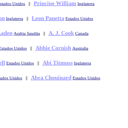
Principe William
||
stados Unidos
Inglaterra
on
Leon Panetta
||
Inglaterra
Estados Unidos
Laden
A. J. Cook
||
Arabia Saudita
Canada
Abbie Cornish
||
Estados Unidos
Australia
ll
Abi Titmuss
||
Estados Unidos
Inglaterra
Abra Chouinard
||
tados Unidos
Estados Unidos