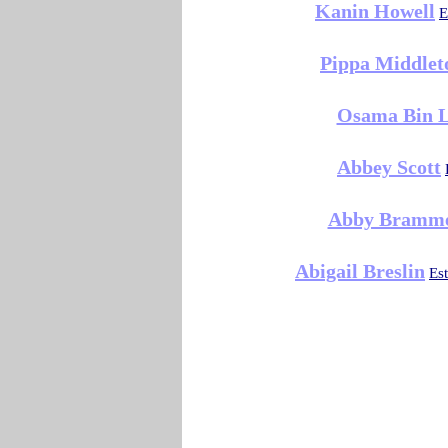
Kanin Howell
E
Pippa Middlet
Osama Bin 
Abbey Scott
Abby Bramme
Abigail Breslin
Es