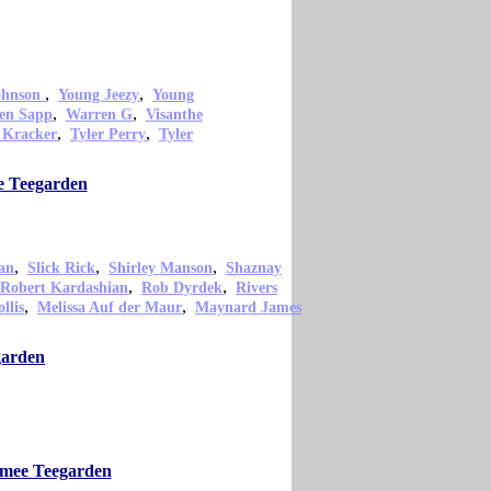
,
,
ohnson
Young Jeezy
Young
,
,
en Sapp
Warren G
Visanthe
,
,
 Kracker
Tyler Perry
Tyler
e Teegarden
,
,
,
an
Slick Rick
Shirley Manson
Shaznay
,
,
Robert Kardashian
Rob Dyrdek
Rivers
,
,
llis
Melissa Auf der Maur
Maynard James
garden
Aimee Teegarden