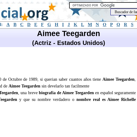
l:
A
B
C
D
E
F
G
H
I
J
K
L
M
N
O
P
Q
R
S
Aimee Teegarden
(Actriz - Estados Unidos)
0 de Octubre de 1989, si querian saber cuantos años tiene
Aimee Teegarden
,
ad de
Aimee Teegarden
sin develarlo tan facilmente
Teegarden
, una breve
biografia de Aimee Teegarden
en español seguramente
eegarden
y que su nombre verdadero o
nombre real es Aimee Richelle