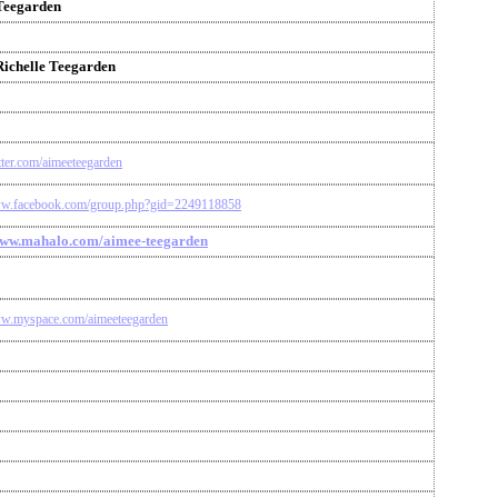
Teegarden
ichelle Teegarden
itter.com/aimeeteegarden
ww.facebook.com/group.php?gid=2249118858
www.mahalo.com/aimee-teegarden
ww.myspace.com/aimeeteegarden