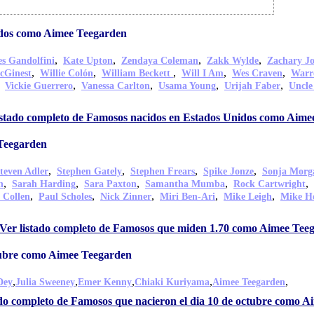
idos como Aimee Teegarden
,
,
,
,
s Gandolfini
Kate Upton
Zendaya Coleman
Zakk Wylde
Zachary J
,
,
,
,
,
cGinest
Willie Colón
William Beckett
Will I Am
Wes Craven
Warr
,
,
,
,
,
Vickie Guerrero
Vanessa Carlton
Usama Young
Urijah Faber
Uncle
istado completo de Famosos nacidos en Estados Unidos como Aime
Teegarden
,
,
,
,
teven Adler
Stephen Gately
Stephen Frears
Spike Jonze
Sonja Morg
,
,
,
,
,
n
Sarah Harding
Sara Paxton
Samantha Mumba
Rock Cartwright
,
,
,
,
,
 Collen
Paul Scholes
Nick Zinner
Miri Ben-Ari
Mike Leigh
Mike Ho
Ver listado completo de Famosos que miden 1.70 como Aimee Tee
tubre como Aimee Teegarden
,
,
,
,
,
Dey
Julia Sweeney
Emer Kenny
Chiaki Kuriyama
Aimee Teegarden
ado completo de Famosos que nacieron el dia 10 de octubre como 