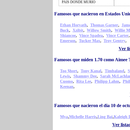
PAIS DONDE MURIO
Famosos que nacieron en Estados Un
,
,
Ethan Horvath
Thomas Garner
Jame
,
,
,
Buck
Xzibit
Willow Smith
Willie M
,
,
Shiancoe
Vince Spadea
Vince Carter
,
,
,
Emerson
Tucker Max
Troy Gentry
Ver l
Famosos que miden 1.70 como Aimee 
,
,
,
Too $hort
Tony Kanal
Timbaland
S
,
,
Lewis
Shammy Dee
Sarah McLachla
,
,
,
Cuomo
Rita Lee
Philipp Lahm
Phil
,
Keenan
Famosos que nacieron el dia 10 de oc
,
,
,
Mya
Michelle Harris
Ling Bai
Kaleigh 
Ver list