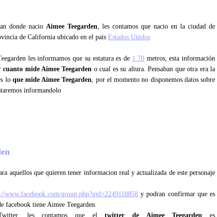
ntan donde nacio
Aimee Teegarden
, les contamos que nacio en la ciudad de
vincia de California ubicado en el pais
Estados Unidos
Teegarden les informamos que su estatura es de
1.70
metros, esta información
er
cuanto mide Aimee Teegarden
o cual es su altura. Pensaban que otra era la
es lo
que mide Aimee Teegarden
, por el momento no disponemos datos sobre
staremos informandolo
den
ra aquellos que quieren tener informacion real y actualizada de este personaje
p://www.facebook.com/group.php?gid=2249118858
y podran confirmar que es
 de facebook tiene Aimee Teegarden.
 Twitter, les contamos que el
twitter de Aimee Teegarden
es