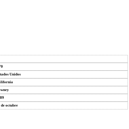
70
tados Unidos
lifornia
owney
89
 de octubre