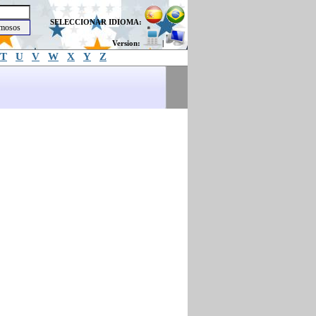
SELECCIONAR IDIOMA:
Version:
|
T
U
V
W
X
Y
Z