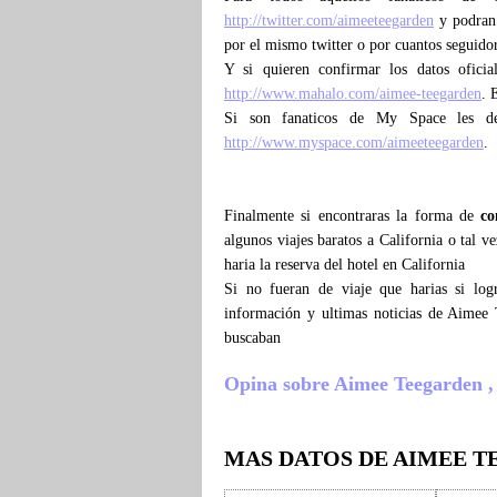
http://twitter.com/aimeeteegarden
y podran c
por el mismo twitter o por cuantos seguido
Y si quieren confirmar los datos ofici
http://www.mahalo.com/aimee-teegarden
. 
Si son fanaticos de My Space les d
http://www.myspace.com/aimeeteegarden
.
Finalmente si encontraras la forma de
co
algunos viajes baratos a California o tal
haria la reserva del hotel en California
Si no fueran de viaje que harias si lo
información y ultimas noticias de Aimee
buscaban
Opina sobre Aimee Teegarden , cu
MAS DATOS DE AIMEE 