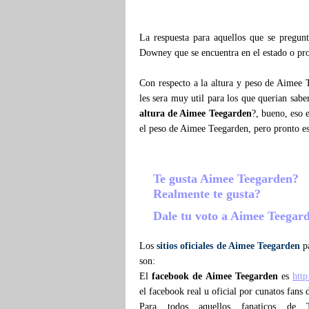
La respuesta para aquellos que se pregu
Downey que se encuentra en el estado o pro
Con respecto a la altura y peso de Aimee 
les sera muy util para los que querian sab
altura de Aimee Teegarden
?, bueno, eso 
el peso de Aimee Teegarden, pero pronto e
Te gusta Aimee Teegarden?
Realmente te gusta?
Dale tu voto a Aimee Teegar
Los
sitios oficiales de Aimee Teegarden
pa
son:
El
facebook de Aimee Teegarden
es
htt
el facebook real u oficial por cunatos fans
Para todos aquellos fanaticos de