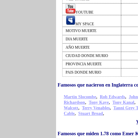
YOUTUBE
MY SPACE
MOTIVO MUERTE
DIA MUERTE
AÑO MUERTE
CIUDAD DONDE MURIO
PROVINCIA MUERTE
PAIS DONDE MURIO
Famosos que nacieron en Inglaterra
,
,
Martin Slocombe
Rob Edwards
John
,
,
,
Richardson
Tony Kaye
Tony Kanal
,
,
Walcott
Terry Venables
Tanni Grey 
,
,
Cable
Stuart Broad
Famosos que miden 1.78 como Emer 