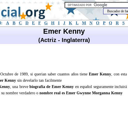
l:
A
B
C
D
E
F
G
H
I
J
K
L
M
N
O
P
Q
R
S
Emer Kenny
(Actriz - Inglaterra)
Octubre de 1989, si querian saber cuantos años tiene
Emer Kenny
, con esta
er Kenny
sin develarlo tan facilmente
Kenny
, una breve
biografia de Emer Kenny
en español seguramente incluirá
 su nombre verdadero o
nombre real es Emer Gwynne Morganna Kenny