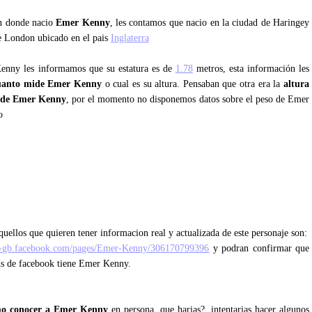
an donde nacio
Emer Kenny
, les contamos que nacio en la ciudad de Haringey
de London ubicado en el pais
Inglaterra
Kenny les informamos que su estatura es de
1.78
metros, esta información les
uanto mide Emer Kenny
o cual es su altura. Pensaban que otra era la
altura
ide Emer Kenny
, por el momento no disponemos datos sobre el peso de Emer
o
uellos que quieren tener informacion real y actualizada de este personaje son:
en-gb.facebook.com/pages/Emer-Kenny/306170799396
y podran confirmar que
ans de facebook tiene Emer Kenny.
o conocer a Emer Kenny
en persona, que harias?, intentarias hacer algunos