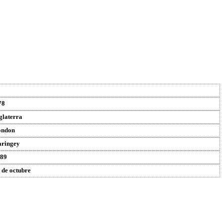
78
glaterra
ondon
ringey
89
 de octubre