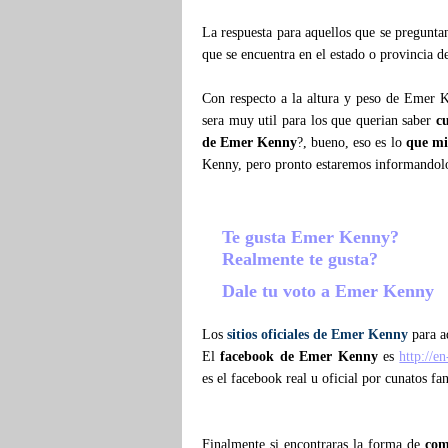
La respuesta para aquellos que se pregunt
que se encuentra en el estado o provincia 
Con respecto a la altura y peso de Emer 
sera muy util para los que querian saber
c
de Emer Kenny
?, bueno, eso es lo
que m
Kenny, pero pronto estaremos informandol
Te gusta Emer Kenny?
Realmente te gusta?
Dale tu voto a Emer Kenny
Los
sitios oficiales de Emer Kenny
para aq
El
facebook de Emer Kenny
es
http://
es el facebook real u oficial por cunatos f
Finalmente si encontraras la forma de
com