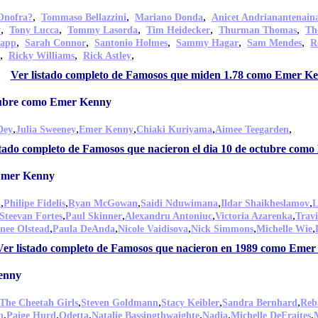
,
,
,
Onofra?
Tommaso Bellazzini
Mariano Donda
Anicet Andrianantenain
,
,
,
,
,
y
Tony Lucca
Tommy Lasorda
Tim Heidecker
Thurman Thomas
Th
,
,
,
,
,
tapp
Sarah Connor
Santonio Holmes
Sammy Hagar
Sam Mendes
R
,
,
,
Ricky Williams
Rick Astley
Ver listado completo de Famosos que miden 1.78 como Emer K
ctubre como Emer Kenny
,
,
,
,
,
Dey
Julia Sweeney
Emer Kenny
Chiaki Kuriyama
Aimee Teegarden
stado completo de Famosos que nacieron el dia 10 de octubre co
 Emer Kenny
,
,
,
,
,
a
Philipe Fidelis
Ryan McGowan
Saidi Nduwimana
Ildar Shaikheslamov
L
,
,
,
,
Steevan Fortes
Paul Skinner
Alexandru Antoniuc
Victoria Azarenka
Travi
,
,
,
,
,
nee Olstead
Paula DeAnda
Nicole Vaidisova
Nick Simmons
Michelle Wie
Ver listado completo de Famosos que nacieron en 1989 como Eme
enny
,
,
,
,
The Cheetah Girls
Steven Goldmann
Stacy Keibler
Sandra Bernhard
Reb
,
,
,
,
,
,
n
Paige Hurd
Odetta
Natalie Bassingthwaighte
Nadia
Michelle DeFraites