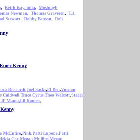
,
,
a
Keith Kayamba
Moshtagh
,
,
omas Newman
Thomas Gravesen
T.J.
,
,
od Stewart
Robby Benson
Rob
enny
mo Emer Kenny
,
,
,
uca Ricciardi
Joel Sacks
El Ben
Vurnon
,
,
,
s Caldwell
Trace Cyrus
Theo Walcott
Stacey
,
,
Lil’ Mama
Lil Romeo
r Kenny
,
,
,
a McEntire
Pink
Patti Lupone
Patti
,
,
Mekia Cox
Megan Mullins
Megan