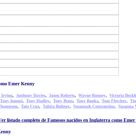
 como Emer Kenny
,
,
,
,
 Irving
Anthony Davies
Jason Roberts
Wayne Rooney
Victoria Beck
,
,
,
,
,
Tony Iommi
Tony Hadley
Tony Benn
Tony Banks
Tom Fletcher
Ti
,
,
,
,
Thompson
Taio Cruz
Tahita Bulmer
Susannah Constantine
Susanna 
Ver listado completo de Famosos nacidos en Inglaterra como Eme
Kenny