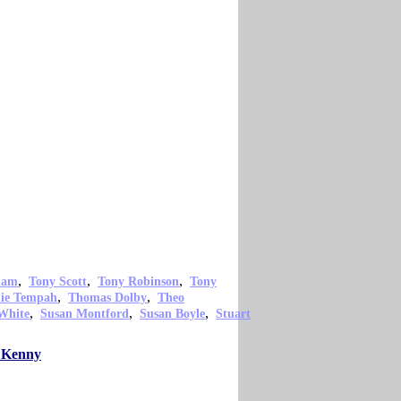
,
,
,
ham
Tony Scott
Tony Robinson
Tony
,
,
nie Tempah
Thomas Dolby
Theo
,
,
,
White
Susan Montford
Susan Boyle
Stuart
r Kenny