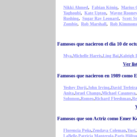
,
,
Nikki Ahmed
Fabian König
Marius 
,
,
Yaghoubi
Kate Upton
Wayne Roone
,
,
Rushing
Sugar Ray Leonard
Scott S
,
,
Zombie
Rob Marshall
Rob Kimmons
Famosos que nacieron el dia 10 de o
,
,
,
Mya
Michelle Harris
Ling Bai
Kaleigh 
Ver li
Famosos que nacieron en 1989 como
,
,
Yeshey Dorji
John Irving
David Terleir
,
,
,
Anita
Israel Chango
Michael Casanova
,
,
,
Solomon
Romeo
Richard Fleeshman
Re
Famosos que son Actriz como Emer K
,
,
,
Florencia Peña
Zendaya Coleman
Yuri
,
,
LaBelle
Patricia Manterola
Paris Hiilto