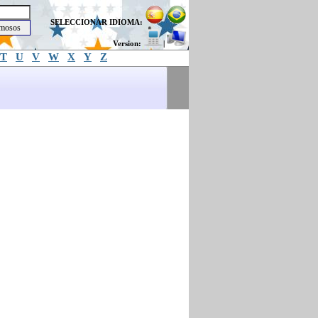
SELECCIONAR IDIOMA:
Version:
|
T
U
V
W
X
Y
Z