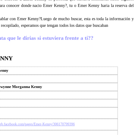
 para conocer donde nacio Emer Kenny?, tu o Emer Kenny haria la reserva del
s hablar con Emer Kenny?Luego de mucho buscar, esta es toda la información y
recopilado, esperamos que tengan todos los datos que buscaban
 que le dirias si estuviera frente a ti??
ENNY
enny
wynne Morganna Kenny
n-gb.facebook.com/pages/Emer-Kenny/306170799396