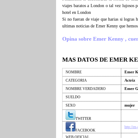
viajes baratos a London o tal vez lujosos
hotel en London
Si no fueran de viaje que harias si logra
ultimas noticias de Emer Kenny que hemos 
Opina sobre Emer Kenny , cuenta
MAS DATOS DE EMER K
Emer K
NOMBRE
Actriz
CATEGORIA
Emer G
NOMBRE VERDADERO
SUELDO
mujer
SEXO
TWITTER
http://e
FACEBOOK
WEB OFICIAL