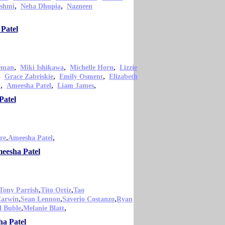
,
,
shmi
Neha Dhupia
Nazneen
Patel
,
,
,
eman
Miki Ishikawa
Michelle Horn
Lizzie
,
,
,
Grace Zabriskie
Emily Osment
Elizabeth
,
,
,
n
Ameesha Patel
Liam James
Patel
,
,
re
Ameesha Patel
meesha Patel
,
,
Tony Parrish
Tito Ortiz
Tao
,
,
,
Carwin
Sean Lennon
Saverio Costanzo
Ryan
,
,
l Buble
Melanie Blatt
ha Patel