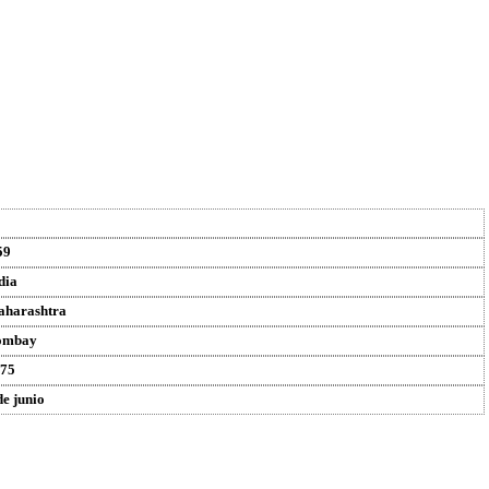
59
dia
harashtra
ombay
75
de junio