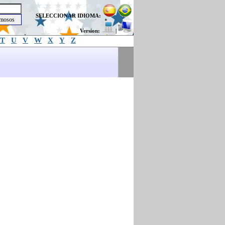
SELECCIONAR IDIOMA:
Version:
|
T
U
V
W
X
Y
Z