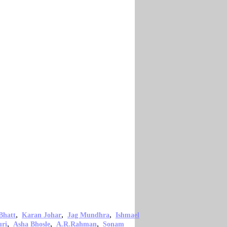
,
,
,
Bhatt
Karan Johar
Jag Mundhra
Ishmael
,
,
,
uri
Asha Bhosle
A.R.Rahman
Sonam