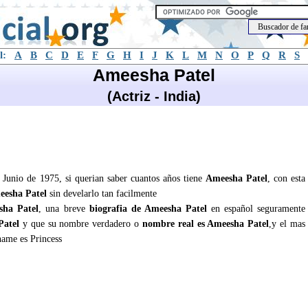
l:
A
B
C
D
E
F
G
H
I
J
K
L
M
N
O
P
Q
R
S
Ameesha Patel
(Actriz - India)
e Junio de 1975, si querian saber cuantos años tiene
Ameesha Patel
, con esta
esha Patel
sin develarlo tan facilmente
sha Patel
, una breve
biografia de Ameesha Patel
en español seguramente
Patel
y que su nombre verdadero o
nombre real es Ameesha Patel
,y el mas
ame es Princess