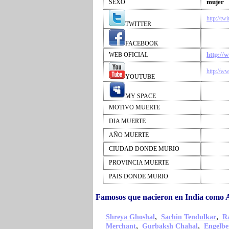
mujer
SEXO
http://tw
TWITTER
FACEBOOK
http://
WEB OFICIAL
http://w
YOUTUBE
MY SPACE
MOTIVO MUERTE
DIA MUERTE
AÑO MUERTE
CIUDAD DONDE MURIO
PROVINCIA MUERTE
PAIS DONDE MURIO
Famosos que nacieron en India como 
,
,
Shreya Ghoshal
Sachin Tendulkar
R
,
,
Merchant
Gurbaksh Chahal
Engelb