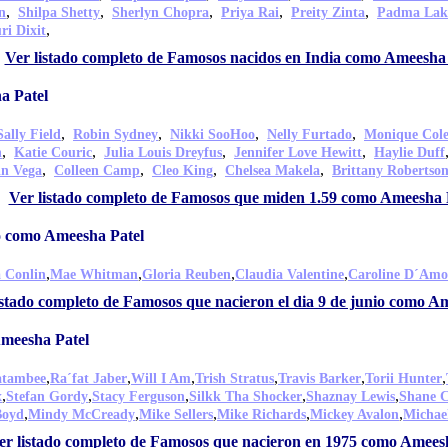
,
,
,
,
,
n
Shilpa Shetty
Sherlyn Chopra
Priya Rai
Preity Zinta
Padma Lak
,
i Dixit
Ver listado completo de Famosos nacidos en India como Ameesha 
a Patel
,
,
,
,
Sally Field
Robin Sydney
Nikki SooHoo
Nelly Furtado
Monique Col
,
,
,
,
h
Katie Couric
Julia Louis Dreyfus
Jennifer Love Hewitt
Haylie Duff
,
,
,
,
n Vega
Colleen Camp
Cleo King
Chelsea Makela
Brittany Robertso
Ver listado completo de Famosos que miden 1.59 como Ameesha 
io como Ameesha Patel
,
,
,
,
 Conlin
Mae Whitman
Gloria Reuben
Claudia Valentine
Caroline D´Amo
istado completo de Famosos que nacieron el dia 9 de junio como A
meesha Patel
,
,
,
,
,
,
iatambee
Ra´fat Jaber
Will I Am
Trish Stratus
Travis Barker
Torii Hunter
,
,
,
,
,
x
Stefan Gordy
Stacy Ferguson
Silkk Tha Shocker
Shaznay Lewis
Shane 
,
,
,
,
,
Boyd
Mindy McCready
Mike Sellers
Mike Richards
Mickey Avalon
Michae
er listado completo de Famosos que nacieron en 1975 como Amees