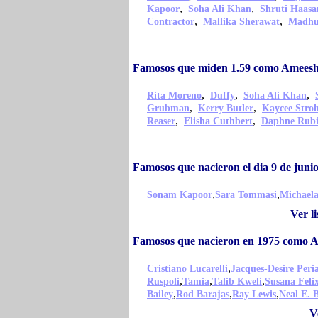
,
,
Kapoor
Soha Ali Khan
Shruti Haasa
,
,
Contractor
Mallika Sherawat
Madhur
Famosos que miden 1.59 como Ameesh
,
,
,
Rita Moreno
Duffy
Soha Ali Khan
,
,
Grubman
Kerry Butler
Kaycee Stro
,
,
Reaser
Elisha Cuthbert
Daphne Rubi
Famosos que nacieron el dia 9 de jun
,
,
Sonam Kapoor
Sara Tommasi
Michaela
Ver l
Famosos que nacieron en 1975 como A
,
Cristiano Lucarelli
Jacques-Desire Per
,
,
,
Ruspoli
Tamia
Talib Kweli
Susana Feli
,
,
,
Bailey
Rod Barajas
Ray Lewis
Neal E. 
V