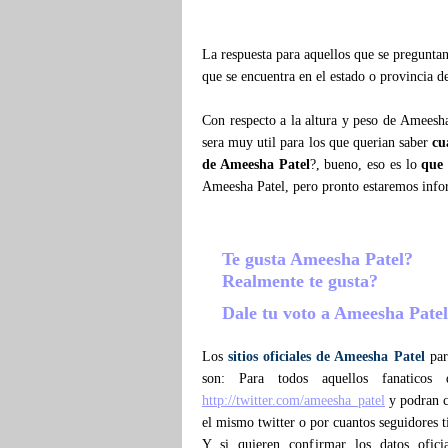
La respuesta para aquellos que se pregunt
que se encuentra en el estado o provincia 
Con respecto a la altura y peso de Ameesh
sera muy util para los que querian saber
cu
de Ameesha Patel
?, bueno, eso es lo
que
Ameesha Patel, pero pronto estaremos inf
Te gusta Ameesha Patel?
Realmente te gusta?
Dale tu voto a Ameesha Pate
Los
sitios oficiales de Ameesha Patel
para
son: Para todos aquellos fanatico
http://twitter.com/ameesha_patel
y podran co
el mismo twitter o por cuantos seguidores 
Y si quieren confirmar los datos ofic