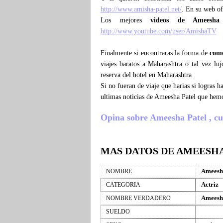
http://www.amisha-patel.net/
. En su web of
Los mejores
videos de Ameesha
http://www.youtube.com/user/AmishaTV
Finalmente si encontraras la forma de
como
viajes baratos a Maharashtra o tal vez lu
reserva del hotel en Maharashtra
Si no fueran de viaje que harias si logras
ultimas noticias de Ameesha Patel que hemo
Opina sobre Ameesha Patel , cuen
MAS DATOS DE AMEESHA
Ameesh
NOMBRE
Actriz
CATEGORIA
Ameesh
NOMBRE VERDADERO
SUELDO