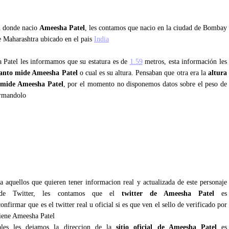
an donde nacio
Ameesha Patel
, les contamos que nacio en la ciudad de Bombay
de Maharashtra ubicado en el pais
India
a Patel les informamos que su estatura es de
1.59
metros, esta información les
anto mide Ameesha Patel
o cual es su altura. Pensaban que otra era la
altura
 mide Ameesha Patel
, por el momento no disponemos datos sobre el peso de
ormandolo
l
 aquellos que quieren tener informacion real y actualizada de este personaje
s de Twitter, les contamos que el
twitter de Ameesha Patel
es
nfirmar que es el twitter real u oficial si es que ven el sello de verificado por
tiene Ameesha Patel
iales les dejamos la direccion de la
sitio oficial de Ameesha Patel
es