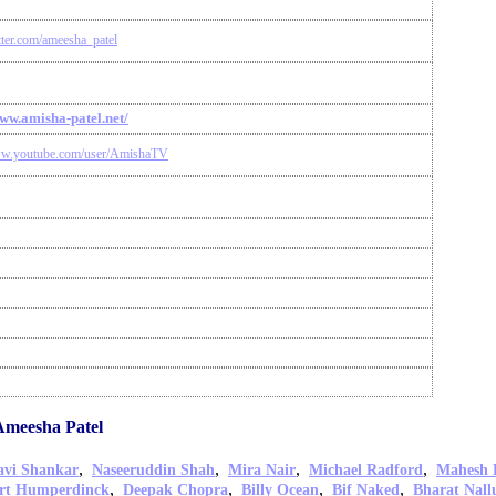
itter.com/ameesha_patel
www.amisha-patel.net/
ww.youtube.com/user/AmishaTV
Ameesha Patel
,
,
,
,
avi Shankar
Naseeruddin Shah
Mira Nair
Michael Radford
Mahesh 
,
,
,
,
ert Humperdinck
Deepak Chopra
Billy Ocean
Bif Naked
Bharat Nall