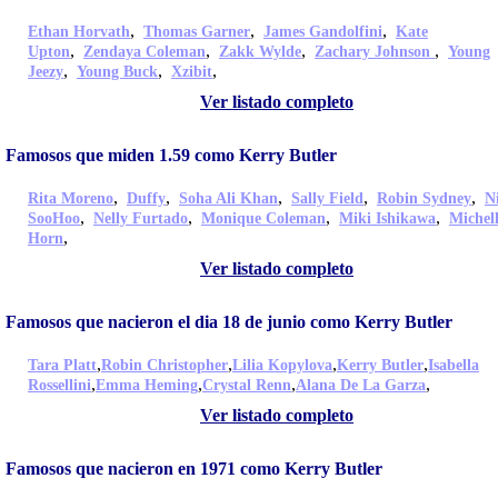
,
,
,
Ethan Horvath
Thomas Garner
James Gandolfini
Kate
,
,
,
,
Upton
Zendaya Coleman
Zakk Wylde
Zachary Johnson
Young
,
,
,
Jeezy
Young Buck
Xzibit
Ver listado completo
Famosos que miden 1.59 como Kerry Butler
,
,
,
,
,
Rita Moreno
Duffy
Soha Ali Khan
Sally Field
Robin Sydney
N
,
,
,
,
SooHoo
Nelly Furtado
Monique Coleman
Miki Ishikawa
Michel
,
Horn
Ver listado completo
Famosos que nacieron el dia 18 de junio como Kerry Butler
,
,
,
,
Tara Platt
Robin Christopher
Lilia Kopylova
Kerry Butler
Isabella
,
,
,
,
Rossellini
Emma Heming
Crystal Renn
Alana De La Garza
Ver listado completo
Famosos que nacieron en 1971 como Kerry Butler