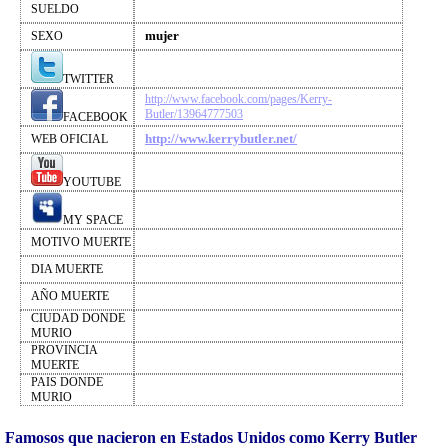
SUELDO
mujer
SEXO
TWITTER
http://www.facebook.com/pages/Kerry-
Butler/13964777503
FACEBOOK
http://www.kerrybutler.net/
WEB OFICIAL
YOUTUBE
MY SPACE
MOTIVO MUERTE
DIA MUERTE
AÑO MUERTE
CIUDAD DONDE
MURIO
PROVINCIA
MUERTE
PAIS DONDE
MURIO
Famosos que nacieron en Estados Unidos como Kerry Butler