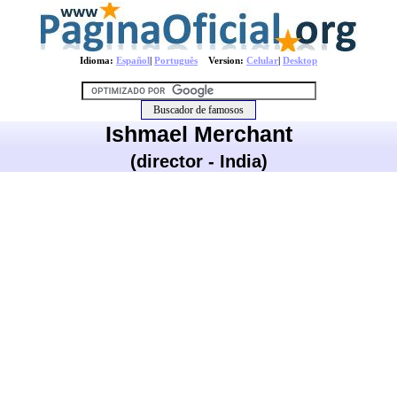
Idioma:
Español
|
Português
Version:
Celular
|
Desktop
Ishmael Merchant
(director - India)