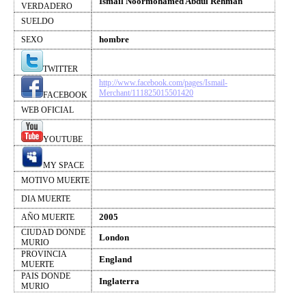
Ismail Noormohamed Abdul Rehman
VERDADERO
SUELDO
hombre
SEXO
TWITTER
http://www.facebook.com/pages/Ismail-
Merchant/111825015501420
FACEBOOK
WEB OFICIAL
YOUTUBE
MY SPACE
MOTIVO MUERTE
DIA MUERTE
2005
AÑO MUERTE
CIUDAD DONDE
London
MURIO
PROVINCIA
England
MUERTE
PAIS DONDE
Inglaterra
MURIO