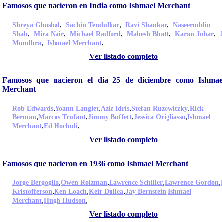
Famosos que nacieron en India como Ishmael Merchant
,
,
,
Shreya Ghoshal
Sachin Tendulkar
Ravi Shankar
Naseeruddin
,
,
,
,
,
Shah
Mira Nair
Michael Radford
Mahesh Bhatt
Karan Johar
,
,
Mundhra
Ishmael Merchant
Ver listado completo
Famosos que nacieron el dia 25 de diciembre como Ishmae
Merchant
,
,
,
,
Rob Edwards
Yoann Langlet
Aziz Idris
Stefan Ruzowitzky
Rick
,
,
,
,
Berman
Marcus Trufant
Jimmy Buffett
Jessica Origliasso
Ishmael
,
,
Merchant
Ed Hochuli
Ver listado completo
Famosos que nacieron en 1936 como Ishmael Merchant
,
,
,
,
Jorge Bergoglio
Owen Roizman
Lawrence Schiller
Lawrence Gordon
,
,
,
,
Kristofferson
Ken Loach
Keir Dullea
Jay Bernstein
Ishmael
,
,
Merchant
Hugh Hudson
Ver listado completo