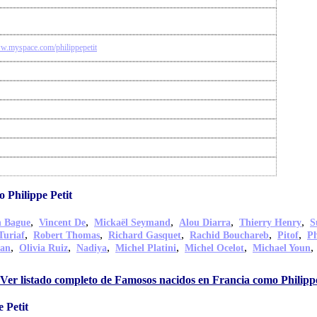
ww.myspace.com/philippepetit
 Philippe Petit
,
,
,
,
,
n Bague
Vincent De
Mickaël Seymand
Alou Diarra
Thierry Henry
S
,
,
,
,
,
Turiaf
Robert Thomas
Richard Gasquet
Rachid Bouchareb
Pitof
Ph
,
,
,
,
,
han
Olivia Ruiz
Nadiya
Michel Platini
Michel Ocelot
Michael Youn
Ver listado completo de Famosos nacidos en Francia como Philippe
 Petit