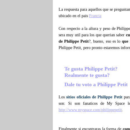
La respuesta para aquellos que se pregunt
ubicado en el pais
Francia
Con respecto a la altura y peso de Philipp
sera muy util para los que querian saber
cu
de Philippe Petit
?, bueno, eso es lo
que 
Philippe Petit, pero pronto estaremos info
Te gusta Philippe Petit?
Realmente te gusta?
Dale tu voto a Philippe Petit
Los
sitios oficiales de Philippe Petit
para
son: Si son fanaticos de My Space l
http://www.myspace.com/philippepetit
.
Finalmente si encontraras la forma de
como