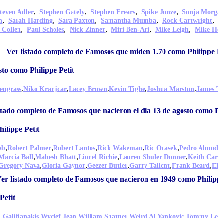
,
,
,
,
teven Adler
Stephen Gately
Stephen Frears
Spike Jonze
Sonja Morg
,
,
,
,
,
n
Sarah Harding
Sara Paxton
Samantha Mumba
Rock Cartwright
,
,
,
,
,
 Collen
Paul Scholes
Nick Zinner
Miri Ben-Ari
Mike Leigh
Mike Ho
Ver listado completo de Famosos que miden 1.70 como Philippe P
sto como Philippe Petit
,
,
,
,
,
engrass
Niko Kranjcar
Lacey Brown
Kevin Tighe
Joshua Marston
James 
stado completo de Famosos que nacieron el dia 13 de agosto como P
ilippe Petit
,
,
,
,
,
bb
Robert Palmer
Robert Lantos
Rick Wakeman
Ric Ocasek
Pedro Almod
,
,
,
,
Marcia Ball
Mahesh Bhatt
Lionel Richie
Lauren Shuler Donner
Keith Car
,
,
,
,
,
Gregory Nava
Gloria Gaynor
Geezer Butler
Garry Tallent
Frank Beard
E
er listado completo de Famosos que nacieron en 1949 como Philipp
Petit
,
,
,
,
 Galifianakis
Wyclef Jean
William Shatner
Weird Al Yankovic
Tommy Le