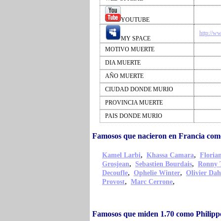
YOUTUBE
http://w
MY SPACE
MOTIVO MUERTE
DIA MUERTE
AÑO MUERTE
CIUDAD DONDE MURIO
PROVINCIA MUERTE
PAIS DONDE MURIO
Famosos que nacieron en Francia como
,
,
Kamel Larbi
Khassa Camara
Floria
,
,
Grosjean
Sebastien Bourdais
Ronny 
,
,
Decoufle
Ophelie Winter
Olivier Da
,
,
Provost
Marc Cerrone
Famosos que miden 1.70 como Philippe