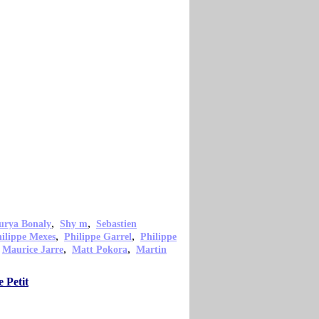
,
,
urya Bonaly
Shy m
Sebastien
,
,
ilippe Mexes
Philippe Garrel
Philippe
,
,
,
Maurice Jarre
Matt Pokora
Martin
 Petit