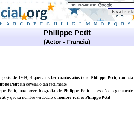
l:
A
B
C
D
E
F
G
H
I
J
K
L
M
N
O
P
Q
R
S
Philippe Petit
(Actor - Francia)
e agosto de 1949, si querian saber cuantos años tiene
Philippe Petit
, con esta
lippe Petit
sin develarlo tan facilmente
ppe Petit
, una breve
biografia de Philippe Petit
en español seguramente
tit
y que su nombre verdadero o
nombre real es Philippe Petit