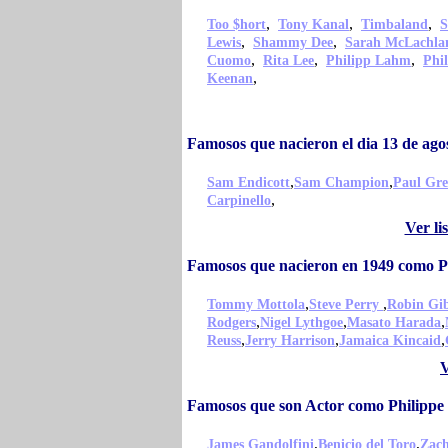
,
,
,
Too $hort
Tony Kanal
Timbaland
S
,
,
Lewis
Shammy Dee
Sarah McLachla
,
,
,
Cuomo
Rita Lee
Philipp Lahm
Phil
,
Keenan
Famosos que nacieron el dia 13 de ago
,
,
Sam Endicott
Sam Champion
Paul Gre
,
Carpinello
Ver li
Famosos que nacieron en 1949 como Ph
,
,
Tommy Mottola
Steve Perry
Robin Gi
,
,
,
Rodgers
Nigel Lythgoe
Masato Harada
,
,
,
Reuss
Jerry Harrison
Jamaica Kincaid
V
Famosos que son Actor como Philippe 
,
,
James Gandolfini
Benicio del Toro
Zach