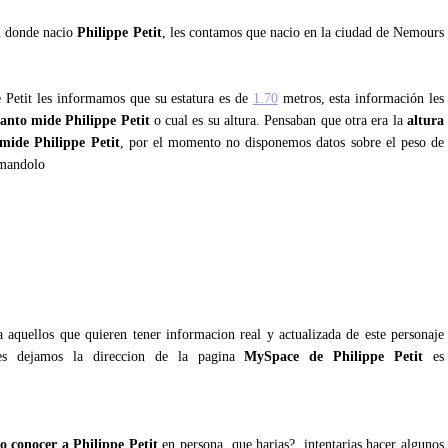
an donde nacio
Philippe Petit
, les contamos que nacio en la ciudad de Nemours
e Petit les informamos que su estatura es de
1.70
metros, esta información les
anto mide Philippe Petit
o cual es su altura. Pensaban que otra era la
altura
mide Philippe Petit
, por el momento no disponemos datos sobre el peso de
rmandolo
 aquellos que quieren tener informacion real y actualizada de este personaje
es dejamos la direccion de la pagina
MySpace de Philippe Petit
es
 conocer a Philippe Petit
en persona, que harias?, intentarias hacer algunos