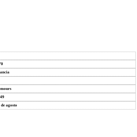
70
ancia
emours
49
 de agosto