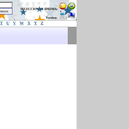
SELECCIONAR IDIOMA:
Version:
|
T
U
V
W
X
Y
Z