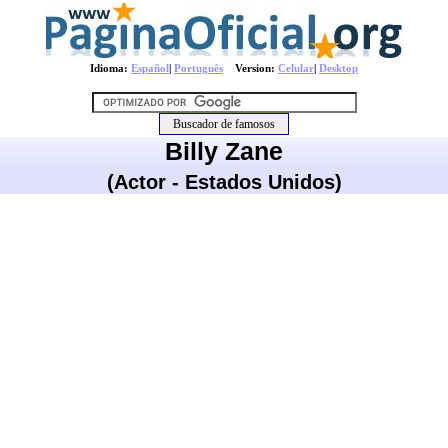
Idioma:
Español
|
Português
Version:
Celular
|
Desktop
Billy Zane
(Actor - Estados Unidos)