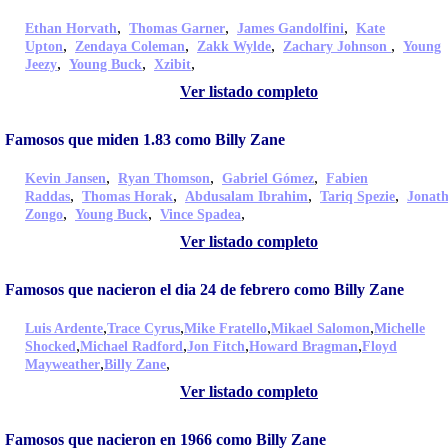
,
,
,
Ethan Horvath
Thomas Garner
James Gandolfini
Kate
,
,
,
,
Upton
Zendaya Coleman
Zakk Wylde
Zachary Johnson
Young
,
,
,
Jeezy
Young Buck
Xzibit
Ver listado completo
Famosos que miden 1.83 como Billy Zane
,
,
,
Kevin Jansen
Ryan Thomson
Gabriel Gómez
Fabien
,
,
,
,
Raddas
Thomas Horak
Abdusalam Ibrahim
Tariq Spezie
Jonat
,
,
,
Zongo
Young Buck
Vince Spadea
Ver listado completo
Famosos que nacieron el dia 24 de febrero como Billy Zane
,
,
,
,
Luis Ardente
Trace Cyrus
Mike Fratello
Mikael Salomon
Michelle
,
,
,
,
Shocked
Michael Radford
Jon Fitch
Howard Bragman
Floyd
,
,
Mayweather
Billy Zane
Ver listado completo
Famosos que nacieron en 1966 como Billy Zane