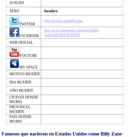
SUELDO
hombre
SEXO
http://twitter.com/billyzane_
TWITTER
http://www.facebook.com/pages/Billy-
Zane/108389459185939
FACEBOOK
WEB OFICIAL
YOUTUBE
MY SPACE
MOTIVO MUERTE
DIA MUERTE
AÑO MUERTE
CIUDAD DONDE
MURIO
PROVINCIA
MUERTE
PAIS DONDE
MURIO
Famosos que nacieron en Estados Unidos como Billy Zane