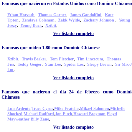
Famosos que nacieron en Estados Unidos como Dominic Chianes
,
,
,
Ethan Horvath
Thomas Garner
James Gandolfini
Kate
,
,
,
,
Upton
Zendaya Coleman
Zakk Wylde
Zachary Johnson
Young
,
,
,
Jeezy
Young Buck
Xzibit
Ver listado completo
Famosos que miden 1.80 como Dominic Chianese
,
,
,
,
Xzibit
Travis Barker
Tom Fletcher
Tim Lincecum
Thomas
,
,
,
,
,
Fiss
Teddy Geiger
Stan Lee
Spider Loc
Sleepy Brown
Sir Mix-
,
Lot
Ver listado completo
Famosos que nacieron el dia 24 de febrero como Domini
Chianese
,
,
,
,
Luis Ardente
Trace Cyrus
Mike Fratello
Mikael Salomon
Michelle
,
,
,
,
Shocked
Michael Radford
Jon Fitch
Howard Bragman
Floyd
,
,
Mayweather
Billy Zane
Ver listado completo