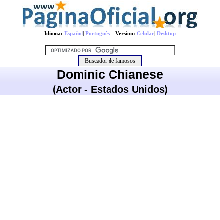
Idioma:
Español
|
Português
Version:
Celular
|
Desktop
Dominic Chianese
(Actor - Estados Unidos)