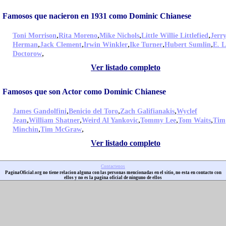
Famosos que nacieron en 1931 como Dominic Chianese
,
,
,
,
Toni Morrison
Rita Moreno
Mike Nichols
Little Willie Littlefied
Jerr
,
,
,
,
,
Herman
Jack Clement
Irwin Winkler
Ike Turner
Hubert Sumlin
E. L
,
Doctorow
Ver listado completo
Famosos que son Actor como Dominic Chianese
,
,
,
James Gandolfini
Benicio del Toro
Zach Galifianakis
Wyclef
,
,
,
,
,
Jean
William Shatner
Weird Al Yankovic
Tommy Lee
Tom Waits
Tim
,
,
Minchin
Tim McGraw
Ver listado completo
Contactenos
PaginaOficial.org no tiene relacion alguna con las personas mencionadas en el sitio, no esta en contacto con
ellos y no es la pagina oficial de ninguno de ellos