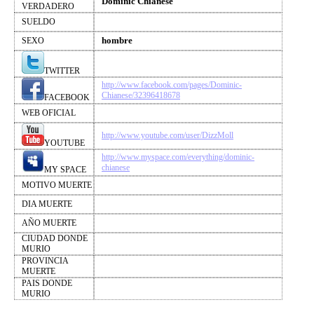
Dominic Chianese
VERDADERO
SUELDO
hombre
SEXO
TWITTER
http://www.facebook.com/pages/Dominic-
Chianese/32396418678
FACEBOOK
WEB OFICIAL
http://www.youtube.com/user/DizzMoll
YOUTUBE
http://www.myspace.com/everything/dominic-
chianese
MY SPACE
MOTIVO MUERTE
DIA MUERTE
AÑO MUERTE
CIUDAD DONDE
MURIO
PROVINCIA
MUERTE
PAIS DONDE
MURIO