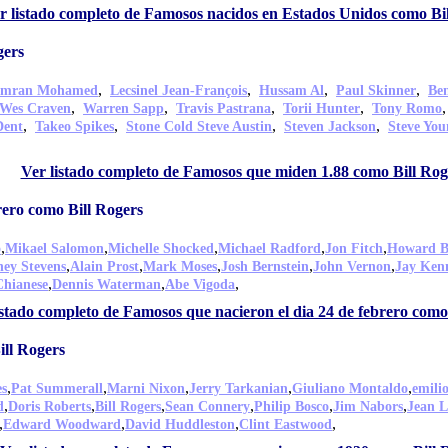
r listado completo de Famosos nacidos en Estados Unidos como Bi
gers
,
,
,
,
Imran Mohamed
Lecsinel Jean-François
Hussam Al
Paul Skinner
Be
,
,
,
,
Wes Craven
Warren Sapp
Travis Pastrana
Torii Hunter
Tony Romo
,
,
,
,
Dent
Takeo Spikes
Stone Cold Steve Austin
Steven Jackson
Steve You
,
Ver listado completo de Famosos que miden 1.88 como Bill Rog
rero como Bill Rogers
,
,
,
,
,
o
Mikael Salomon
Michelle Shocked
Michael Radford
Jon Fitch
Howard 
,
,
,
,
,
ney Stevens
Alain Prost
Mark Moses
Josh Bernstein
John Vernon
Jay Ken
,
,
,
Chianese
Dennis Waterman
Abe Vigoda
istado completo de Famosos que nacieron el dia 24 de febrero como
ll Rogers
,
,
,
,
,
es
Pat Summerall
Marni Nixon
Jerry Tarkanian
Giuliano Montaldo
emili
,
,
,
,
,
,
d
Doris Roberts
Bill Rogers
Sean Connery
Philip Bosco
Jim Nabors
Jean L
,
,
,
,
Edward Woodward
David Huddleston
Clint Eastwood