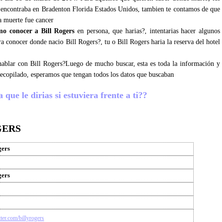
encontraba en Bradenton Florida Estados Unidos, tambien te contamos de que
a muerte fue cancer
mo conocer a Bill Rogers
en persona, que harias?, intentarias hacer algunos
ara conocer donde nacio Bill Rogers?, tu o Bill Rogers haria la reserva del hotel
 hablar con Bill Rogers?Luego de mucho buscar, esta es toda la información y
recopilado, esperamos que tengan todos los datos que buscaban
que le dirias si estuviera frente a ti??
GERS
gers
gers
itter.com/billyrogers