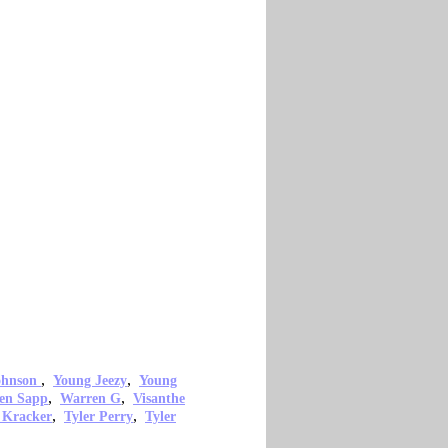
,
,
ohnson
Young Jeezy
Young
,
,
en Sapp
Warren G
Visanthe
,
,
 Kracker
Tyler Perry
Tyler