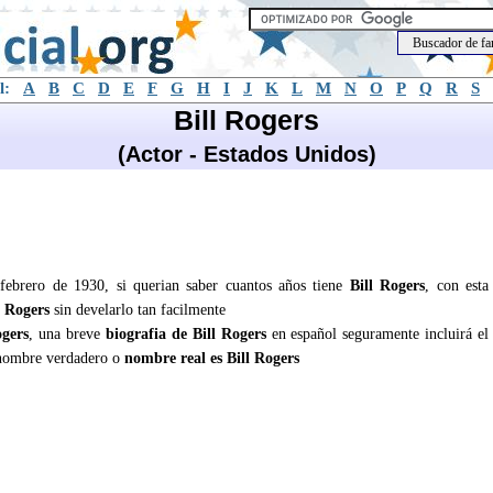
l:
A
B
C
D
E
F
G
H
I
J
K
L
M
N
O
P
Q
R
S
Bill Rogers
(Actor - Estados Unidos)
 febrero de 1930, si querian saber cuantos años tiene
Bill Rogers
, con esta
l Rogers
sin develarlo tan facilmente
ogers
, una breve
biografia de Bill Rogers
en español seguramente incluirá el
nombre verdadero o
nombre real es Bill Rogers