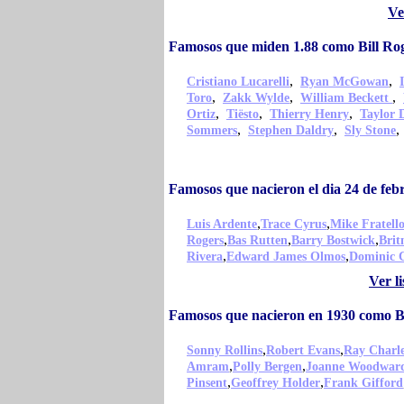
Ve
Famosos que miden 1.88 como Bill Ro
,
,
Cristiano Lucarelli
Ryan McGowan
,
,
,
Toro
Zakk Wylde
William Beckett
,
,
,
Ortiz
Tiësto
Thierry Henry
Taylor 
,
,
Sommers
Stephen Daldry
Sly Stone
Famosos que nacieron el dia 24 de feb
,
,
Luis Ardente
Trace Cyrus
Mike Fratell
,
,
,
Rogers
Bas Rutten
Barry Bostwick
Brit
,
,
Rivera
Edward James Olmos
Dominic 
Ver l
Famosos que nacieron en 1930 como Bi
,
,
Sonny Rollins
Robert Evans
Ray Charl
,
,
Amram
Polly Bergen
Joanne Woodwar
,
,
Pinsent
Geoffrey Holder
Frank Gifford