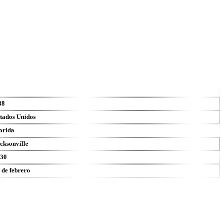
88
tados Unidos
orida
cksonville
30
 de febrero