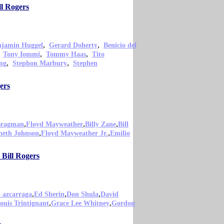
ll Rogers
,
,
njamin Huggel
Gerard Doherty
Benicio del
,
,
,
Tony Iommi
Tommy Haas
Tito
,
,
ng
Stephon Marbury
Stephen
ers
,
,
,
Bragman
Floyd Mayweather
Billy Zane
Bill
,
,
neth Johnson
Floyd Mayweather Jr.
Emilio
 Bill Rogers
,
,
,
o azcarraga
Ed Sherin
Don Shula
David
,
,
ouis Trintignant
Grace Lee Whitney
Gordon