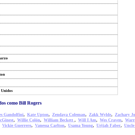
marzo
ton
 Unidos
dos como Bill Rogers
,
,
,
,
s Gandolfini
Kate Upton
Zendaya Coleman
Zakk Wylde
Zachary J
,
,
,
,
,
cGinest
Willie Colón
William Beckett
Will I Am
Wes Craven
Warr
,
,
,
,
,
Vickie Guerrero
Vanessa Carlton
Usama Young
Urijah Faber
Uncle