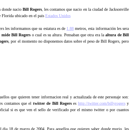
an donde nacio
Bill Rogers
, les contamos que nacio en la ciudad de Jacksonville
e Florida ubicado en el pais
Estados Unidos
gers les informamos que su estatura es de
1.88
metros, esta información les sera
 mide Bill Rogers
o cual es su altura. Pensaban que otra era la
altura de Bill
ogers
, por el momento no disponemos datos sobre el peso de Bill Rogers, pero
ellos que quieren tener informacion real y actualizada de este personaje son:
 les contamos que el
twitter de Bill Rogers
es
http://twitter.com/billyrogers
y
ficial si es que ven el sello de verificado por el mismo twitter o por cuantos
el dia 18 de marzo de 2004. Para aquellos que quieren saber donde murio, les