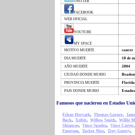
TWITTER
FACEBOOK
WEB OFICIAL
YOUTUBE
MY SPACE
cancer
MOTIVO MUERTE
18 de 
DIA MUERTE
2004
AÑO MUERTE
Braden
CIUDAD DONDE MURIO
Florida
PROVINCIA MUERTE
Estados
PAIS DONDE MURIO
Famosos que nacieron en Estados Uni
,
,
Ethan Horvath
Thomas Garner
Jame
,
,
,
Buck
Xzibit
Willow Smith
Willie M
,
,
Shiancoe
Vince Spadea
Vince Carter
,
,
,
Emerson
Tucker Max
Troy Gentry