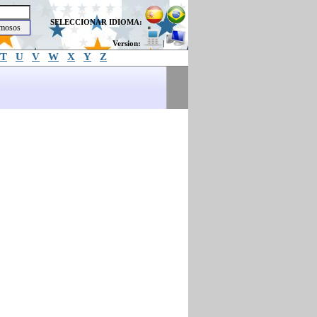
SELECCIONAR IDIOMA:
Version:
|
T
U
V
W
X
Y
Z