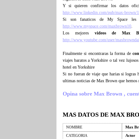
Y si quieren confirmar los datos ofi
http://www.linkedin.com/pub/max-brown/
Si son fanaticos de My Space les
http://www.myspace.com/maxbrown10
.
Los mejores
videos de Max B
http://www.youtube.com/user/maxbrowndai
Finalmente si encontraras la forma de
co
viajes baratos a Yorkshire o tal vez lujo
hotel en Yorkshire
Si no fueran de viaje que harias si logra
ultimas noticias de Max Brown que hemos r
Opina sobre Max Brown , cuenta 
MAS DATOS DE MAX BR
Max B
NOMBRE
Actor
CATEGORIA