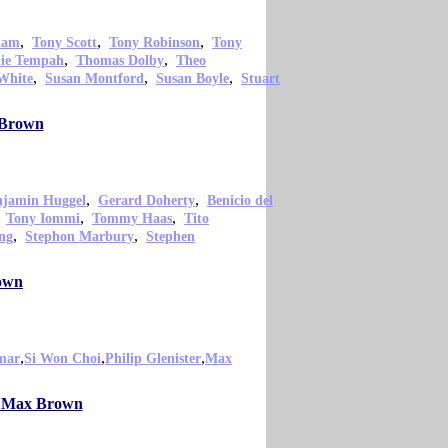
,
,
,
ham
Tony Scott
Tony Robinson
Tony
,
,
nie Tempah
Thomas Dolby
Theo
,
,
,
White
Susan Montford
Susan Boyle
Stuart
 Brown
,
,
njamin Huggel
Gerard Doherty
Benicio del
,
,
,
Tony Iommi
Tommy Haas
Tito
,
,
ng
Stephon Marbury
Stephen
rown
,
,
,
mar
Si Won Choi
Philip Glenister
Max
mo Max Brown