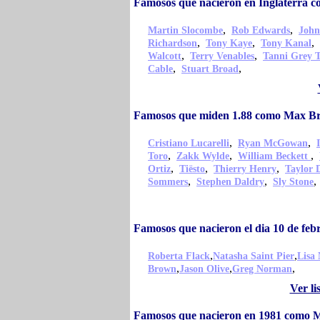
Famosos que nacieron en Inglaterra
,
,
Martin Slocombe
Rob Edwards
John
,
,
,
Richardson
Tony Kaye
Tony Kanal
,
,
Walcott
Terry Venables
Tanni Grey 
,
,
Cable
Stuart Broad
Famosos que miden 1.88 como Max B
,
,
Cristiano Lucarelli
Ryan McGowan
,
,
,
Toro
Zakk Wylde
William Beckett
,
,
,
Ortiz
Tiësto
Thierry Henry
Taylor 
,
,
Sommers
Stephen Daldry
Sly Stone
Famosos que nacieron el dia 10 de f
,
,
Roberta Flack
Natasha Saint Pier
Lisa
,
,
,
Brown
Jason Olive
Greg Norman
Ver l
Famosos que nacieron en 1981 como