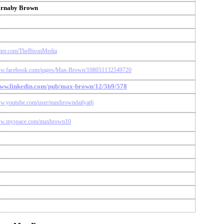
rnaby Brown
witter.com/TheBisonMedia
www.facebook.com/pages/Max-Brown/108051132549720
www.linkedin.com/pub/max-brown/12/5b9/578
ww.youtube.com/user/maxbrowndailyatlj
www.myspace.com/maxbrown10