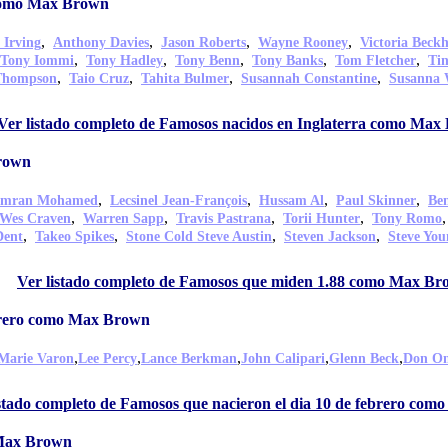
 como Max Brown
,
,
,
,
 Irving
Anthony Davies
Jason Roberts
Wayne Rooney
Victoria Beck
,
,
,
,
,
Tony Iommi
Tony Hadley
Tony Benn
Tony Banks
Tom Fletcher
Ti
,
,
,
,
Thompson
Taio Cruz
Tahita Bulmer
Susannah Constantine
Susanna 
Ver listado completo de Famosos nacidos en Inglaterra como Max
rown
,
,
,
,
Imran Mohamed
Lecsinel Jean-François
Hussam Al
Paul Skinner
Be
,
,
,
,
Wes Craven
Warren Sapp
Travis Pastrana
Torii Hunter
Tony Romo
,
,
,
,
Dent
Takeo Spikes
Stone Cold Steve Austin
Steven Jackson
Steve You
,
Ver listado completo de Famosos que miden 1.88 como Max B
ebrero como Max Brown
,
,
,
,
,
 Marie Varon
Lee Percy
Lance Berkman
John Calipari
Glenn Beck
Don O
istado completo de Famosos que nacieron el dia 10 de febrero co
 Max Brown