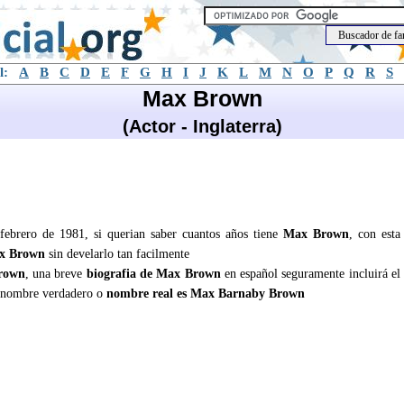
l:
A
B
C
D
E
F
G
H
I
J
K
L
M
N
O
P
Q
R
S
Max Brown
(Actor - Inglaterra)
febrero de 1981, si querian saber cuantos años tiene
Max Brown
, con esta
x Brown
sin develarlo tan facilmente
rown
, una breve
biografia de Max Brown
en español seguramente incluirá el
 nombre verdadero o
nombre real es Max Barnaby Brown