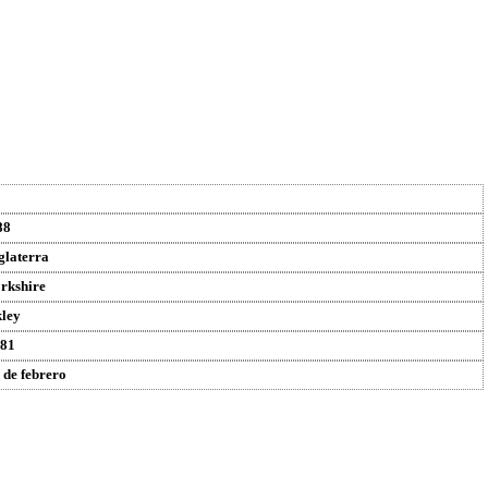
88
glaterra
rkshire
kley
81
 de febrero