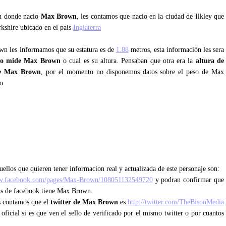
an donde nacio
Max Brown
, les contamos que nacio en la ciudad de Ilkley que
rkshire ubicado en el pais
Inglaterra
own les informamos que su estatura es de
1.88
metros, esta información les sera
to mide Max Brown
o cual es su altura. Pensaban que otra era la
altura de
e Max Brown
, por el momento no disponemos datos sobre el peso de Max
o
ellos que quieren tener informacion real y actualizada de este personaje son:
ww.facebook.com/pages/Max-Brown/108051132549720
y podran confirmar que
fans de facebook tiene Max Brown.
es contamos que el
twitter de Max Brown
es
http://twitter.com/TheBisonMedia
 oficial si es que ven el sello de verificado por el mismo twitter o por cuantos