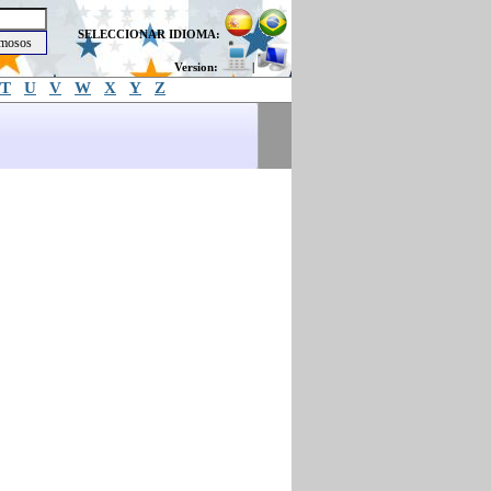
SELECCIONAR IDIOMA:
Version:
|
T
U
V
W
X
Y
Z