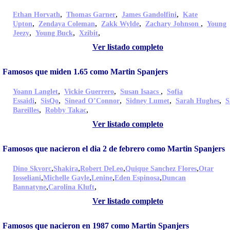
,
,
,
Ethan Horvath
Thomas Garner
James Gandolfini
Kate
,
,
,
,
Upton
Zendaya Coleman
Zakk Wylde
Zachary Johnson
Young
,
,
,
Jeezy
Young Buck
Xzibit
Ver listado completo
Famosos que miden 1.65 como Martin Spanjers
,
,
,
Yoann Langlet
Vickie Guerrero
Susan Isaacs
Sofia
,
,
,
,
,
Essaidi
SisQo
Sinead O’Connor
Sidney Lumet
Sarah Hughes
S
,
,
Bareilles
Robby Takac
Ver listado completo
Famosos que nacieron el dia 2 de febrero como Martin Spanjers
,
,
,
,
Dino Skvorc
Shakira
Robert DeLeo
Quique Sanchez Flores
Otar
,
,
,
,
Iosseliani
Michelle Gayle
Lenine
Eden Espinosa
Duncan
,
,
Bannatyne
Carolina Kluft
Ver listado completo
Famosos que nacieron en 1987 como Martin Spanjers