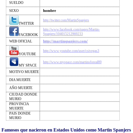
SUELDO
hombre
SEXO
http://twitter.com/MartinSpanjers
TWITTER
http://www.facebook.com/pages/Martin-
Spanjers/104015212969233
FACEBOOK
http://martinspanjers.com/
WEB OFICIAL
http://www.youtube.com/user/csivegas3
YOUTUBE
http://www.myspace.com/martinsforeal89
MY SPACE
MOTIVO MUERTE
DIA MUERTE
AÑO MUERTE
CIUDAD DONDE
MURIO
PROVINCIA
MUERTE
PAIS DONDE
MURIO
Famosos que nacieron en Estados Unidos como Martin Spanjers