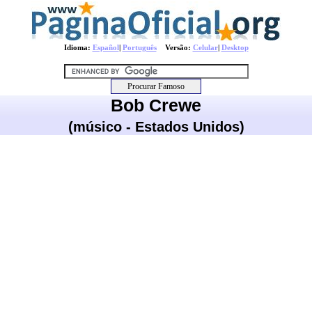
Idioma:
Español
|
Português
Versão:
Celular
|
Desktop
Bob Crewe
(músico - Estados Unidos)