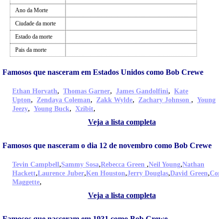
Ano da Morte
Ciudade da morte
Estado da morte
Pais da morte
Famosos que nasceram em Estados Unidos como Bob Crewe
,
,
,
Ethan Horvath
Thomas Garner
James Gandolfini
Kate
,
,
,
,
Upton
Zendaya Coleman
Zakk Wylde
Zachary Johnson
Young
,
,
,
Jeezy
Young Buck
Xzibit
Veja a lista completa
Famosos que nasceram o dia 12 de novembro como Bob Crewe
,
,
,
,
Tevin Campbell
Sammy Sosa
Rebecca Green
Neil Young
Nathan
,
,
,
,
,
Hackett
Laurence Juber
Ken Houston
Jerry Douglas
David Green
Co
,
Maggette
Veja a lista completa
Famosos que nasceram em 1931 como Bob Crewe