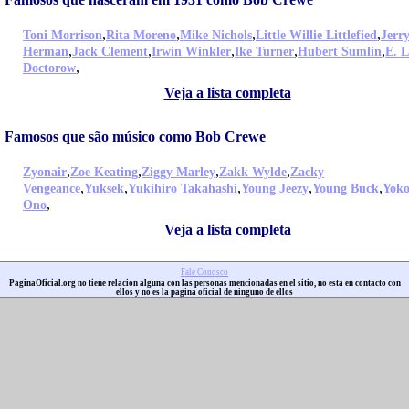
,
,
,
,
Toni Morrison
Rita Moreno
Mike Nichols
Little Willie Littlefied
Jerr
,
,
,
,
,
Herman
Jack Clement
Irwin Winkler
Ike Turner
Hubert Sumlin
E. L
,
Doctorow
Veja a lista completa
Famosos que são músico como Bob Crewe
,
,
,
,
Zyonair
Zoe Keating
Ziggy Marley
Zakk Wylde
Zacky
,
,
,
,
,
Vengeance
Yuksek
Yukihiro Takahashi
Young Jeezy
Young Buck
Yok
,
Ono
Veja a lista completa
Fale Conosco
PaginaOficial.org no tiene relacion alguna con las personas mencionadas en el sitio, no esta en contacto con
ellos y no es la pagina oficial de ninguno de ellos