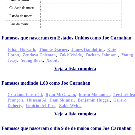
Ciudade da morte
Estado da morte
Pais da morte
Famosos que nasceram em Estados Unidos como Joe Carnahan
,
,
,
Ethan Horvath
Thomas Garner
James Gandolfini
Kate
,
,
,
,
Upton
Zendaya Coleman
Zakk Wylde
Zachary Johnson
Young
,
,
,
Jeezy
Young Buck
Xzibit
Veja a lista completa
Famosos medindo 1.88 como Joe Carnahan
,
,
,
Cristiano Lucarelli
Ryan McGowan
Imran Mohamed
Lecsinel Je
,
,
,
,
François
Hussam Al
Paul Skinner
Benjamin Huggel
Gerard
,
,
,
Doherty
Benicio del Toro
Zakk Wylde
Veja a lista completa
Famosos que nasceram o dia 9 de de maioo como Joe Carnahan