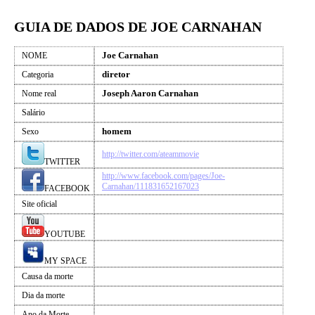
GUIA DE DADOS DE JOE CARNAHAN
Joe Carnahan
NOME
diretor
Categoria
Joseph Aaron Carnahan
Nome real
Salário
homem
Sexo
http://twitter.com/ateammovie
TWITTER
http://www.facebook.com/pages/Joe-
Carnahan/111831652167023
FACEBOOK
Site oficial
YOUTUBE
MY SPACE
Causa da morte
Dia da morte
Ano da Morte