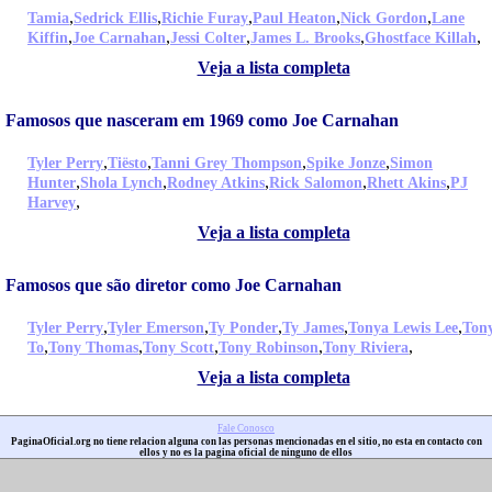
,
,
,
,
,
Tamia
Sedrick Ellis
Richie Furay
Paul Heaton
Nick Gordon
Lane
,
,
,
,
,
Kiffin
Joe Carnahan
Jessi Colter
James L. Brooks
Ghostface Killah
Veja a lista completa
Famosos que nasceram em 1969 como Joe Carnahan
,
,
,
,
Tyler Perry
Tiësto
Tanni Grey Thompson
Spike Jonze
Simon
,
,
,
,
,
Hunter
Shola Lynch
Rodney Atkins
Rick Salomon
Rhett Akins
PJ
,
Harvey
Veja a lista completa
Famosos que são diretor como Joe Carnahan
,
,
,
,
,
Tyler Perry
Tyler Emerson
Ty Ponder
Ty James
Tonya Lewis Lee
Ton
,
,
,
,
,
To
Tony Thomas
Tony Scott
Tony Robinson
Tony Riviera
Veja a lista completa
Fale Conosco
PaginaOficial.org no tiene relacion alguna con las personas mencionadas en el sitio, no esta en contacto con
ellos y no es la pagina oficial de ninguno de ellos