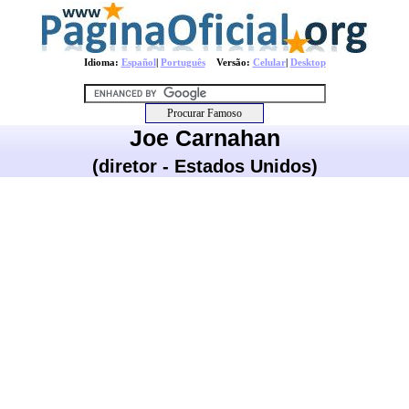
Idioma:
Español
|
Português
Versão:
Celular
|
Desktop
Joe Carnahan
(diretor - Estados Unidos)