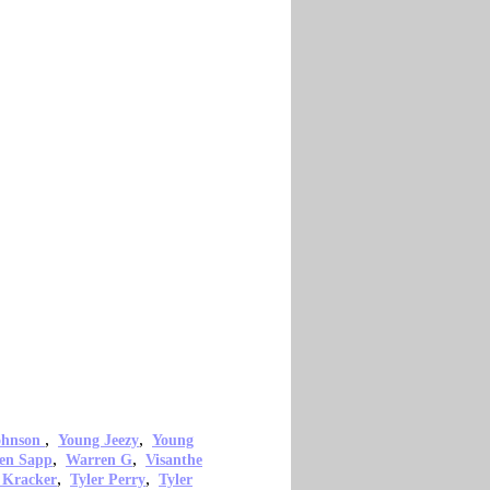
,
,
ohnson
Young Jeezy
Young
,
,
en Sapp
Warren G
Visanthe
,
,
 Kracker
Tyler Perry
Tyler