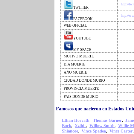
http://tw
TWITTER
http://w
FACEBOOK
WEB OFICIAL
YOUTUBE
MY SPACE
MOTIVO MUERTE
DIA MUERTE
AÑO MUERTE
CIUDAD DONDE MURIO
PROVINCIA MUERTE
PAIS DONDE MURIO
Famosos que nacieron en Estados Un
,
,
Ethan Horvath
Thomas Garner
Jame
,
,
,
Buck
Xzibit
Willow Smith
Willie M
,
,
Shiancoe
Vince Spadea
Vince Carter