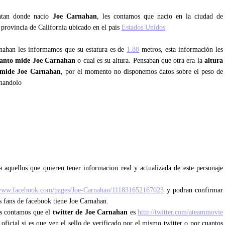
untan donde nacio
Joe Carnahan
, les contamos que nacio en la ciudad de
 provincia de California ubicado en el pais
Estados Unidos
rnahan les informamos que su estatura es de
1.88
metros, esta información les
anto mide Joe Carnahan
o cual es su altura. Pensaban que otra era la
altura
 mide Joe Carnahan
, por el momento no disponemos datos sobre el peso de
rmandolo
n
 aquellos que quieren tener informacion real y actualizada de este personaje
/www.facebook.com/pages/Joe-Carnahan/111831652167023
y podran confirmar
os fans de facebook tiene Joe Carnahan.
les contamos que el
twitter de Joe Carnahan
es
http://twitter.com/ateammovie
 oficial si es que ven el sello de verificado por el mismo twitter o por cuantos