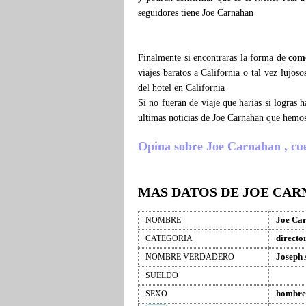
seguidores tiene Joe Carnahan
Finalmente si encontraras la forma de
com
viajes baratos a California o tal vez lujo
del hotel en California
Si no fueran de viaje que harias si logras
ultimas noticias de Joe Carnahan que hemos
Opina sobre Joe Carnahan , cuent
MAS DATOS DE JOE CA
Joe Ca
NOMBRE
directo
CATEGORIA
Joseph
NOMBRE VERDADERO
SUELDO
hombre
SEXO