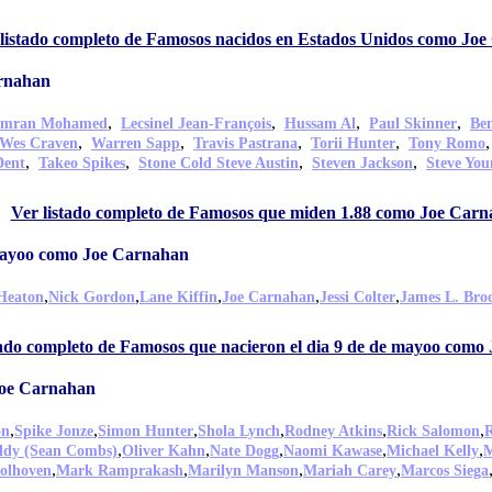
 listado completo de Famosos nacidos en Estados Unidos como Jo
rnahan
,
,
,
,
Imran Mohamed
Lecsinel Jean-François
Hussam Al
Paul Skinner
Be
,
,
,
,
Wes Craven
Warren Sapp
Travis Pastrana
Torii Hunter
Tony Romo
,
,
,
,
Dent
Takeo Spikes
Stone Cold Steve Austin
Steven Jackson
Steve You
,
Ver listado completo de Famosos que miden 1.88 como Joe Car
 mayoo como Joe Carnahan
,
,
,
,
,
Heaton
Nick Gordon
Lane Kiffin
Joe Carnahan
Jessi Colter
James L. Bro
tado completo de Famosos que nacieron el dia 9 de de mayoo com
Joe Carnahan
,
,
,
,
,
,
on
Spike Jonze
Simon Hunter
Shola Lynch
Rodney Atkins
Rick Salomon
R
,
,
,
,
,
ddy (Sean Combs)
Oliver Kahn
Nate Dogg
Naomi Kawase
Michael Kelly
M
,
,
,
,
olhoven
Mark Ramprakash
Marilyn Manson
Mariah Carey
Marcos Siega