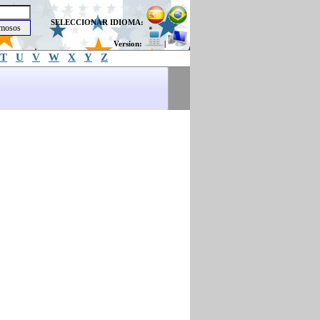
SELECCIONAR IDIOMA:
Version:
|
T
U
V
W
X
Y
Z