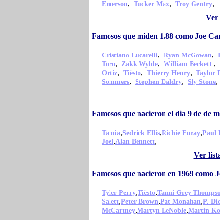
,
,
,
Emerson
Tucker Max
Troy Gentry
Ver
Famosos que miden 1.88 como Joe Ca
,
,
Cristiano Lucarelli
Ryan McGowan
,
,
,
Toro
Zakk Wylde
William Beckett
,
,
,
Ortiz
Tiësto
Thierry Henry
Taylor 
,
,
Sommers
Stephen Daldry
Sly Stone
Famosos que nacieron el dia 9 de de
,
,
,
Tamia
Sedrick Ellis
Richie Furay
Paul 
,
,
Joel
Alan Bennett
Ver lis
Famosos que nacieron en 1969 como 
,
,
Tyler Perry
Tiësto
Tanni Grey Thomps
,
,
,
Salett
Peter Brown
Pat Monahan
P. Di
,
,
McCartney
Martyn LeNoble
Martin Ko