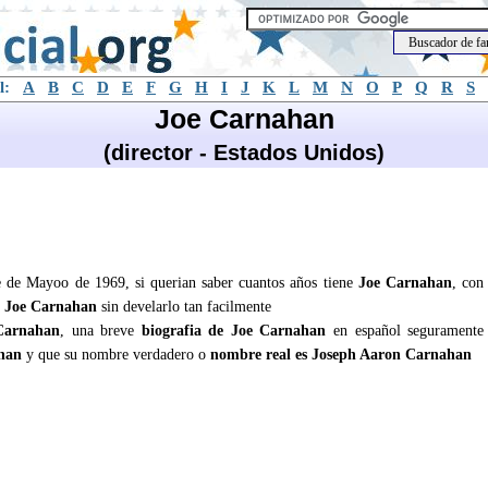
l:
A
B
C
D
E
F
G
H
I
J
K
L
M
N
O
P
Q
R
S
Joe Carnahan
(director - Estados Unidos)
de de Mayoo de 1969, si querian saber cuantos años tiene
Joe Carnahan
, con
e
Joe Carnahan
sin develarlo tan facilmente
Carnahan
, una breve
biografia de Joe Carnahan
en español seguramente
han
y que su nombre verdadero o
nombre real es Joseph Aaron Carnahan