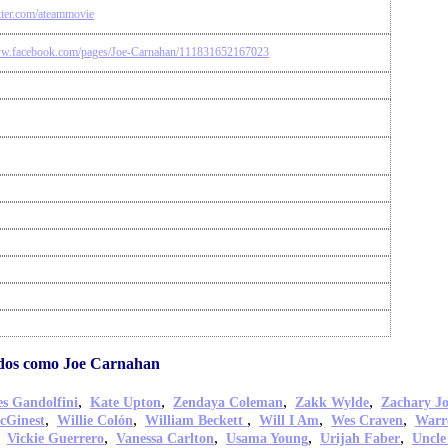
itter.com/ateammovie
ww.facebook.com/pages/Joe-Carnahan/111831652167023
idos como Joe Carnahan
,
,
,
,
s Gandolfini
Kate Upton
Zendaya Coleman
Zakk Wylde
Zachary J
,
,
,
,
,
cGinest
Willie Colón
William Beckett
Will I Am
Wes Craven
Warr
,
,
,
,
,
Vickie Guerrero
Vanessa Carlton
Usama Young
Urijah Faber
Uncle