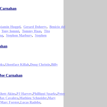
e Carnahan
,
,
njamin Huggel
Gerard Doherty
Benicio del
,
,
,
Tony Iommi
Tommy Haas
Tito
,
,
ng
Stephon Marbury
Stephen
nahan
,
,
,
oks
Ghostface Killah
Doug Christie
Billy
o Joe Carnahan
,
,
,
hett Akins
PJ Harvey
Phillippi Sparks
Peter
,
,
ax Cavalera
Mathieu Schneider
Mary
,
,
,
Marc Forster
Lucas Radebe