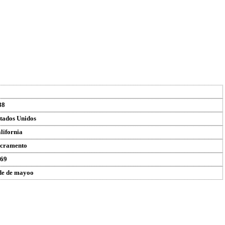
88
tados Unidos
lifornia
cramento
69
de de mayoo