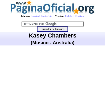
Idioma:
Español
|
Português
Version:
Celular
|
Desktop
Kasey Chambers
(Musico - Australia)