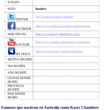
SUELDO
hombre
SEXO
http://twitter.com/kaseychambers
TWITTER
http://www.facebook.com/kaseychambersmusic
FACEBOOK
http://www.kaseychambers.com/
WEB OFICIAL
http://www.youtube.com/user/kaseychamberstv
YOUTUBE
http://www.myspace.com/kaseychambers
MY SPACE
MOTIVO MUERTE
DIA MUERTE
AÑO MUERTE
CIUDAD DONDE
MURIO
PROVINCIA
MUERTE
PAIS DONDE
MURIO
Famosos que nacieron en Australia como Kasey Chambers