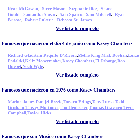
,
,
,
Ryan McGowan
Steve Mason
Stephanie Rice
Shane
,
,
,
,
Gould
Samantha Stosur
Sam Sparro
Sam Mitchell
Ryan
,
,
,
Briscoe
Robert Luketic
Rebecca St. James
Ver listado completo
Famosos que nacieron el dia 4 de junio como Kasey Chambers
,
,
,
,
Richard Gladstein
Paquito D’Rivera
Mollie King
Mick Doohan
Luka
,
,
,
,
Podolski
Kelly Moneymaker
Kasey Chambers
El Debarge
Rob
,
,
Huebel
Noah Wyle
Ver listado completo
Famosos que nacieron en 1976 como Kasey Chambers
,
,
,
,
Marlon James
Danijel Brezic
Torsten Frings
Tony Lucca
Todd
,
,
,
,
Grisham
Tinsley Mortimer
Tim Heidecker
Thomas Gravesen
Tevin
,
,
Campbell
Taylor Hicks
Ver listado completo
Famosos que son Musico como Kasey Chambers