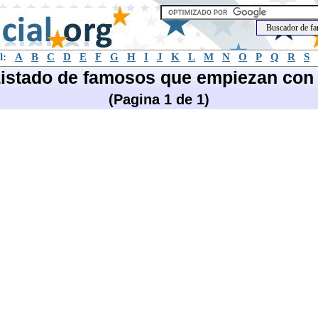
l:
A
B
C
D
E
F
G
H
I
J
K
L
M
N
O
P
Q
R
S
istado de famosos que empiezan con
(Pagina 1 de 1)