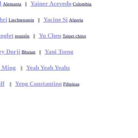
l
Yainer Acevedo
||
Alemania
Colombia
hri
Yacine Si
||
Liechtenstein
Algeria
nglet
Yu Chen
||
reunión
Taipei chino
ey Dorji
Yani Tseng
||
Bhutan
 Ming
Yeah Yeah Yeahs
||
lf
Yeng Constantino
||
Filipinas