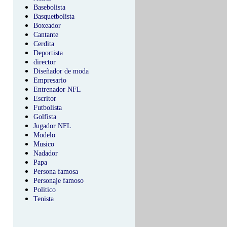
Basebolista
Basquetbolista
Boxeador
Cantante
Cerdita
Deportista
director
Diseñador de moda
Empresario
Entrenador NFL
Escritor
Futbolista
Golfista
Jugador NFL
Modelo
Musico
Nadador
Papa
Persona famosa
Personaje famoso
Politico
Tenista