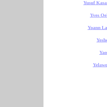
Yusuf Kasa
Yves Oe
Yoann La
Yesh
Yao
Yelawo