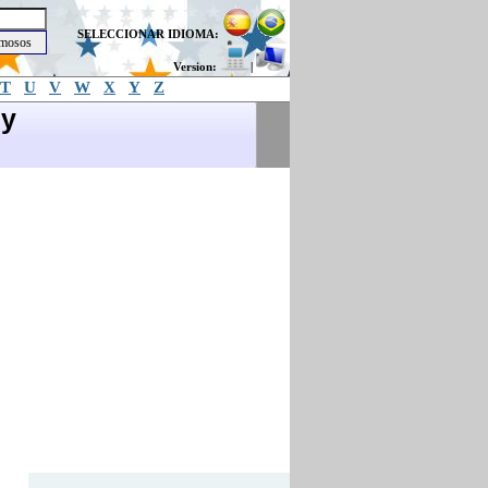
SELECCIONAR IDIOMA:
Version:
|
T
U
V
W
X
Y
Z
 y