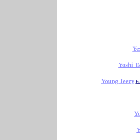
Ye
Yoshi T
Young Jeezy
Es
Yu
Y