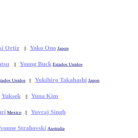
si Ortiz
Yoko Ono
||
Japon
atsu
Young Buck
||
Estados Unidos
Yukihiro Takahashi
||
tados Unidos
Japon
Yuksek
Yuna Kim
||
ri
Yuvraj Singh
||
Mexico
vonne Strahovski
Australia