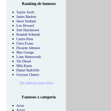
Ranking de famosos
Taylor Swift
James Maslow
Jason Statham
Leo Howard
Josh Hutcherson
Kendall Schmidt
Carlos Pena
Chris Evans
Dwayne Johnson
Max George
Liam Hemsworth
Vin Diesel
Mila Kunis
Daniel Radcliffe
Greyson Chance
Ver todos los mas vistos
Famosos x categoria
Actor
Actriz