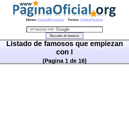
Idioma:
Español
|
Português
Version:
Celular
|
Desktop
Listado de famosos que empiezan
con l
(Pagina 1 de 16)