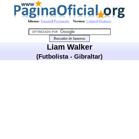
Idioma:
Español
|
Português
Version:
Celular
|
Desktop
Liam Walker
(Futbolista - Gibraltar)