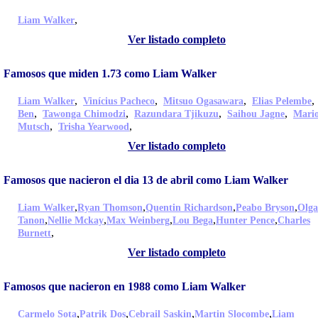
,
Liam Walker
Ver listado completo
Famosos que miden 1.73 como Liam Walker
,
,
,
Liam Walker
Vinícius Pacheco
Mitsuo Ogasawara
Elias Pelembe
,
,
,
,
Ben
Tawonga Chimodzi
Razundara Tjikuzu
Saihou Jagne
Mari
,
,
Mutsch
Trisha Yearwood
Ver listado completo
Famosos que nacieron el dia 13 de abril como Liam Walker
,
,
,
,
Liam Walker
Ryan Thomson
Quentin Richardson
Peabo Bryson
Olga
,
,
,
,
,
Tanon
Nellie Mckay
Max Weinberg
Lou Bega
Hunter Pence
Charles
,
Burnett
Ver listado completo
Famosos que nacieron en 1988 como Liam Walker
,
,
,
,
Carmelo Sota
Patrik Dos
Cebrail Saskin
Martin Slocombe
Liam