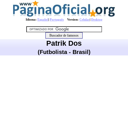
Idioma:
Español
|
Português
Version:
Celular
|
Desktop
Patrik Dos
(Futbolista - Brasil)