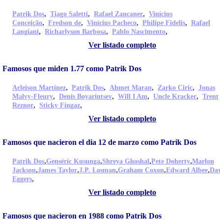
,
,
,
Patrik Dos
Tiago Saletti
Rafael Zancaner
Vinícius
,
,
,
,
Conceição
Fredson de
Vinícius Pacheco
Philipe Fidelis
Rafael
,
,
,
Langiani
Richarlyson Barbosa
Pablo Nascimento
Ver listado completo
Famosos que miden 1.77 como Patrik Dos
,
,
,
,
Arleison Martínez
Patrik Dos
Ahmet Maran
Zarko Ciric
Jonas
,
,
,
,
Malvy-Fleury
Denis Boyarintsev
Will I Am
Uncle Kracker
Trent
,
,
Reznor
Sticky Fingaz
Ver listado completo
Famosos que nacieron el dia 12 de marzo como Patrik Dos
,
,
,
,
Patrik Dos
Genséric Kusunga
Shreya Ghoshal
Pete Doherty
Marlon
,
,
,
,
,
Jackson
James Taylor
J.P. Losman
Graham Coxon
Edward Albee
Da
,
Eggers
Ver listado completo
Famosos que nacieron en 1988 como Patrik Dos