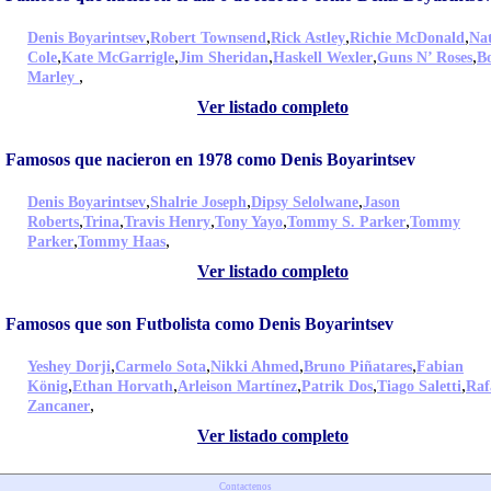
,
,
,
,
Denis Boyarintsev
Robert Townsend
Rick Astley
Richie McDonald
Nat
,
,
,
,
,
Cole
Kate McGarrigle
Jim Sheridan
Haskell Wexler
Guns N’ Roses
B
,
Marley
Ver listado completo
Famosos que nacieron en 1978 como Denis Boyarintsev
,
,
,
Denis Boyarintsev
Shalrie Joseph
Dipsy Selolwane
Jason
,
,
,
,
,
Roberts
Trina
Travis Henry
Tony Yayo
Tommy S. Parker
Tommy
,
,
Parker
Tommy Haas
Ver listado completo
Famosos que son Futbolista como Denis Boyarintsev
,
,
,
,
Yeshey Dorji
Carmelo Sota
Nikki Ahmed
Bruno Piñatares
Fabian
,
,
,
,
,
König
Ethan Horvath
Arleison Martínez
Patrik Dos
Tiago Saletti
Raf
,
Zancaner
Ver listado completo
Contactenos