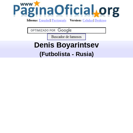
Idioma:
Español
|
Português
Version:
Celular
|
Desktop
Denis Boyarintsev
(Futbolista - Rusia)