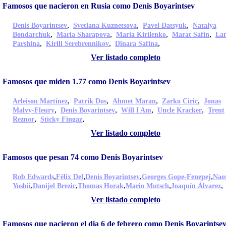
Famosos que nacieron en Rusia como Denis Boyarintsev
,
,
,
Denis Boyarintsev
Svetlana Kuznetsova
Pavel Datsyuk
Natalya
,
,
,
,
Bondarchuk
Maria Sharapova
Maria Kirilenko
Marat Safin
La
,
,
,
Parshina
Kirill Serebrennikov
Dinara Safina
Ver listado completo
Famosos que miden 1.77 como Denis Boyarintsev
,
,
,
,
Arleison Martínez
Patrik Dos
Ahmet Maran
Zarko Ciric
Jonas
,
,
,
,
Malvy-Fleury
Denis Boyarintsev
Will I Am
Uncle Kracker
Trent
,
,
Reznor
Sticky Fingaz
Ver listado completo
Famosos que pesan 74 como Denis Boyarintsev
,
,
,
,
Rob Edwards
Félix Del
Denis Boyarintsev
Georges Gope-Fenepej
Nao
,
,
,
,
,
Yoshii
Danijel Brezic
Thomas Horak
Mario Mutsch
Joaquín Álvarez
Ver listado completo
Famosos que nacieron el dia 6 de febrero como Denis Boyarintse