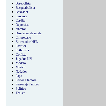
Basebolista
Basquetbolista
Boxeador
Cantante
Cerdita
Deportista
director
Diseñador de moda
Empresario
Entrenador NFL
Escritor
Futbolista
Golfista
Jugador NFL
Modelo
Musico
Nadador
Papa
Persona famosa
Personaje famoso
Politico
Tenista