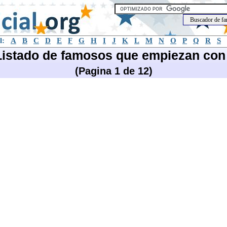
l:
A
B
C
D
E
F
G
H
I
J
K
L
M
N
O
P
Q
R
S
Listado de famosos que empiezan con 
(Pagina 1 de 12)