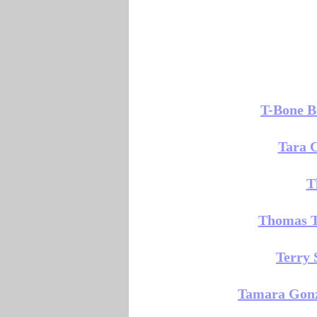
T-Bone B
Tara 
T
Thomas T
Terry 
Tamara Gonz