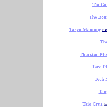
Tia Ca
The Bou
Taryn Manning
Es
Th
Thurston Mo
Tara Pl
Tech 
Tan
Taio Cruz
In