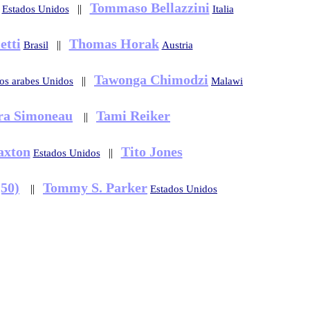
Tommaso Bellazzini
||
Estados Unidos
Italia
etti
Thomas Horak
||
Brasil
Austria
Tawonga Chimodzi
||
os arabes Unidos
Malawi
ra Simoneau
Tami Reiker
||
axton
Tito Jones
||
Estados Unidos
(50)
Tommy S. Parker
||
Estados Unidos