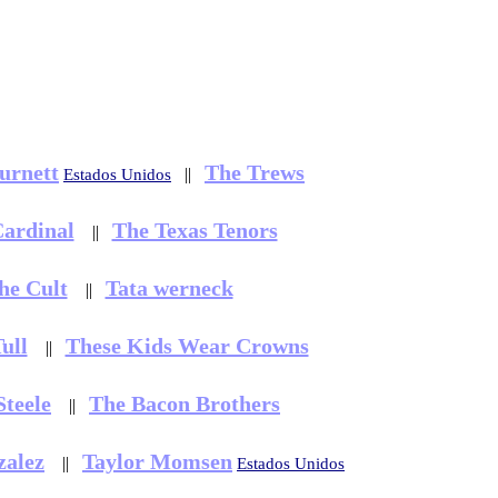
urnett
The Trews
||
Estados Unidos
Cardinal
The Texas Tenors
||
he Cult
Tata werneck
||
ull
These Kids Wear Crowns
||
Steele
The Bacon Brothers
||
alez
Taylor Momsen
||
Estados Unidos