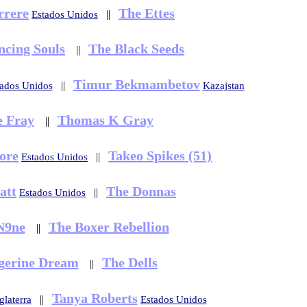
rrere
The Ettes
||
Estados Unidos
ncing Souls
The Black Seeds
||
Timur Bekmambetov
||
tados Unidos
Kazajstan
e Fray
Thomas K Gray
||
ore
Takeo Spikes (51)
||
Estados Unidos
att
The Donnas
||
Estados Unidos
N9ne
The Boxer Rebellion
||
gerine Dream
The Dells
||
Tanya Roberts
||
glaterra
Estados Unidos