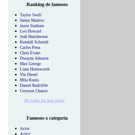
Ranking de famosos
Taylor Swift
James Maslow
Jason Statham
Leo Howard
Josh Hutcherson
Kendall Schmidt
Carlos Pena
Chris Evans
Dwayne Johnson
Max George
Liam Hemsworth
Vin Diesel
Mila Kunis
Daniel Radcliffe
Greyson Chance
Ver todos los mas vistos
Famosos x categoria
Actor
Actriz