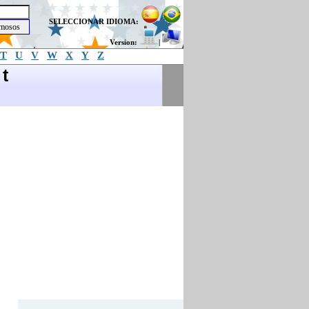
SELECCIONAR IDIOMA:
Version:
|
T
U
V
W
X
Y
Z
t