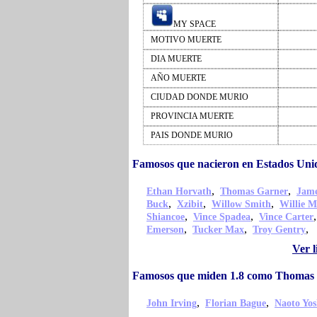
MY SPACE
MOTIVO MUERTE
DIA MUERTE
AÑO MUERTE
CIUDAD DONDE MURIO
PROVINCIA MUERTE
PAIS DONDE MURIO
Famosos que nacieron en Estados Un
,
,
Ethan Horvath
Thomas Garner
Jame
,
,
,
Buck
Xzibit
Willow Smith
Willie M
,
,
Shiancoe
Vince Spadea
Vince Carter
,
,
,
Emerson
Tucker Max
Troy Gentry
Ver 
Famosos que miden 1.8 como Thomas
,
,
John Irving
Florian Bague
Naoto Yos