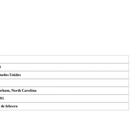
8
tados Unidos
rham, North Carolina
91
 de febrero