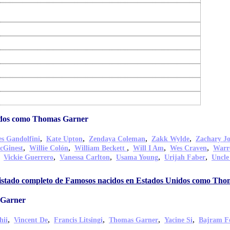
idos como Thomas Garner
,
,
,
,
s Gandolfini
Kate Upton
Zendaya Coleman
Zakk Wylde
Zachary J
,
,
,
,
,
cGinest
Willie Colón
William Beckett
Will I Am
Wes Craven
Warr
,
,
,
,
,
Vickie Guerrero
Vanessa Carlton
Usama Young
Urijah Faber
Uncle
listado completo de Famosos nacidos en Estados Unidos como Th
 Garner
,
,
,
,
,
hii
Vincent De
Francis Litsingi
Thomas Garner
Yacine Si
Bajram Fe