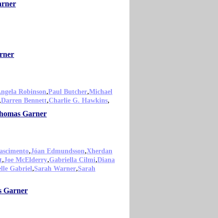
arner
rner
,
,
ngela Robinson
Paul Butcher
Michael
,
,
,
Darren Bennett
Charlie G. Hawkins
 Thomas Garner
,
,
ascimento
Jóan Edmundsson
Xherdan
,
,
,
t
Joe McElderry
Gabriella Cilmi
Diana
,
,
lle Gabriel
Sarah Warner
Sarah
s Garner