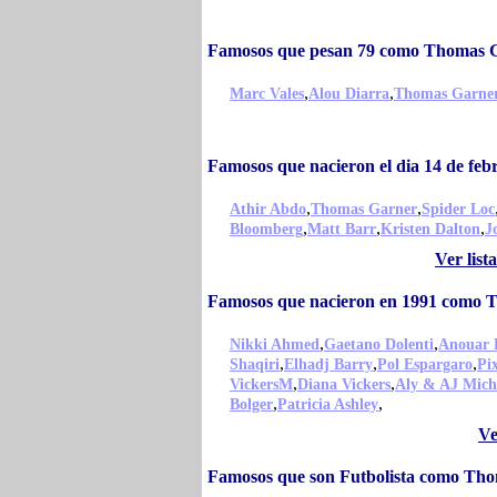
Famosos que pesan 79 como Thomas 
,
,
Marc Vales
Alou Diarra
Thomas Garne
Famosos que nacieron el dia 14 de f
,
,
Athir Abdo
Thomas Garner
Spider Loc
,
,
,
Bloomberg
Matt Barr
Kristen Dalton
J
Ver lis
Famosos que nacieron en 1991 como 
,
,
Nikki Ahmed
Gaetano Dolenti
Anouar 
,
,
,
Shaqiri
Elhadj Barry
Pol Espargaro
Pix
,
,
VickersM
Diana Vickers
Aly & AJ Mich
,
,
Bolger
Patricia Ashley
Ve
Famosos que son Futbolista como Th