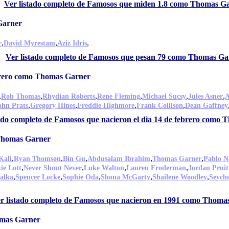
Ver listado completo de Famosos que miden 1.8 como Thomas G
Garner
,
,
,
r
David Myrestam
Aziz Idris
Ver listado completo de Famosos que pesan 79 como Thomas Ga
ebrero como Thomas Garner
,
,
,
,
,
,
Rob Thomas
Rhydian Roberts
Rene Fleming
Michael Sucsy
Jules Asner
A
,
,
,
,
ohn Prats
Gregory Hines
Freddie Highmore
Frank Collison
Dean Gaffney
tado completo de Famosos que nacieron el dia 14 de febrero como
Thomas Garner
,
,
,
,
,
Kali
Ryan Thomson
Bin Gu
Abdusalam Ibrahim
Thomas Garner
Pablo N
,
,
,
,
ie Lott
Never Shout Never
Luke Walton
Lauren Froderman
Jordan Pruit
,
,
,
,
,
alka
Spencer Locke
Sophie Oda
Shona McGarty
Shailene Woodley
Seyche
r listado completo de Famosos que nacieron en 1991 como Thoma
omas Garner