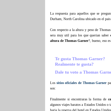
La respuesta para aquellos que se pregu
Durham, North Carolina ubicado en el pai
Con respecto a la altura y peso de Thomas
sera muy util para los que querian saber
altura de Thomas Garner
?, bueno, eso es
Te gusta Thomas Garner?
Realmente te gusta?
Dale tu voto a Thomas Garn
Los
sitios oficiales de Thomas Garner
par
son:
Finalmente si encontraras la forma de
c
algunos viajes baratos a Estados Unidos o
haria la reserva del hotel en Estados Unido