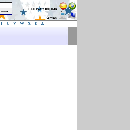
SELECCIONAR IDIOMA:
Version:
|
T
U
V
W
X
Y
Z