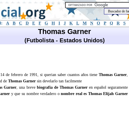
l:
A
B
C
D
E
F
G
H
I
J
K
L
M
N
O
P
Q
R
S
Thomas Garner
(Futbolista - Estados Unidos)
 14 de febrero de 1991, si querian saber cuantos años tiene
Thomas Garner
,
ad de
Thomas Garner
sin develarlo tan facilmente
s Garner
, una breve
biografia de Thomas Garner
en español seguramente
arner
y que su nombre verdadero o
nombre real es Thomas Elijah Garner