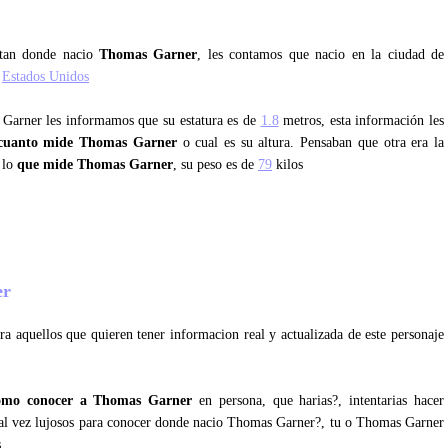
ntan donde nacio
Thomas Garner
, les contamos que nacio en la ciudad de
s
Estados Unidos
 Garner les informamos que su estatura es de
1.8
metros, esta información les
cuanto mide Thomas Garner
o cual es su altura. Pensaban que otra era la
 lo
que mide Thomas Garner
, su peso es de
79
kilos
er
a aquellos que quieren tener informacion real y actualizada de este personaje
omo conocer a Thomas Garner
en persona, que harias?, intentarias hacer
 tal vez lujosos para conocer donde nacio Thomas Garner?, tu o Thomas Garner
s