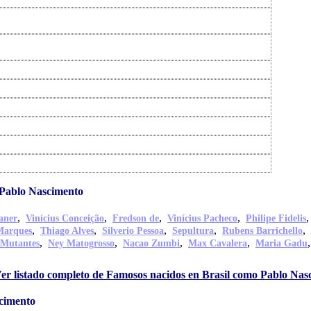
 Pablo Nascimento
,
,
,
,
aner
Vinícius Conceição
Fredson de
Vinícius Pacheco
Philipe Fidelis
,
,
,
,
,
Marques
Thiago Alves
Silverio Pessoa
Sepultura
Rubens Barrichello
,
,
,
,
 Mutantes
Ney Matogrosso
Nacao Zumbi
Max Cavalera
Maria Gadu
er listado completo de Famosos nacidos en Brasil como Pablo Nas
cimento