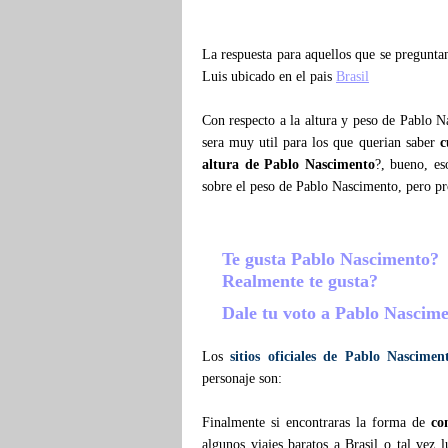
La respuesta para aquellos que se pregunt
Luis ubicado en el pais
Brasil
Con respecto a la altura y peso de Pablo 
sera muy util para los que querian saber
c
altura de Pablo Nascimento
?, bueno, es
sobre el peso de Pablo Nascimento, pero p
Te gusta Pablo Nascimento?
Realmente te gusta?
Dale tu voto a Pablo Nascim
Los
sitios oficiales de Pablo Nascimen
personaje son:
Finalmente si encontraras la forma de
co
algunos viajes baratos a Brasil o tal vez