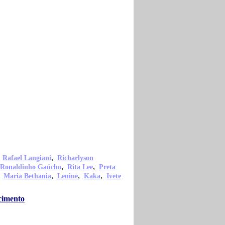
,
,
Rafael Langiani
Richarlyson
,
,
Ronaldinho Gaúcho
Rita Lee
Preta
,
,
,
,
Maria Bethania
Lenine
Kaka
Ivete
cimento