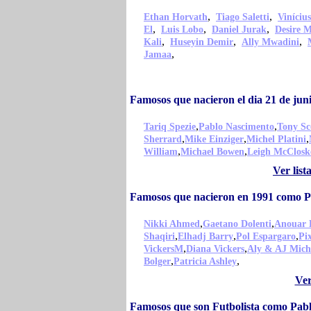
,
,
Ethan Horvath
Tiago Saletti
Viníciu
,
,
,
El
Luis Lobo
Daniel Jurak
Desire 
,
,
,
Kali
Huseyin Demir
Ally Mwadini
,
Jamaa
Famosos que nacieron el dia 21 de ju
,
,
Tariq Spezie
Pablo Nascimento
Tony Sc
,
,
,
Sherrard
Mike Einziger
Michel Platini
,
,
William
Michael Bowen
Leigh McClosk
Ver lis
Famosos que nacieron en 1991 como 
,
,
Nikki Ahmed
Gaetano Dolenti
Anouar 
,
,
,
Shaqiri
Elhadj Barry
Pol Espargaro
Pix
,
,
VickersM
Diana Vickers
Aly & AJ Mich
,
,
Bolger
Patricia Ashley
Ver
Famosos que son Futbolista como Pab