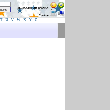
SELECCIONAR IDIOMA:
Version:
|
T
U
V
W
X
Y
Z