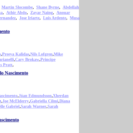
,
,
,
Martin Slocombe
Shane Byrne
Abdellah
,
,
,
na
Athir Abdo
Zayar Naing
Anouar
,
,
,
ernandez
Jose Iriarte
Luis Ardente
Musa
mento
,
,
,
s
Preeya Kalidas
Nils Lofgren
Mike
,
,
rianelli
Cary Brokaw
Principe
,
s Pratt
blo Nascimento
,
,
ascimento
Jóan Edmundsson
Xherdan
,
,
,
t
Joe McElderry
Gabriella Cilmi
Diana
,
,
lle Gabriel
Sarah Warner
Sarah
ascimento