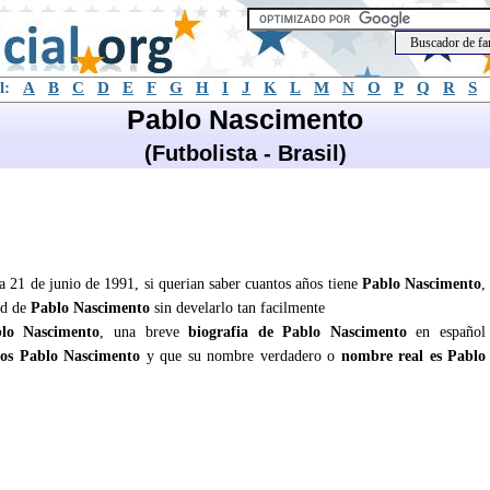
l:
A
B
C
D
E
F
G
H
I
J
K
L
M
N
O
P
Q
R
S
Pablo Nascimento
(Futbolista - Brasil)
a 21 de junio de 1991, si querian saber cuantos años tiene
Pablo Nascimento
,
ad de
Pablo Nascimento
sin develarlo tan facilmente
lo Nascimento
, una breve
biografia de Pablo Nascimento
en español
os Pablo Nascimento
y que su nombre verdadero o
nombre real es Pablo