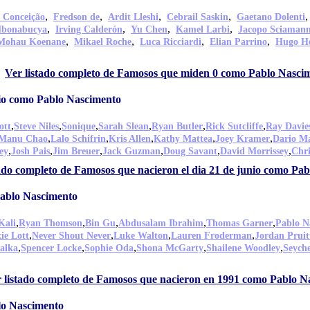
,
,
,
,
s Conceição
Fredson de
Ardit Lleshi
Cebrail Saskin
Gaetano Dolenti
,
,
,
,
Mbonabucya
Irving Calderón
Yu Chen
Kamel Larbi
Jacopo Sciaman
,
,
,
,
Mohau Koenane
Mikael Roche
Luca Ricciardi
Elian Parrino
Hugo H
Ver listado completo de Famosos que miden 0 como Pablo Nasci
nio como Pablo Nascimento
,
,
,
,
,
,
ott
Steve Niles
Sonique
Sarah Slean
Ryan Butler
Rick Sutcliffe
Ray Davie
,
,
,
,
,
Manu Chao
Lalo Schifrin
Kris Allen
Kathy Mattea
Joey Kramer
Dario Ma
,
,
,
,
,
,
ey
Josh Pais
Jim Breuer
Jack Guzman
Doug Savant
David Morrissey
Chri
tado completo de Famosos que nacieron el dia 21 de junio como Pa
Pablo Nascimento
,
,
,
,
,
Kali
Ryan Thomson
Bin Gu
Abdusalam Ibrahim
Thomas Garner
Pablo N
,
,
,
,
ie Lott
Never Shout Never
Luke Walton
Lauren Froderman
Jordan Pruit
,
,
,
,
,
alka
Spencer Locke
Sophie Oda
Shona McGarty
Shailene Woodley
Seyche
 listado completo de Famosos que nacieron en 1991 como Pablo N
lo Nascimento