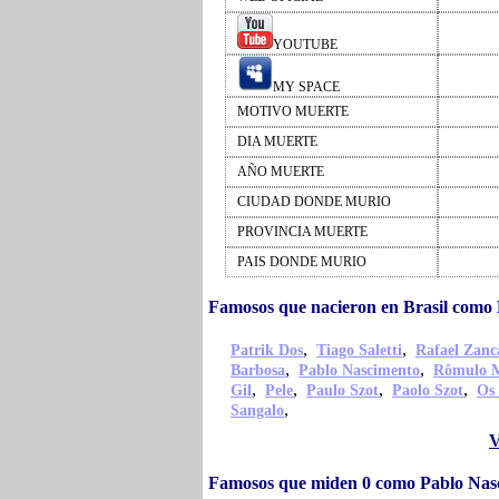
YOUTUBE
MY SPACE
MOTIVO MUERTE
DIA MUERTE
AÑO MUERTE
CIUDAD DONDE MURIO
PROVINCIA MUERTE
PAIS DONDE MURIO
Famosos que nacieron en Brasil como
,
,
Patrik Dos
Tiago Saletti
Rafael Zanc
,
,
Barbosa
Pablo Nascimento
Rômulo 
,
,
,
,
Gil
Pele
Paulo Szot
Paolo Szot
Os
,
Sangalo
V
Famosos que miden 0 como Pablo Nas