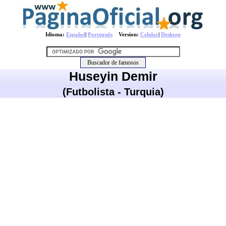
Idioma:
Español
|
Português
Version:
Celular
|
Desktop
Huseyin Demir
(Futbolista - Turquia)