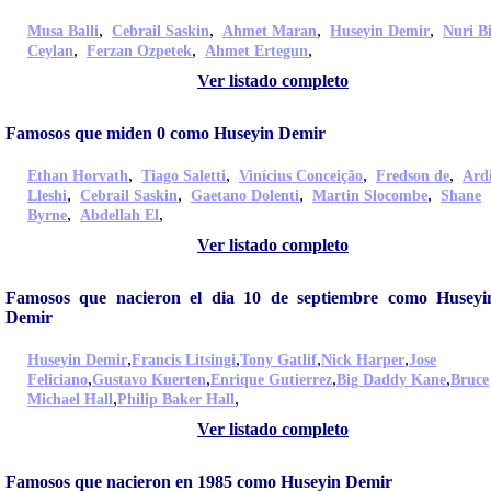
,
,
,
,
Musa Balli
Cebrail Saskin
Ahmet Maran
Huseyin Demir
Nuri Bi
,
,
,
Ceylan
Ferzan Ozpetek
Ahmet Ertegun
Ver listado completo
Famosos que miden 0 como Huseyin Demir
,
,
,
,
Ethan Horvath
Tiago Saletti
Vinícius Conceição
Fredson de
Ard
,
,
,
,
Lleshi
Cebrail Saskin
Gaetano Dolenti
Martin Slocombe
Shane
,
,
Byrne
Abdellah El
Ver listado completo
Famosos que nacieron el dia 10 de septiembre como Huseyi
Demir
,
,
,
,
Huseyin Demir
Francis Litsingi
Tony Gatlif
Nick Harper
Jose
,
,
,
,
Feliciano
Gustavo Kuerten
Enrique Gutierrez
Big Daddy Kane
Bruce
,
,
Michael Hall
Philip Baker Hall
Ver listado completo
Famosos que nacieron en 1985 como Huseyin Demir