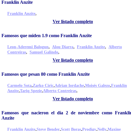
Franklin Anzite
,
Franklin Anzite
Ver listado completo
Famosos que miden 1.9 como Franklin Anzite
,
,
,
Leon-Aderemi Balogun
Alou Diarra
Franklin Anzite
Alberto
,
,
Contreiras
Samuel Galindo
Ver listado completo
Famosos que pesan 80 como Franklin Anzite
,
,
,
,
Carmelo Sota
Zarko Ciric
Adrian Iordache
Moisés Galezo
Franklin
,
,
,
Anzite
Tariq Spezie
Alberto Contreiras
Ver listado completo
Famosos que nacieron el dia 2 de noviembre como Frankli
Anzite
,
,
,
,
,
Franklin Anzite
Steve Bender
Scott Boras
Prodigy
Nelly
Maxine