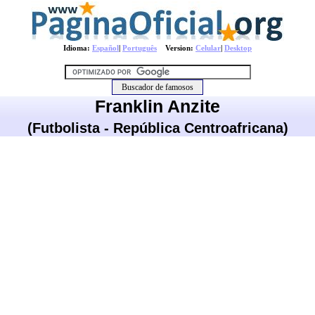
Idioma:
Español
|
Português
Version:
Celular
|
Desktop
Franklin Anzite
(Futbolista - República Centroafricana)