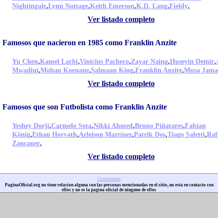
,
,
,
,
,
Nightingale
Lynn Nottage
Keith Emerson
K.D. Lang
Fieldy
Ver listado completo
Famosos que nacieron en 1985 como Franklin Anzite
,
,
,
,
,
Yu Chen
Kamel Larbi
Vinícius Pacheco
Zayar Naing
Huseyin Demir
,
,
,
,
Mwadini
Mohau Koenane
Salmaan King
Franklin Anzite
Musa Jama
Ver listado completo
Famosos que son Futbolista como Franklin Anzite
,
,
,
,
Yeshey Dorji
Carmelo Sota
Nikki Ahmed
Bruno Piñatares
Fabian
,
,
,
,
,
König
Ethan Horvath
Arleison Martínez
Patrik Dos
Tiago Saletti
Raf
,
Zancaner
Ver listado completo
Contactenos
PaginaOficial.org no tiene relacion alguna con las personas mencionadas en el sitio, no esta en contacto con
ellos y no es la pagina oficial de ninguno de ellos