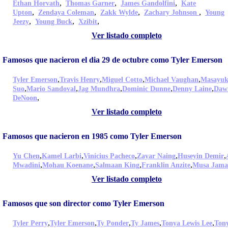
,
,
,
Ethan Horvath
Thomas Garner
James Gandolfini
Kate
,
,
,
,
Upton
Zendaya Coleman
Zakk Wylde
Zachary Johnson
Young
,
,
,
Jeezy
Young Buck
Xzibit
Ver listado completo
Famosos que nacieron el dia 29 de octubre como Tyler Emerson
,
,
,
,
Tyler Emerson
Travis Henry
Miguel Cotto
Michael Vaughan
Masayuk
,
,
,
,
,
Suo
Mario Sandoval
Jag Mundhra
Dominic Dunne
Denny Laine
Daw
,
DeNoon
Ver listado completo
Famosos que nacieron en 1985 como Tyler Emerson
,
,
,
,
,
Yu Chen
Kamel Larbi
Vinícius Pacheco
Zayar Naing
Huseyin Demir
,
,
,
,
Mwadini
Mohau Koenane
Salmaan King
Franklin Anzite
Musa Jama
Ver listado completo
Famosos que son director como Tyler Emerson
,
,
,
,
,
Tyler Perry
Tyler Emerson
Ty Ponder
Ty James
Tonya Lewis Lee
Ton