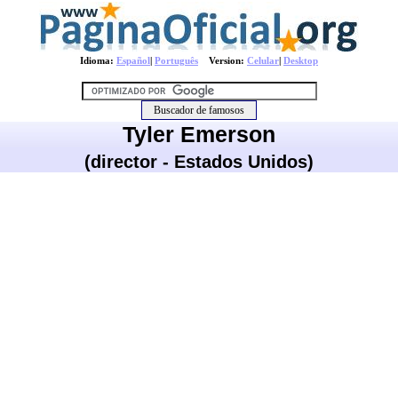
Idioma:
Español
|
Português
Version:
Celular
|
Desktop
Tyler Emerson
(director - Estados Unidos)