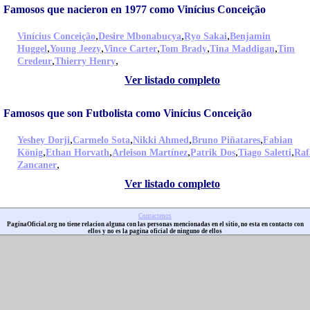
Famosos que nacieron en 1977 como Vinícius Conceição
,
,
,
Vinícius Conceição
Desire Mbonabucya
Ryo Sakai
Benjamin
,
,
,
,
,
Huggel
Young Jeezy
Vince Carter
Tom Brady
Tina Maddigan
Tim
,
,
Credeur
Thierry Henry
Ver listado completo
Famosos que son Futbolista como Vinícius Conceição
,
,
,
,
Yeshey Dorji
Carmelo Sota
Nikki Ahmed
Bruno Piñatares
Fabian
,
,
,
,
,
König
Ethan Horvath
Arleison Martínez
Patrik Dos
Tiago Saletti
Raf
,
Zancaner
Ver listado completo
Contactenos
PaginaOficial.org no tiene relacion alguna con las personas mencionadas en el sitio, no esta en contacto con
ellos y no es la pagina oficial de ninguno de ellos