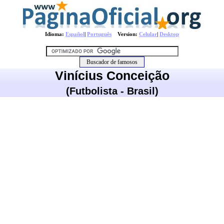
Idioma:
Español
|
Português
Version:
Celular
|
Desktop
Vinícius Conceição
(Futbolista - Brasil)