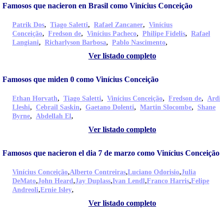
Famosos que nacieron en Brasil como Vinícius Conceição
,
,
,
Patrik Dos
Tiago Saletti
Rafael Zancaner
Vinícius
,
,
,
,
Conceição
Fredson de
Vinícius Pacheco
Philipe Fidelis
Rafael
,
,
,
Langiani
Richarlyson Barbosa
Pablo Nascimento
Ver listado completo
Famosos que miden 0 como Vinícius Conceição
,
,
,
,
Ethan Horvath
Tiago Saletti
Vinícius Conceição
Fredson de
Ard
,
,
,
,
Lleshi
Cebrail Saskin
Gaetano Dolenti
Martin Slocombe
Shane
,
,
Byrne
Abdellah El
Ver listado completo
Famosos que nacieron el dia 7 de marzo como Vinícius Conceição
,
,
,
Vinícius Conceição
Alberto Contreiras
Luciano Odorisio
Julia
,
,
,
,
,
DeMato
John Heard
Jay Duplass
Ivan Lendl
Franco Harris
Felipe
,
,
Andreoli
Ernie Isley
Ver listado completo