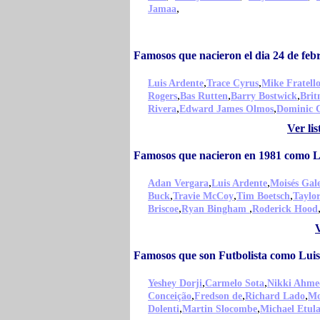
,
Jamaa
Famosos que nacieron el dia 24 de fe
,
,
Luis Ardente
Trace Cyrus
Mike Fratell
,
,
,
Rogers
Bas Rutten
Barry Bostwick
Brit
,
,
Rivera
Edward James Olmos
Dominic 
Ver li
Famosos que nacieron en 1981 como L
,
,
Adan Vergara
Luis Ardente
Moisés Gal
,
,
,
Buck
Travie McCoy
Tim Boetsch
Taylo
,
,
Briscoe
Ryan Bingham
Roderick Hood
Famosos que son Futbolista como Lui
,
,
Yeshey Dorji
Carmelo Sota
Nikki Ahme
,
,
,
Conceição
Fredson de
Richard Lado
Mo
,
,
Dolenti
Martin Slocombe
Michael Etul