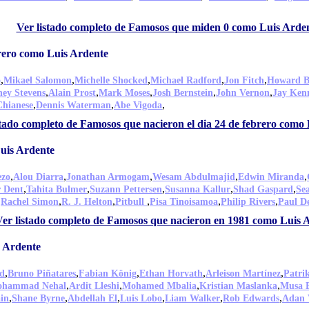
Ver listado completo de Famosos que miden 0 como Luis Arde
brero como Luis Ardente
,
,
,
,
,
o
Mikael Salomon
Michelle Shocked
Michael Radford
Jon Fitch
Howard 
,
,
,
,
,
ney Stevens
Alain Prost
Mark Moses
Josh Bernstein
John Vernon
Jay Ken
,
,
,
Chianese
Dennis Waterman
Abe Vigoda
stado completo de Famosos que nacieron el dia 24 de febrero como
uis Ardente
,
,
,
,
,
ezo
Alou Diarra
Jonathan Armogam
Wesam Abdulmajid
Edwin Miranda
,
,
,
,
,
r Dent
Tahita Bulmer
Suzann Pettersen
Susanna Kallur
Shad Gaspard
Se
,
,
,
,
,
,
Rachel Simon
R. J. Helton
Pitbull
Pisa Tinoisamoa
Philip Rivers
Paul De
Ver listado completo de Famosos que nacieron en 1981 como Luis 
s Ardente
,
,
,
,
,
d
Bruno Piñatares
Fabian König
Ethan Horvath
Arleison Martínez
Patri
,
,
,
,
hammad Nehal
Ardit Lleshi
Mohamed Mbalia
Kristian Maslanka
Musa B
,
,
,
,
,
,
ain
Shane Byrne
Abdellah El
Luis Lobo
Liam Walker
Rob Edwards
Adan 