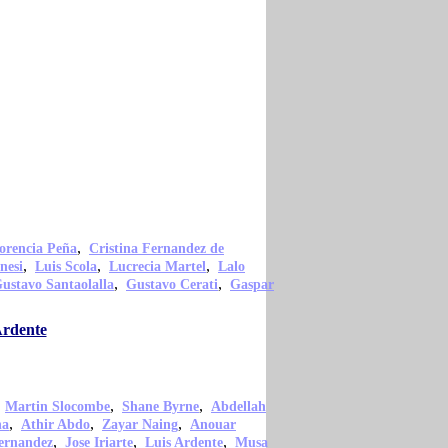
,
orencia Peña
Cristina Fernandez de
,
,
,
nesi
Luis Scola
Lucrecia Martel
Lalo
,
,
ustavo Santaolalla
Gustavo Cerati
Gaspar
Ardente
,
,
,
Martin Slocombe
Shane Byrne
Abdellah
,
,
,
na
Athir Abdo
Zayar Naing
Anouar
,
,
,
ernandez
Jose Iriarte
Luis Ardente
Musa