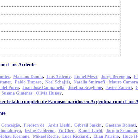
omo Luis Ardente
,
,
,
,
,
andez
Mariano Donda
Luis Ardente
Lionel Messi
Jorge Bergoglio
Fl
,
,
,
,
ntaner
Pablo Trapero
Noel Schajris
Natalia Smirnoff
Mauro Camora
,
,
,
,
 del Potro
Juan Jose Campanella
Josefina Scaglione
Javier Zanetti
G
,
,
,
Susana Gimenez
Olivia Hussey
Ver listado completo de Famosos nacidos en Argentina como Luis 
nte
,
,
,
,
s Conceição
Fredson de
Ardit Lleshi
Cebrail Saskin
Gaetano Dolenti
,
,
,
,
Mbonabucya
Irving Calderón
Yu Chen
Kamel Larbi
Jacopo Sciaman
,
,
,
,
Mohau Koenane
Mikael Roche
Luca Ricciardi
Elian Parrino
Hugo H