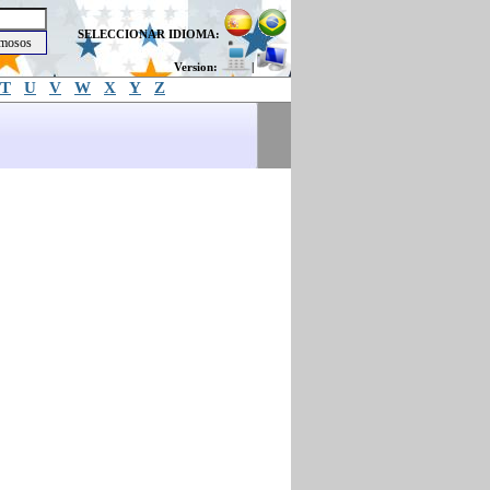
SELECCIONAR IDIOMA:
Version:
|
T
U
V
W
X
Y
Z