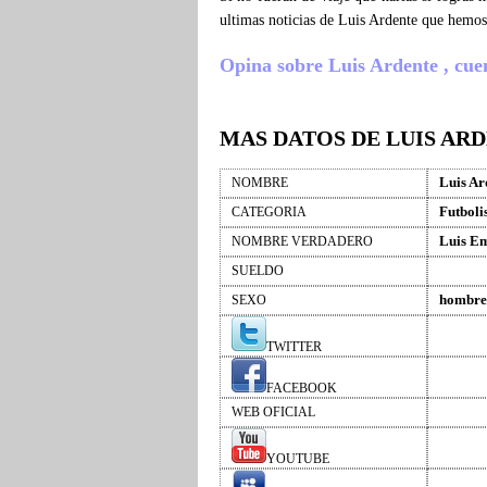
ultimas noticias de Luis Ardente que hemos
Opina sobre Luis Ardente , cuent
MAS DATOS DE LUIS AR
Luis Ar
NOMBRE
Futboli
CATEGORIA
Luis E
NOMBRE VERDADERO
SUELDO
hombre
SEXO
TWITTER
FACEBOOK
WEB OFICIAL
YOUTUBE