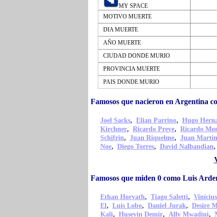
MY SPACE
MOTIVO MUERTE
DIA MUERTE
AÑO MUERTE
CIUDAD DONDE MURIO
PROVINCIA MUERTE
PAIS DONDE MURIO
Famosos que nacieron en Argentina c
,
,
Joel Sacks
Elian Parrino
Hugo Hern
,
,
Kirchner
Ricardo Preve
Ricardo Mo
,
,
Schifrin
Juan Riquelme
Juan Martin
,
,
Noe
Diego Torres
David Nalbandian
Famosos que miden 0 como Luis Arde
,
,
Ethan Horvath
Tiago Saletti
Viníciu
,
,
,
El
Luis Lobo
Daniel Jurak
Desire 
,
,
,
Kali
Huseyin Demir
Ally Mwadini