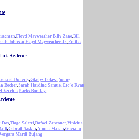
nte
,
,
,
Bragman
Floyd Mayweather
Billy Zane
Bill
,
,
neth Johnson
Floyd Mayweather Jr.
Emilio
 Luis Ardente
,
,
Gerard Doherty
Gladys Bokese
Young
,
,
,
an Becker
Sarah Harding
Samuel Eto’o
Ryan
,
,
l Vecchio
Parks Bonifay
Ardente
,
,
,
k Dos
Tiago Saletti
Rafael Zancaner
Vinícius
,
,
,
alli
Cebrail Saskin
Ahmet Maran
Gaetano
,
,
Vergara
Mardi Bujang