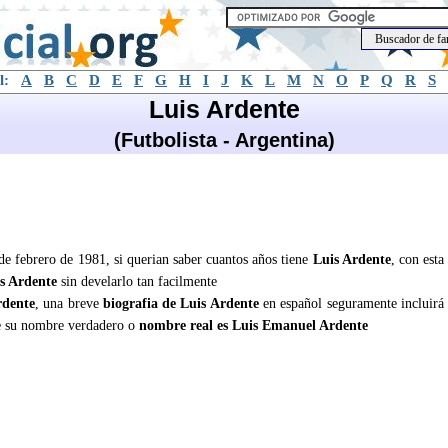
l:
A
B
C
D
E
F
G
H
I
J
K
L
M
N
O
P
Q
R
S
Luis Ardente
(Futbolista - Argentina)
 de febrero de 1981, si querian saber cuantos años tiene
Luis Ardente
, con esta
s Ardente
sin develarlo tan facilmente
rdente
, una breve
biografia de Luis Ardente
en español seguramente incluirá
 su nombre verdadero o
nombre real es Luis Emanuel Ardente