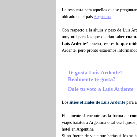
La respuesta para aquellos que se pregunt
ubicado en el pais
Argentina
Con respecto a la altura y peso de Luis Ar
muy util para los que querian saber
cuant
Luis Ardente
?, bueno, eso es lo
que mid
Ardente, pero pronto estaremos informand
Te gusta Luis Ardente?
Realmente te gusta?
Dale tu voto a Luis Ardente
Los
sitios oficiales de Luis Ardente
para a
Finalmente si encontraras la forma de
com
viajes baratos a Argentina o tal vez lujoso
hotel en Argentina
Si no fueran de viaje que harias si logras