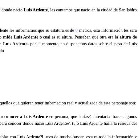
an donde nacio
Luis Ardente
, les contamos que nacio en la ciudad de San Isidro
dente les informamos que su estatura es de
0
metros, esta información les sera
o mide Luis Ardente
o cual es su altura. Pensaban que otra era la
altura de
e Luis Ardente
, por el momento no disponemos datos sobre el peso de Luis
olo
quellos que quieren tener informacion real y actualizada de este personaje son:
o conocer a Luis Ardente
en persona, que harias?, intentarias hacer algunos
s para conocer donde nacio Luis Ardente?, tu o Luis Ardente haria la reserva del
 hablar con Luis Ardente?Luego de mucho buscar, esta es toda la información y