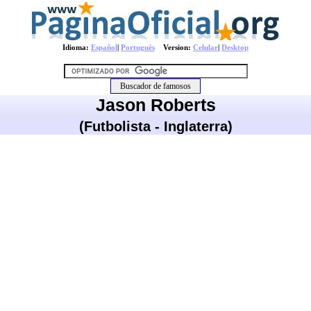
Idioma:
Español
|
Português
Version:
Celular
|
Desktop
Jason Roberts
(Futbolista - Inglaterra)