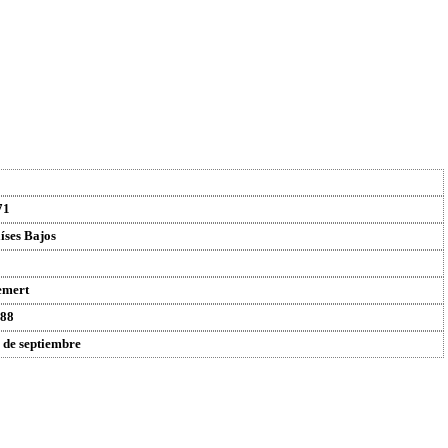
71
íses Bajos
emert
88
 de septiembre