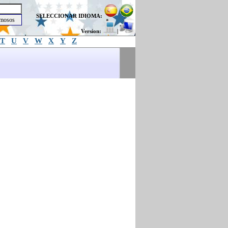
SELECCIONAR IDIOMA:
Version:
|
T
U
V
W
X
Y
Z