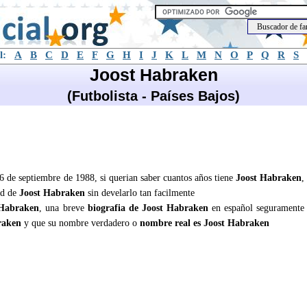
l:
A
B
C
D
E
F
G
H
I
J
K
L
M
N
O
P
Q
R
S
Joost Habraken
(Futbolista - Países Bajos)
16 de septiembre de 1988, si querian saber cuantos años tiene
Joost Habraken
,
ad de
Joost Habraken
sin develarlo tan facilmente
 Habraken
, una breve
biografia de Joost Habraken
en español seguramente
raken
y que su nombre verdadero o
nombre real es Joost Habraken