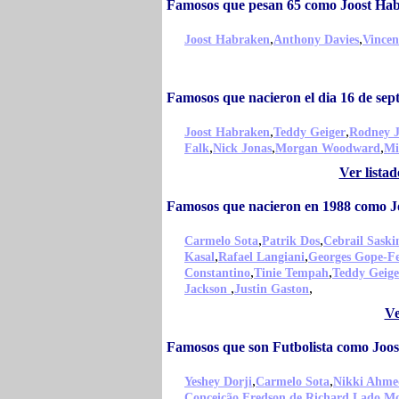
Famosos que pesan 65 como Joost Ha
,
,
Joost Habraken
Anthony Davies
Vincen
Famosos que nacieron el dia 16 de se
,
,
Joost Habraken
Teddy Geiger
Rodney J
,
,
,
Falk
Nick Jonas
Morgan Woodward
Mi
Ver lista
Famosos que nacieron en 1988 como 
,
,
Carmelo Sota
Patrik Dos
Cebrail Saski
,
,
Kasal
Rafael Langiani
Georges Gope-F
,
,
Constantino
Tinie Tempah
Teddy Geige
,
,
Jackson
Justin Gaston
Ve
Famosos que son Futbolista como Joo
,
,
Yeshey Dorji
Carmelo Sota
Nikki Ahme
,
,
,
Conceição
Fredson de
Richard Lado
Mo