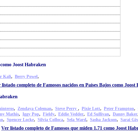
s como Joost Habraken
,
,
r Kali
Berry Powel
 listado completo de Famosos nacidos en Países Bajos como Joost
Habraken
,
,
,
,
,
interos
Zendaya Coleman
Steve Perry
Pixie Lott
Peter Frampton
,
,
,
,
,
ny Mathis
Iggy Pop
Fieldy
Eddie Vedder
Ed Sullivan
Danny Baker
,
,
,
,
,
an
Spencer Locke
Silvia Colloca
Sela Ward
Sasha Jackson
Sarai Gi
Ver listado completo de Famosos que miden 1.71 como Joost Hab