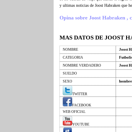
y ultimas noticias de Joost Habraken que h
Opina sobre Joost Habraken , cue
MAS DATOS DE JOOST 
Joost 
NOMBRE
Futboli
CATEGORIA
Joost 
NOMBRE VERDADERO
SUELDO
hombre
SEXO
TWITTER
FACEBOOK
WEB OFICIAL
YOUTUBE