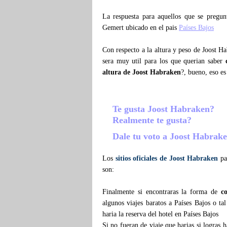
La respuesta para aquellos que se pregu
Gemert ubicado en el pais
Países Bajos
Con respecto a la altura y peso de Joost H
sera muy util para los que querian saber
altura de Joost Habraken
?, bueno, eso es
Te gusta Joost Habraken?
Realmente te gusta?
Dale tu voto a Joost Habrak
Los
sitios oficiales de Joost Habraken
par
son:
Finalmente si encontraras la forma de
c
algunos viajes baratos a Países Bajos o t
haria la reserva del hotel en Países Bajos
Si no fueran de viaje que harias si logras