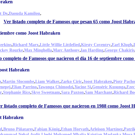
braken
,
,
t De
Daouda Kamilou
Ver listado completo de Famosos que pesan 65 como Joost Habr
ptiembre como Joost Habraken
,
,
,
,
,
erkins
Richard Marx
Little Willie Littlefied
Kirsty Coventry
Earl Klugh
,
,
,
,
ckey Rourke
Max Minghella
Marc Anthony
Ian Harding
George Chakiris
do completo de Famosos que nacieron el dia 16 de septiembre com
Joost Habraken
,
,
,
,
,
n
Martin Slocombe
Liam Walker
Zarko Ciric
Joost Habraken
Piotr Pacho
,
,
,
,
,
enepej
Elian Parrino
Tawonga Chimodzi
Yacine Si
Genséric Kusunga
Ezec
,
,
,
,
,
r
Stephanie Rice
Skye Sweetnam
Sara Paxton
Sam Marchant
Richard B
r listado completo de Famosos que nacieron en 1988 como Joost 
st Habraken
,
,
,
,
,
d
Bruno Piñatares
Fabian König
Ethan Horvath
Arleison Martínez
Patri
,
,
,
,
hammad Nehal
Ardit Lleshi
Mohamed Mbalia
Kristian Maslanka
Musa B