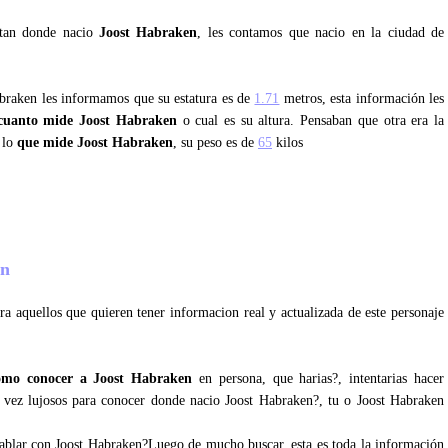
ntan donde nacio
Joost Habraken
, les contamos que nacio en la ciudad de
abraken les informamos que su estatura es de
1.71
metros, esta información les
cuanto mide Joost Habraken
o cual es su altura. Pensaban que otra era la
 lo
que mide Joost Habraken
, su peso es de
65
kilos
en
a aquellos que quieren tener informacion real y actualizada de este personaje
omo conocer a Joost Habraken
en persona, que harias?, intentarias hacer
al vez lujosos para conocer donde nacio Joost Habraken?, tu o Joost Habraken
 hablar con Joost Habraken?Luego de mucho buscar, esta es toda la información