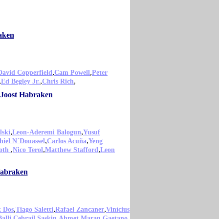
aken
,
,
David Copperfield
Cam Powell
Peter
,
,
,
Ed Begley Jr.
Chris Rich
o Joost Habraken
,
,
lski
Leon-Aderemi Balogun
Yusuf
,
,
hiel N´Douassel
Carlos Acuña
Yeng
,
,
,
ooth
Nico Terol
Matthew Stafford
Leon
Habraken
,
,
,
k Dos
Tiago Saletti
Rafael Zancaner
Vinícius
,
,
,
alli
Cebrail Saskin
Ahmet Maran
Gaetano