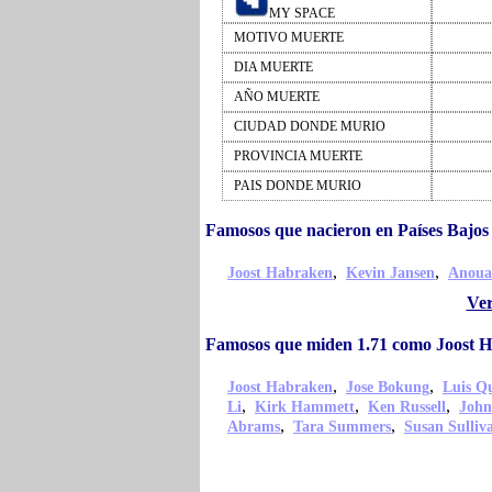
MY SPACE
MOTIVO MUERTE
DIA MUERTE
AÑO MUERTE
CIUDAD DONDE MURIO
PROVINCIA MUERTE
PAIS DONDE MURIO
Famosos que nacieron en Países Bajo
,
,
Joost Habraken
Kevin Jansen
Anoua
Ver
Famosos que miden 1.71 como Joost 
,
,
Joost Habraken
Jose Bokung
Luis Qu
,
,
,
Li
Kirk Hammett
Ken Russell
John
,
,
Abrams
Tara Summers
Susan Sulliv