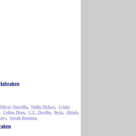
 Habraken
,
,
Oliver Neuville
Nellie Mckay
Lykke
,
,
,
,
Celine Dion
C.C. Deville
Beck
Abiola
,
,
vaty
Sarah Roemer
raken