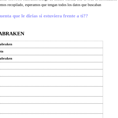
emos recopilado, esperamos que tengan todos los datos que buscaban
nta que le dirias si estuviera frente a ti??
HABRAKEN
Habraken
sta
Habraken