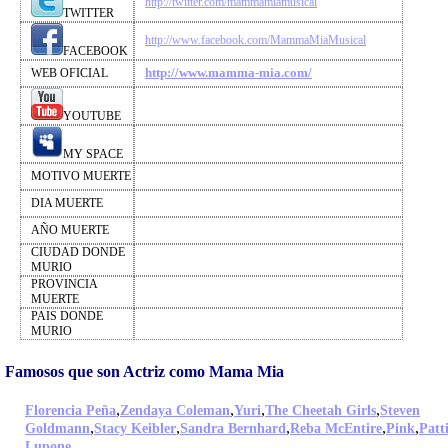
http://twitter.com/mammamiamusical
TWITTER
http://www.facebook.com/MammaMiaMusical
FACEBOOK
http://www.mamma-mia.com/
WEB OFICIAL
YOUTUBE
MY SPACE
MOTIVO MUERTE
DIA MUERTE
AÑO MUERTE
CIUDAD DONDE
MURIO
PROVINCIA
MUERTE
PAIS DONDE
MURIO
Famosos que son Actriz como Mama Mia
,
,
,
,
Florencia Peña
Zendaya Coleman
Yuri
The Cheetah Girls
Steven
,
,
,
,
,
Goldmann
Stacy Keibler
Sandra Bernhard
Reba McEntire
Pink
Patt
,
Lupone