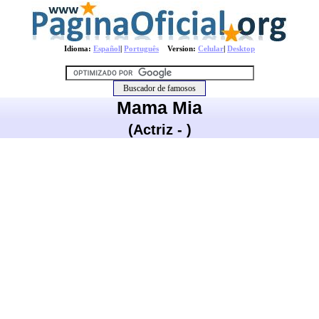
Idioma:
Español
|
Português
Version:
Celular
|
Desktop
Mama Mia
(Actriz - )