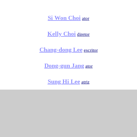
Si Won Choi
ator
Kelly Choi
diretor
Chang-dong Lee
escritor
Dong-gun Jang
ator
Sung Hi Lee
atriz