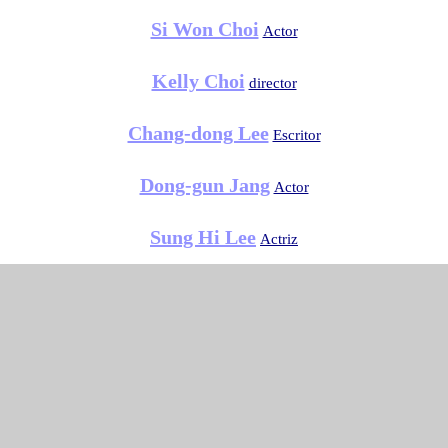
Si Won Choi
Actor
Kelly Choi
director
Chang-dong Lee
Escritor
Dong-gun Jang
Actor
Sung Hi Lee
Actriz