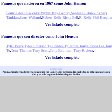
Famosos que nacieron en 1967 como John Henson
,
,
,
,
Benicio del Toro
Zakk Wylde
Troy Gentry
Sophie B. Hawkins
Serj
,
,
,
,
,
Tankian
Scott Weiland
Robert Kelly
Ricky Bell
R. Kelly
Phil Keogha
Ver listado completo
Famosos que son director como John Henson
,
,
,
,
,
Tyler Perry
Tyler Emerson
Ty Ponder
Ty James
Tonya Lewis Lee
Ton
,
,
,
,
,
To
Tony Thomas
Tony Scott
Tony Robinson
Tony Riviera
Ver listado completo
Contactenos
PaginaOficial.org no tiene relacion alguna con las personas mencionadas en el sitio, no esta en contacto con
ellos y no es la pagina oficial de ninguno de ellos