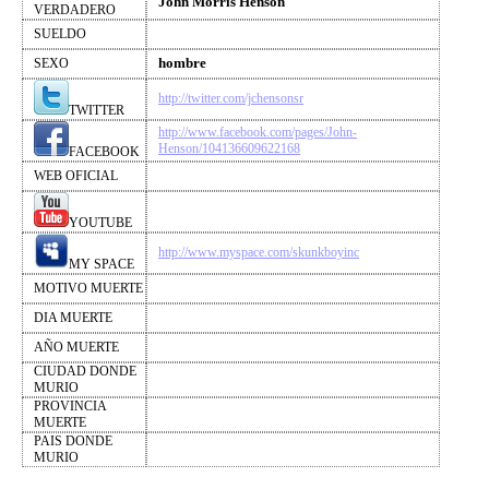
John Morris Henson
VERDADERO
SUELDO
hombre
SEXO
http://twitter.com/jchensonsr
TWITTER
http://www.facebook.com/pages/John-
Henson/104136609622168
FACEBOOK
WEB OFICIAL
YOUTUBE
http://www.myspace.com/skunkboyinc
MY SPACE
MOTIVO MUERTE
DIA MUERTE
AÑO MUERTE
CIUDAD DONDE
MURIO
PROVINCIA
MUERTE
PAIS DONDE
MURIO