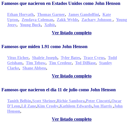
Famosos que nacieron en Estados Unidos como John Henson
,
,
,
Ethan Horvath
Thomas Garner
James Gandolfini
Kate
,
,
,
,
Upton
Zendaya Coleman
Zakk Wylde
Zachary Johnson
Young
,
,
,
Jeezy
Young Buck
Xzibit
Ver listado completo
Famosos que miden 1.91 como John Henson
,
,
,
,
Vitus Eicher
Shalrie Joseph
Tyler Bates
Trace Cyrus
Todd
,
,
,
,
Grisham
Tim Tebow
Tim Credeur
Ted DiBiase
Stanley
,
,
Clarke
Shane Abbess
Ver listado completo
Famosos que nacieron el dia 11 de julio como John Henson
,
,
,
,
Tanith Belbin
Scott Shriner
Richie Sambora
Peter Cincotti
Oscar
,
,
,
,
,
D’Leon
Lil Zane
Kim Crosby
Kathleen Edwards
Jon Harris
John
,
Henson
Ver listado completo