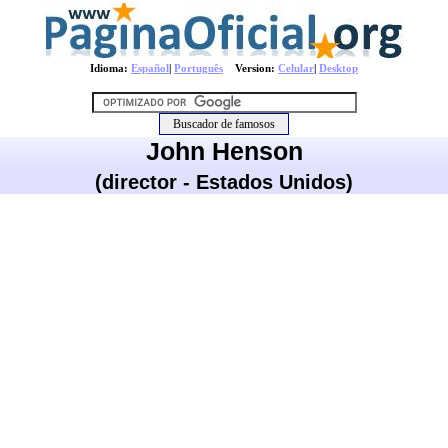
Idioma:
Español
|
Português
Version:
Celular
|
Desktop
John Henson
(director - Estados Unidos)