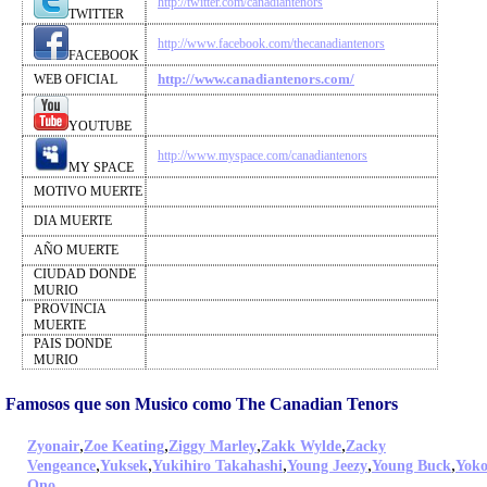
http://twitter.com/canadiantenors
TWITTER
http://www.facebook.com/thecanadiantenors
FACEBOOK
http://www.canadiantenors.com/
WEB OFICIAL
YOUTUBE
http://www.myspace.com/canadiantenors
MY SPACE
MOTIVO MUERTE
DIA MUERTE
AÑO MUERTE
CIUDAD DONDE
MURIO
PROVINCIA
MUERTE
PAIS DONDE
MURIO
Famosos que son Musico como The Canadian Tenors
,
,
,
,
Zyonair
Zoe Keating
Ziggy Marley
Zakk Wylde
Zacky
,
,
,
,
,
Vengeance
Yuksek
Yukihiro Takahashi
Young Jeezy
Young Buck
Yok
,
Ono