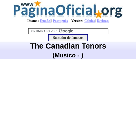
Idioma:
Español
|
Português
Version:
Celular
|
Desktop
The Canadian Tenors
(Musico - )