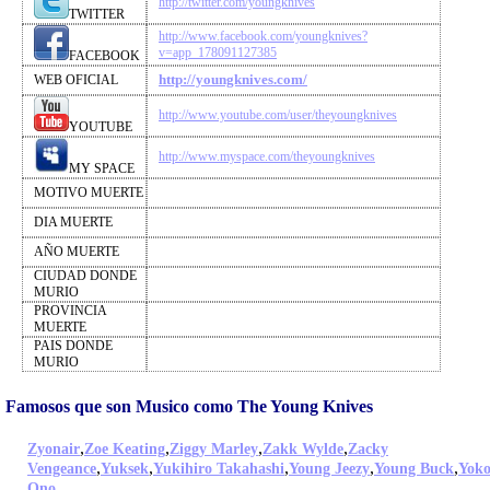
http://twitter.com/youngknives
TWITTER
http://www.facebook.com/youngknives?
v=app_178091127385
FACEBOOK
http://youngknives.com/
WEB OFICIAL
http://www.youtube.com/user/theyoungknives
YOUTUBE
http://www.myspace.com/theyoungknives
MY SPACE
MOTIVO MUERTE
DIA MUERTE
AÑO MUERTE
CIUDAD DONDE
MURIO
PROVINCIA
MUERTE
PAIS DONDE
MURIO
Famosos que son Musico como The Young Knives
,
,
,
,
Zyonair
Zoe Keating
Ziggy Marley
Zakk Wylde
Zacky
,
,
,
,
,
Vengeance
Yuksek
Yukihiro Takahashi
Young Jeezy
Young Buck
Yok
,
Ono