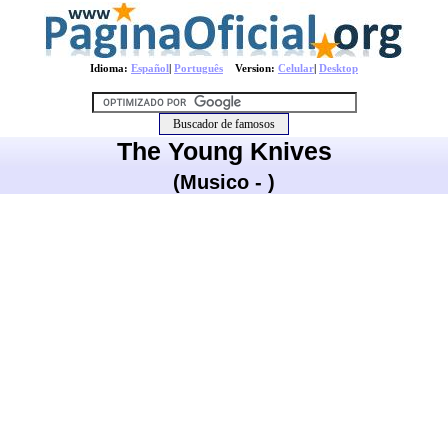
Idioma:
Español
|
Português
Version:
Celular
|
Desktop
The Young Knives
(Musico - )