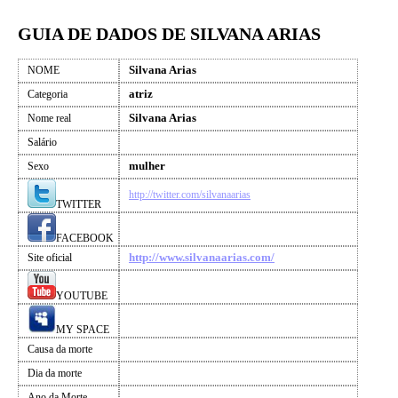
GUIA DE DADOS DE SILVANA ARIAS
Silvana Arias
NOME
atriz
Categoria
Silvana Arias
Nome real
Salário
mulher
Sexo
http://twitter.com/silvanaarias
TWITTER
FACEBOOK
http://www.silvanaarias.com/
Site oficial
YOUTUBE
MY SPACE
Causa da morte
Dia da morte
Ano da Morte