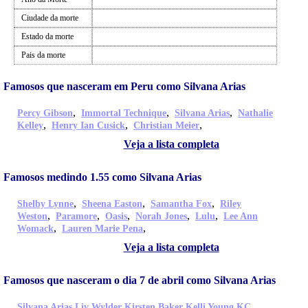
Ciudade da morte
Estado da morte
Pais da morte
Famosos que nasceram em Peru como Silvana Arias
,
,
,
Percy Gibson
Immortal Technique
Silvana Arias
Nathalie
,
,
,
Kelley
Henry Ian Cusick
Christian Meier
Veja a lista completa
Famosos medindo 1.55 como Silvana Arias
,
,
,
Shelby Lynne
Sheena Easton
Samantha Fox
Riley
,
,
,
,
,
Weston
Paramore
Oasis
Norah Jones
Lulu
Lee Ann
,
,
Womack
Lauren Marie Pena
Veja a lista completa
Famosos que nasceram o dia 7 de abril como Silvana Arias
,
,
,
,
Silvana Arias
Liv Wylder
Kirsten Baker
Kelli Young
KC