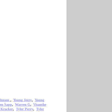
,
,
ohnson
Young Jeezy
Young
,
,
en Sapp
Warren G
Visanthe
,
,
 Kracker
Tyler Perry
Tyler