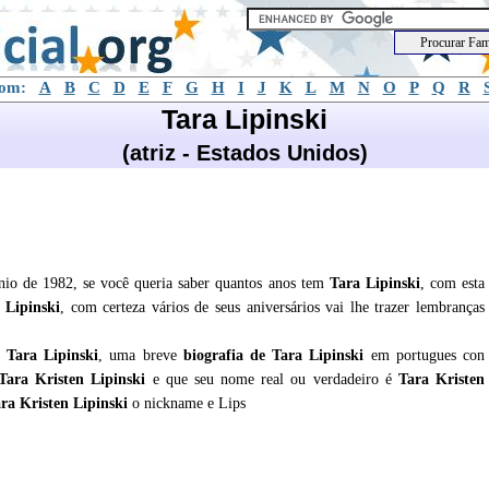
com:
A
B
C
D
E
F
G
H
I
J
K
L
M
N
O
P
Q
R
Tara Lipinski
(atriz - Estados Unidos)
unio de 1982, se você queria saber quantos anos tem
Tara Lipinski
, com esta
 Lipinski
, com certeza vários de seus aniversários vai lhe trazer lembranças
e
Tara Lipinski
, uma breve
biografia de
Tara Lipinski
em portugues con
Tara Kristen Lipinski
e que seu nome real ou verdadeiro é
Tara Kristen
ara Kristen Lipinski
o nickname e Lips