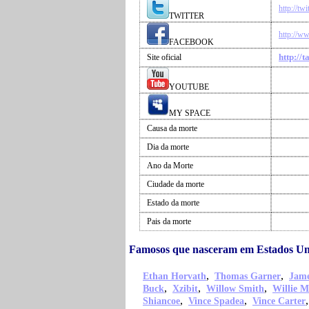
http://tw
TWITTER
http://w
FACEBOOK
http://t
Site oficial
YOUTUBE
MY SPACE
Causa da morte
Dia da morte
Ano da Morte
Ciudade da morte
Estado da morte
Pais da morte
Famosos que nasceram em Estados Un
,
,
Ethan Horvath
Thomas Garner
Jame
,
,
,
Buck
Xzibit
Willow Smith
Willie M
,
,
Shiancoe
Vince Spadea
Vince Carter