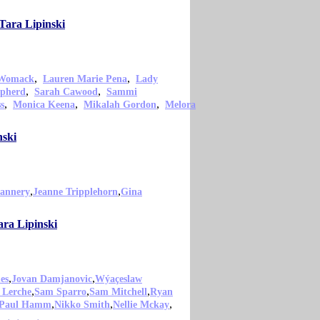
Tara Lipinski
,
,
 Womack
Lauren Marie Pena
Lady
,
,
epherd
Sarah Cawood
Sammi
,
,
,
s
Monica Keena
Mikalah Gordon
Melora
nski
,
,
lannery
Jeanne Tripplehorn
Gina
ara Lipinski
,
,
es
Jovan Damjanovic
Wýaçeslaw
,
,
,
 Lerche
Sam Sparro
Sam Mitchell
Ryan
,
,
,
Paul Hamm
Nikko Smith
Nellie Mckay