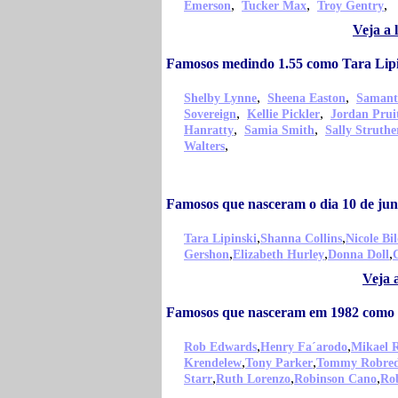
,
,
,
Emerson
Tucker Max
Troy Gentry
Veja a 
Famosos medindo 1.55 como Tara Lip
,
,
Shelby Lynne
Sheena Easton
Samant
,
,
Sovereign
Kellie Pickler
Jordan Prui
,
,
Hanratty
Samia Smith
Sally Struthe
,
Walters
Famosos que nasceram o dia 10 de jun
,
,
Tara Lipinski
Shanna Collins
Nicole Bi
,
,
,
Gershon
Elizabeth Hurley
Donna Doll
Veja 
Famosos que nasceram em 1982 como 
,
,
Rob Edwards
Henry Fa´arodo
Mikael 
,
,
Krendelew
Tony Parker
Tommy Robre
,
,
,
Starr
Ruth Lorenzo
Robinson Cano
Ro