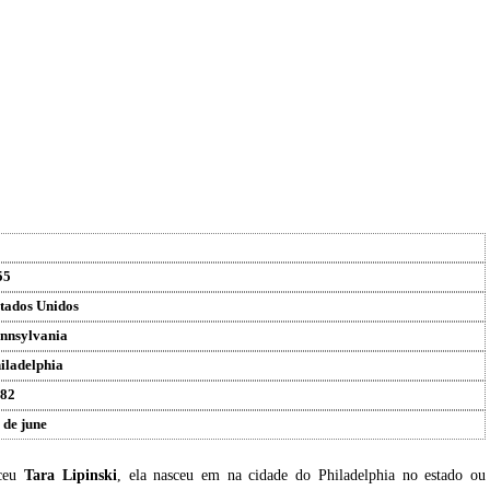
55
tados Unidos
nnsylvania
iladelphia
82
 de june
sceu
Tara Lipinski
, ela nasceu em na cidade do Philadelphia no estado ou