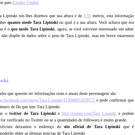
no pais
Estados Unidos
ra Lipinski nós lhes dizemos que sua altura é de
1.55
metros, esta informação
saber
quanto mede Tara Lipinski
ou qual é a sua altura. Você achava que era
sso é o
que mede Tara Lipinski
, agora, se você estivesse interessado em saber
e não dispõe de dados sobre o peso de Tara Lipinski, mas em breve estaremos
?
inski
eles que querem ter informações reais e atuais deste personagem são:
ww.facebook.com/pages/Tara-Lipinski/113048952039572
e pode confirmar que
número de fãs que tem Tara Lipinski.
que o
twitter de Tara Lipinski
e
http://twitter.com/Tara_Lipinski
e podem
e for verificado no Twitter ou se a quantidades de followers é muito grande.
 oficiais deixamos o endereço do
site oficial de Tara Lipinski
que é
 poderão obter as últimas notícias de Tara Lipinski.