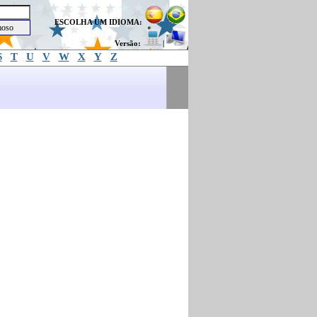
ESCOLHA UM IDIOMA:
Versão:
|
S
T
U
V
W
X
Y
Z