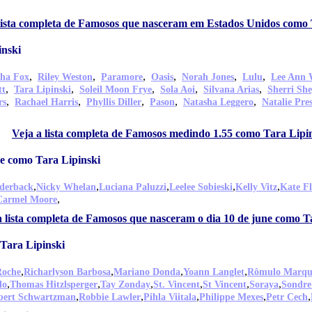
lista completa de Famosos que nasceram em Estados Unidos como 
inski
,
,
,
,
,
,
ha Fox
Riley Weston
Paramore
Oasis
Norah Jones
Lulu
Lee Ann
,
,
,
,
,
tt
Tara Lipinski
Soleil Moon Frye
Sola Aoi
Silvana Arias
Sherri Sh
,
,
,
,
,
rs
Rachael Harris
Phyllis Diller
Pason
Natasha Leggero
Natalie Pres
Veja a lista completa de Famosos medindo 1.55 como Tara Lipi
e como Tara Lipinski
,
,
,
,
,
lderback
Nicky Whelan
Luciana Paluzzi
Leelee Sobieski
Kelly Vitz
Kate F
,
Carmel Moore
a lista completa de Famosos que nasceram o dia 10 de june como T
Tara Lipinski
,
,
,
,
Roche
Richarlyson Barbosa
Mariano Donda
Yoann Langlet
Rômulo Marqu
,
,
,
,
,
,
do
Thomas Hitzlsperger
Tay Zonday
St. Vincent
St Vincent
Soraya
Sondre
,
,
,
,
,
bert Schwartzman
Robbie Lawler
Pihla Viitala
Philippe Mexes
Petr Cech