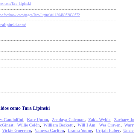
itter.com/Tara_Lipinski
ww.facebook.com/pages/Tara-Lipinski/113048952039572
aralipinski.com/
idos como Tara Lipinski
,
,
,
,
s Gandolfini
Kate Upton
Zendaya Coleman
Zakk Wylde
Zachary J
,
,
,
,
,
cGinest
Willie Colón
William Beckett
Will I Am
Wes Craven
Warr
,
,
,
,
,
Vickie Guerrero
Vanessa Carlton
Usama Young
Urijah Faber
Uncle